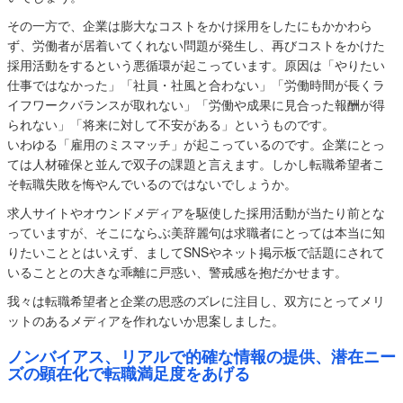
その一方で、企業は膨大なコストをかけ採用をしたにもかかわら
ず、労働者が居着いてくれない問題が発生し、再びコストをかけた
採用活動をするという悪循環が起こっています。原因は「やりたい
仕事ではなかった」「社員・社風と合わない」「労働時間が長くラ
イフワークバランスが取れない」「労働や成果に見合った報酬が得
られない」「将来に対して不安がある」というものです。
いわゆる「雇用のミスマッチ」が起こっているのです。企業にとっ
ては人材確保と並んで双子の課題と言えます。しかし転職希望者こ
そ転職失敗を悔やんでいるのではないでしょうか。
求人サイトやオウンドメディアを駆使した採用活動が当たり前とな
っていますが、そこにならぶ美辞麗句は求職者にとっては本当に知
りたいこととはいえず、ましてSNSやネット掲示板で話題にされて
いることとの大きな乖離に戸惑い、警戒感を抱だかせます。
我々は転職希望者と企業の思惑のズレに注目し、双方にとってメリ
ットのあるメディアを作れないか思案しました。
ノンバイアス、リアルで的確な情報の提供、潜在ニー
ズの顕在化で転職満足度をあげる