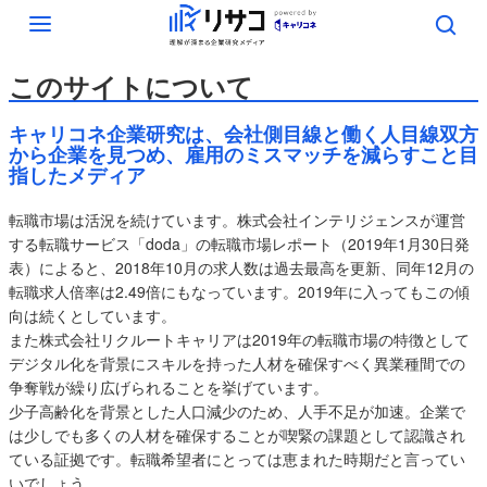
Toggle
navigation
このサイトについて
キャリコネ企業研究は、会社側目線と働く人目線双方
から企業を見つめ、雇用のミスマッチを減らすこと目
指したメディア
転職市場は活況を続けています。株式会社インテリジェンスが運営
する転職サービス「doda」の転職市場レポート（2019年1月30日発
表）によると、2018年10月の求人数は過去最高を更新、同年12月の
転職求人倍率は2.49倍にもなっています。2019年に入ってもこの傾
向は続くとしています。
また株式会社リクルートキャリアは2019年の転職市場の特徴として
デジタル化を背景にスキルを持った人材を確保すべく異業種間での
争奪戦が繰り広げられることを挙げています。
少子高齢化を背景とした人口減少のため、人手不足が加速。企業で
は少しでも多くの人材を確保することが喫緊の課題として認識され
ている証拠です。転職希望者にとっては恵まれた時期だと言ってい
いでしょう。