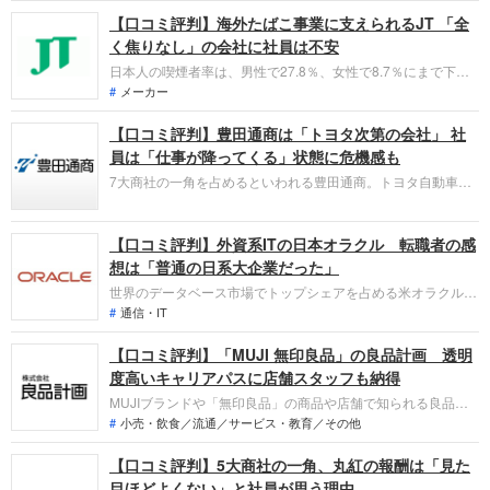
価はこの1年で3分の2まで下がりました。2019年5月には「新
【口コミ評判】海外たばこ事業に支えられるJT 「全
中期戦略」を発表しましたが、事業構造を変革できるのでしょ
うか。現役社員・OBOGの声をまとめました。
く焦りなし」の会社に社員は不安
日本人の喫煙者率は、男性で27.8％、女性で8.7％にまで下が
りました。日本たばこ産業（JT）の業績もさぞかし低迷してい
メーカー
るかと思いきや、実は世界第3位の規模となっているのです。
【口コミ評判】豊田通商は「トヨタ次第の会社」 社
会社の口コミ評判について、社員の声をまとめてみました。
員は「仕事が降ってくる」状態に危機感も
7大商社の一角を占めるといわれる豊田通商。トヨタ自動車を
中心としたトヨタグループの商社としての役割を担ってきまし
たが、2006年にトーメンを買収後、総合商社として規模を拡
【口コミ評判】外資系ITの日本オラクル 転職者の感
大してきました。会社の口コミ評判について、社員の声をまと
めてみました。
想は「普通の日系大企業だった」
世界のデータベース市場でトップシェアを占める米オラクル。
その日本法人が日本オラクルです。1985年に設立され、2000
通信・IT
年に東証一部上場を果たしました。いわゆる外資系IT企業です
【口コミ評判】「MUJI 無印良品」の良品計画 透明
が「社名に"日本"とつく外資は日本企業」と指摘する人もいる
通り、日本的な社風もあるようです。社員の声をまとめまし
度高いキャリアパスに店舗スタッフも納得
た。
MUJIブランドや「無印良品」の商品や店舗で知られる良品計
画。旧セゾングループだった西友のプライベートブランドが源
小売・飲食／流通／サービス・教育／その他
流で、2000年に東証一部に上場しています。国内に無印良品
【口コミ評判】5大商社の一角、丸紅の報酬は「見た
420店舗を展開し、MUJIブランドのカフェや海外店舗を含める
と1000近くにのぼります。社員の声をまとめました。
目ほどよくない」と社員が思う理由