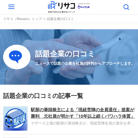
Toggle
navigation
リサコ（Resaco）トップ
話題企業の口コミ
話題企業の口コミ
ニュースで話題の企業を社員の評判からアプローチします。
話題企業の口コミの記事一覧
駅探の筆頭株主による「現経営陣の全員退任」提案が
勝利 元社員が明かす「10年以上続くパワハラ体質」
マザーズ上場の駅探の筆頭株主が、現経営陣全員の退任を求め
る株主提案を発表しました。駅探は反対意見を表明し委任状争
奪戦に発展しましたが、会社側の敗北が決定的に。事の発端は