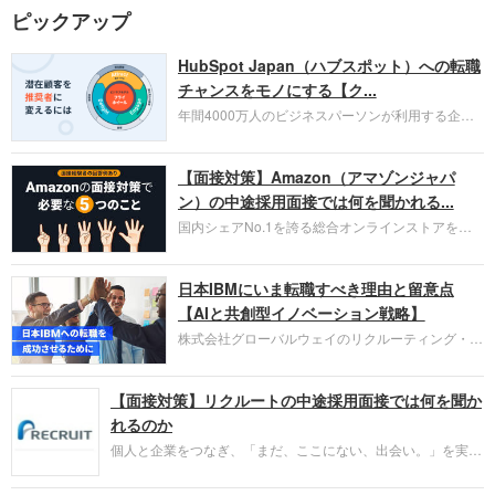
ピックアップ
HubSpot Japan（ハブスポット）への転職
チャンスをモノにする【ク...
年間4000万人のビジネスパーソンが利用する企業
口コミサイト「キャリコネ」の転職エージェントが
お勧めするイチオシ企業をご紹介します。今回はク
【面接対策】Amazon（アマゾンジャパ
ラウド型CRMプラットフォームを提供する
HubSpot Japan（ハブスポット・ジャパン）株式会
ン）の中途採用面接では何を聞かれる...
社です。採用面接対策の企業研究にご活用くださ
国内シェアNo.1を誇る総合オンラインストアを運
い。
営し、クラウドサービス（AWS）や物流分野でも
圧倒的な存在感を持つAmazon。中途採用面接では
日本IBMにいま転職すべき理由と留意点
過去の具体的な業務成果やリーダーシップの発揮、
失敗からの学びが重視され、人間性やカルチャーフ
【AIと共創型イノベーション戦略】
ィットも評価対象となり、長期的に成長できる仲間
株式会社グローバルウェイのリクルーティング・パ
であるかを多角的に審査されます。
ートナー事業本部です。年間4000万人のビジネス
パーソンが利用する企業口コミサイト「キャリコ
【面接対策】リクルートの中途採用面接では何を聞か
ネ」の転職エージェントがお勧めするイチオシ企業
をご紹介します。今回は、大手外資系IT企業の日本
れるのか
IBMです。採用面接対策の企業研究にご活用くださ
個人と企業をつなぎ、「まだ、ここにない、出会い。」を実現
い。
するリクルートへの転職。中途採用面接は仕事への取り組み方
やこれまでの成果を具体的に問われるほか、「人間性」も評価