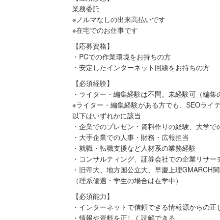
業務委託
※ノルマなしの出来高払いです
※在宅でのお仕事です
【応募資格】
・PCでの作業環境をお持ちの方
・安定したインターネット回線をお持ちの方
【必須経験】
・ライター・編集経験は不問。未経験可（編集
※ライター・編集経験がある方でも、SEOライ
以下はいずれかに該当
・企業でのプレゼン・資料作りの経験、大学で
・大手企業での人事・財務・広報担当
・就職・転職支援など人材系の業務経験
・コンサルティング、証券会社での企業リサー
・旧帝大、地方国公立大、早慶上理GMARCH
（理系優遇・学生の場合は在学中）
【必須能力】
・インターネットで信頼できる情報源からの正
・情報や資料を正しく読解できる