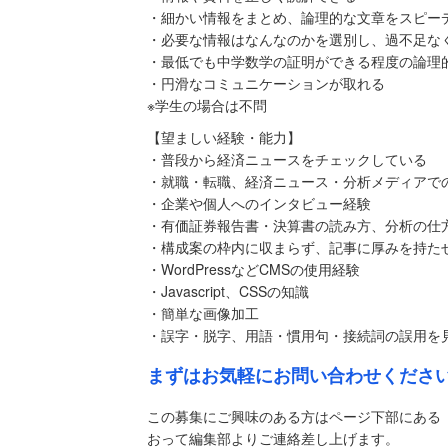
・細かい情報をまとめ、論理的な文章をスピー
・必要な情報はなんなのかを選別し、過不足な
・最低でも中学数学の証明ができる程度の論理
・円滑なコミュニケーションが取れる
※学生の場合は不問
【望ましい経験・能力】
・普段から経済ニュースをチェックしている
・就職・転職、経済ニュース・分析メディアで
・企業や個人へのインタビュー経験
・有価証券報告書・決算書の読み方、分析の仕
・構成案の枠内に収まらず、記事に厚みを持た
・WordPressなどCMSの使用経験
・Javascript、CSSの知識
・簡単な画像加工
・誤字・脱字、用語・慣用句・接続詞の誤用を
まずはお気軽にお問い合わせくださ
この募集にご興味のある方はページ下部にある
おって編集部よりご連絡差し上げます。