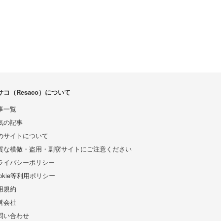
サコ（Resaco）について
事一覧
気の記事
のサイトについて
質な模倣・盗用・剽窃サイトにご注意ください
ライバシーポリシー
ookie等利用ポリシー
用規約
営会社
問い合わせ