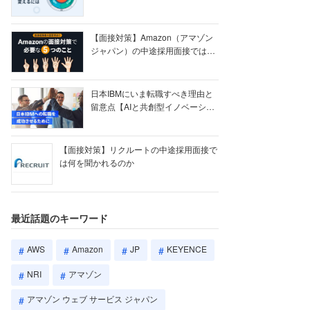
【ク...
【面接対策】Amazon（アマゾン
ジャパン）の中途採用面接では何
を聞かれる...
日本IBMにいま転職すべき理由と
留意点【AIと共創型イノベーショ
ン戦略】
【面接対策】リクルートの中途採用面接で
は何を聞かれるのか
最近話題のキーワード
AWS
Amazon
JP
KEYENCE
NRI
アマゾン
アマゾン ウェブ サービス ジャパン