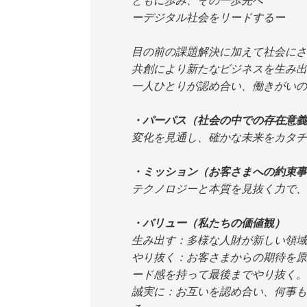
ーデジタル社会をリードするー
目の前の課題解決に加えて社会にさ
共創により新たなビジネスを生み出
一人ひとりが認め合い、働きがいの
・パーパス（社会の中での存在意義
変化を見通し、確かな未来をカタチ
・ミッション（お客さまへの約束事
テクノロジーと本質を見抜く力で、
・バリュー（私たちの価値観）
生み出す：多様な人財が新しい領域
やり抜く：お客さまからの期待を原
ード感を持って最後までやり抜く。
誠実に：お互いを認め合い、何事も