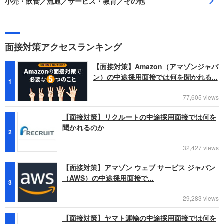
小売・飲食／流通／サービス・教育／その他
面接対策アクセスランキング
【面接対策】Amazon（アマゾンジャパ
ン）の中途採用面接では何を聞かれる...
1
77,605 views
【面接対策】リクルートの中途採用面接では何を
聞かれるのか
2
32,427 views
【面接対策】アマゾン ウェブ サービス ジャパン
（AWS）の中途採用面接で...
3
29,283 views
【面接対策】ヤマト運輸の中途採用面接では何を