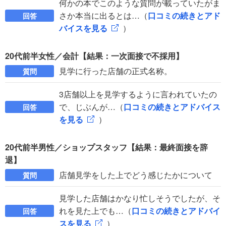
何かの本でこのような質問が載っていたがま
さか本当に出るとは…（
口コミの続きとアド
回答
バイスを見る
）
20代前半女性／会計【結果：一次面接で不採用】
見学に行った店舗の正式名称。
質問
3店舗以上を見学するように言われていたの
で、じぶんが…（
口コミの続きとアドバイス
回答
を見る
）
20代前半男性／ショップスタッフ【結果：最終面接を辞
退】
店舗見学をした上でどう感じたかについて
質問
見学した店舗はかなり忙しそうでしたが、そ
れを見た上でも…（
口コミの続きとアドバイ
回答
スを見る
）