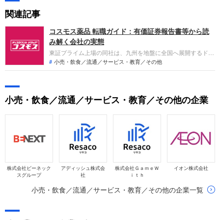
関連記事
コスモス薬品 転職ガイド：有価証券報告書等から読
み解く会社の実態
東証プライム上場の同社は、九州を地盤に全国へ展開するドラ
ッグストアチェーンです。人口1万人商圏をターゲットとした
小売・飲食／流通／サービス・教育／その他
「小商圏型メガドラッグストア」を主力とし、医薬品や食品等
を低価格で提供しています。2025年5月期は、120店舗の新規
出店や食品販売の好調により、増収増益を達成しました。
小売・飲食／流通／サービス・教育／その他の企業
株式会社ビーネック
アディッシュ株式会
株式会社ＧａｍｅＷ
イオン株式会社
スグループ
社
ｉｔｈ
小売・飲食／流通／サービス・教育／その他の企業一覧