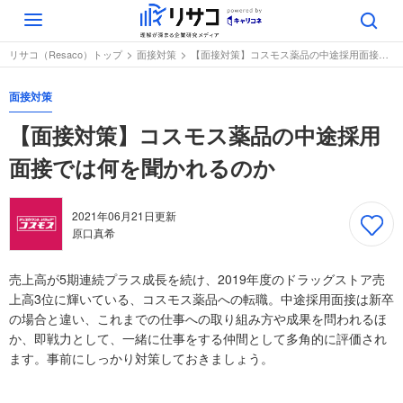
Toggle
navigation
リサコ（Resaco）トップ
面接対策
【面接対策】コスモス薬品の中途採用面接では何を聞かれるのか
面接対策
【面接対策】コスモス薬品の中途採用
面接では何を聞かれるのか
2021年06月21日
更新
原口真希
売上高が5期連続プラス成長を続け、2019年度のドラッグストア売
上高3位に輝いている、コスモス薬品への転職。中途採用面接は新卒
の場合と違い、これまでの仕事への取り組み方や成果を問われるほ
か、即戦力として、一緒に仕事をする仲間として多角的に評価され
ます。事前にしっかり対策しておきましょう。