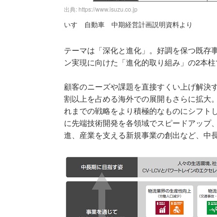
出典: https://www.isuzu.co.jp
いすゞ自動車 中期経営計画説明資料より
テーマは「深化と進化」。好調を保つ既存
ン実現に向けた「進化的取り組み」の2本柱
顧客のニーズや課題を直接すくい上げ解決
割以上を占める海外での展開もさらに拡大。
れまでの戦略をより積極的なものにシフト
に先端技術開発を各領域でスピードアップ、
進、産業を支える新規事業の創出など、中