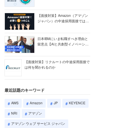
【ク...
【面接対策】Amazon（アマゾン
ジャパン）の中途採用面接では何
を聞かれる...
日本IBMにいま転職すべき理由と
留意点【AIと共創型イノベーショ
ン戦略】
【面接対策】リクルートの中途採用面接で
は何を聞かれるのか
最近話題のキーワード
AWS
Amazon
JP
KEYENCE
NRI
アマゾン
アマゾン ウェブ サービス ジャパン