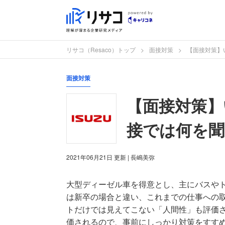
リサコ（Resaco）トップ
面接対策
【面接対策】
面接対策
【面接対策】
接では何を
2021年06月21日
更新
| 長嶋美弥
大型ディーゼル車を得意とし、主にバスや
は新卒の場合と違い、これまでの仕事への
トだけでは見えてこない「人間性」も評価
価されるので、事前にしっかり対策をすす