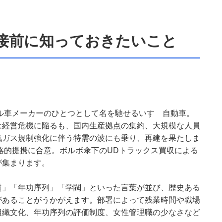
接前に知っておきたいこと
ゼル車メーカーのひとつとして名を馳せるいすゞ自動車。
は経営危機に陥るも、国内生産拠点の集約、大規模な人員
気ガス規制強化に伴う特需の波にも乗り、再建を果たしま
戦略的提携に合意。ボルボ傘下のUDトラックス買収による
が集まります。
質」「年功序列」「学閥」といった言葉が並び、歴史ある
があることがうかがえます。部署によって残業時間や職場
組織文化、年功序列の評価制度、女性管理職の少なさなど