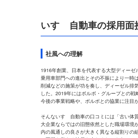
いすゞ自動車の採用面
社風への理解
1916年創業、日本を代表する大型ディー
乗用車部門への進出とその不振により一時
削減などの施策が功を奏し、ディーゼル排
した。2019年にはボルボ・グループとの
今後の事業戦略や、ボルボとの協業に注目
そんないすゞ自動車の口コミには「古い体
大企業ならではの旧態依然とした職場環境
内の風通しの良さが大きく異なる縦割りの