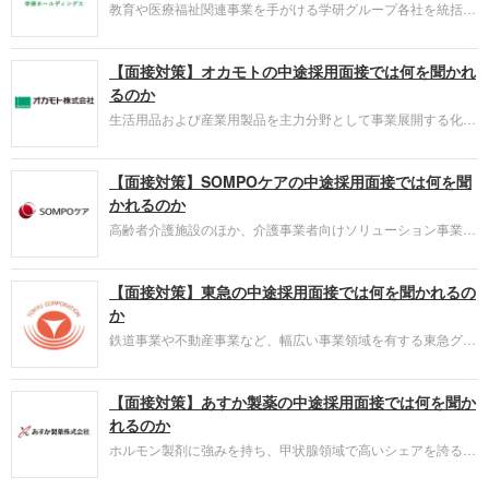
ので事前にしっかり対策をすすめましょう。
教育や医療福祉関連事業を手がける学研グループ各社を統括す
る学研ホールディングス。採用面接は新卒の場合と違い、仕事
への取り組み方やこれまでの成果を具体的に問われるほか、キ
【面接対策】オカモトの中途採用面接では何を聞かれ
ャリアシートだけでは見えてこない「人間性」も評価されま
す。即戦力として、ともに働く仲間として多角的に評価される
るのか
ので事前にしっかり対策をすすめましょう。
生活用品および産業用製品を主力分野として事業展開する化成
品メーカー、オカモト。採用面接は新卒の場合と違い、仕事へ
の取り組み方やこれまでの成果を具体的に問われるほか、キャ
【面接対策】SOMPOケアの中途採用面接では何を聞
リアシートだけでは見えてこない「人間性」も評価されます。
即戦力として、ともに働く仲間として多角的に評価されるので
かれるのか
事前にしっかり対策をすすめましょう。
高齢者介護施設のほか、介護事業者向けソリューション事業も
展開するSOMPOケア。採用面接は新卒の場合と違い、仕事へ
の取り組み方やこれまでの成果を具体的に問われるほか、キャ
【面接対策】東急の中途採用面接では何を聞かれるの
リアシートだけでは見えてこない「人間性」も評価されます。
即戦力として、ともに働く仲間として多角的に評価されるので
か
事前にしっかり対策をすすめましょう。
鉄道事業や不動産事業など、幅広い事業領域を有する東急グル
ープを統括する東急。採用面接は新卒の場合と違い、仕事への
取り組み方やこれまでの成果を具体的に問われるほか、キャリ
【面接対策】あすか製薬の中途採用面接では何を聞か
アシートだけでは見えてこない「人間性」も評価されます。即
戦力として、ともに働く仲間として多角的に評価されるので事
れるのか
前にしっかり対策をすすめましょう。
ホルモン製剤に強みを持ち、甲状腺領域で高いシェアを誇る製
薬会社、あすか製薬。採用面接は新卒の場合と違い、仕事への