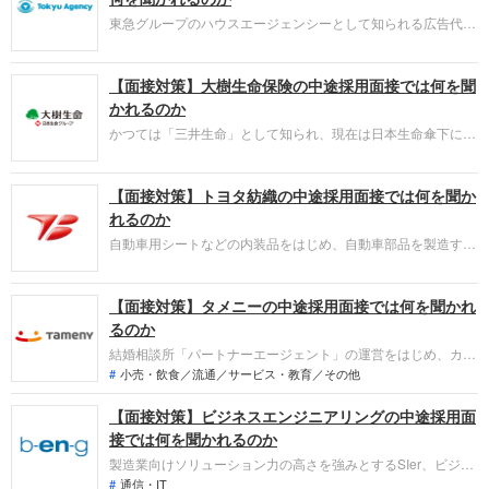
前にしっかり対策をすすめましょう。
東急グループのハウスエージェンシーとして知られる広告代理
店、東急エージェンシー。採用面接は新卒の場合と違い、仕事
への取り組み方やこれまでの成果を具体的に問われるほか、キ
【面接対策】大樹生命保険の中途採用面接では何を聞
ャリアシートだけでは見えてこない「人間性」も評価されま
す。即戦力として、ともに働く仲間として多角的に評価される
かれるのか
ので事前にしっかり対策をすすめましょう。
かつては「三井生命」として知られ、現在は日本生命傘下にあ
る大樹生命保険。採用面接は新卒の場合と違い、仕事への取り
組み方やこれまでの成果を具体的に問われるほか、キャリアシ
【面接対策】トヨタ紡織の中途採用面接では何を聞か
ートだけでは見えてこない「人間性」も評価されます。即戦力
として、ともに働く仲間として多角的に評価されるので事前に
れるのか
しっかり対策をすすめましょう。
自動車用シートなどの内装品をはじめ、自動車部品を製造する
トヨタ紡織。採用面接は新卒の場合と違い、仕事への取り組み
方やこれまでの成果を具体的に問われるほか、キャリアシート
【面接対策】タメニーの中途採用面接では何を聞かれ
だけでは見えてこない「人間性」も評価されます。即戦力とし
て、ともに働く仲間として多角的に評価されるので事前にしっ
るのか
かり対策をすすめましょう。
結婚相談所「パートナーエージェント」の運営をはじめ、カジ
ュアルウェディングや二次会のプロデュースなどでも知られる
小売・飲食／流通／サービス・教育／その他
タメニーへの転職。中途採用面接では、これまでの仕事内容や
【面接対策】ビジネスエンジニアリングの中途採用面
成果、今後のキャリアビジョンを具体的に問われるほか、「人
となり」も評価されます。事前対策をしっかりして自分を出し
接では何を聞かれるのか
切り、転職を成功させましょう。
製造業向けソリューション力の高さを強みとするSIer、ビジネ
スエンジニアリング（以下、B-EN-G）への転職。への転職。
通信・IT