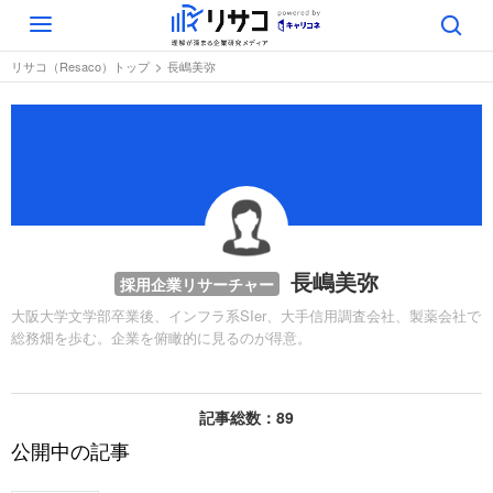
Toggle
navigation
リサコ（Resaco）トップ
長嶋美弥
長嶋美弥
採用企業リサーチャー
大阪大学文学部卒業後、インフラ系SIer、大手信用調査会社、製薬会社で
総務畑を歩む。企業を俯瞰的に見るのが得意。
記事総数：89
公開中の記事