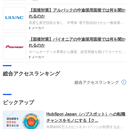
中途採用面接では、これまでの仕事内容や成果、今後のキャリ
【面接対策】アルバックの中途採用面接では何を聞か
アビジョンを具体的に問われるほか、「人となり」も評価され
ます。事前対策をしっかりして自分を出し切り、転職を成功さ
れるのか
せましょう。
高度な真空技術を有し、半導体･電子部品向けから一般産業機
器向けまで、幅広い業界に製品提供する真空装置業界大手、ア
メーカー
ルバックへの転職。中途採用面接では、これまでの仕事内容や
【面接対策】パイオニアの中途採用面接では何を聞か
成果、今後のキャリアビジョンを具体的に問われるほか、「人
となり」も評価されます。事前対策をしっかりして自分を出し
れるのか
切り、転職を成功させましょう。
ホームオーディオ事業から撤退、経営再建を賭けてカーナビシ
ステムなどの自動車関連機器に特化した事業展開をおこなうパ
メーカー
イオニアへの転職。中途採用面接では、これまでの仕事内容や
成果、今後のキャリアビジョンを具体的に問われるほか、「人
総合アクセスランキング
となり」も評価されます。事前対策をしっかりして自分を出し
切り、転職を成功させましょう。
総合アクセスランキング
ピックアップ
HubSpot Japan（ハブスポット）への転職
チャンスをモノにする【ク...
年間4000万人のビジネスパーソンが利用する企業