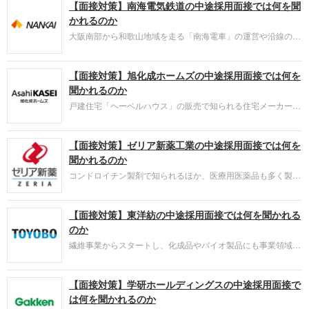
【面接対策】南海電気鉄道の中途採用面接では何を聞
かれるのか
大阪南部から和歌山地域を走る「南海電車」の運営や沿線の開
発を手がける南海電気鉄道。採用面接は新卒の場合と違い、仕
事への取り組み方やこれまでの成果を具体的に問われるほか、
【面接対策】旭化成ホームズの中途採用面接では何を
キャリアシートだけでは見えてこない「人間性」も評価されま
す。即戦力として、ともに働く仲間として多角的に評価される
聞かれるのか
ので事前にしっかり対策をすすめましょう。
戸建住宅「ヘーベルハウス」の販売で知られる住宅メーカー、
旭化成ホームズ。採用面接は新卒の場合と違い、仕事への取り
組み方やこれまでの成果を具体的に問われるほか、キャリアシ
【面接対策】ゼリア新薬工業の中途採用面接では何を
ートだけでは見えてこない「人間性」も評価されます。即戦力
として、ともに働く仲間として多角的に評価されるので事前に
聞かれるのか
しっかり対策をすすめましょう。
コンドロイチン製剤で知られるほか、医療用医薬品も多く製
造・販売するゼリア新薬工業。採用面接は新卒の場合と違い、
仕事への取り組み方やこれまでの成果を具体的に問われるほ
【面接対策】東洋紡の中途採用面接では何を聞かれる
か、キャリアシートだけでは見えてこない「人間性」も評価さ
れます。即戦力として、ともに働く仲間として多角的に評価さ
のか
れるので事前にしっかり対策をすすめましょう。
繊維事業からスタートし、化成品やバイオ製品にも事業領域を
広げるメーカー、東洋紡。採用面接は新卒の場合と違い、仕事
への取り組み方やこれまでの成果を具体的に問われるほか、キ
【面接対策】学研ホールディングスの中途採用面接で
ャリアシートだけでは見えてこない「人間性」も評価されま
す。即戦力として、ともに働く仲間として多角的に評価される
は何を聞かれるのか