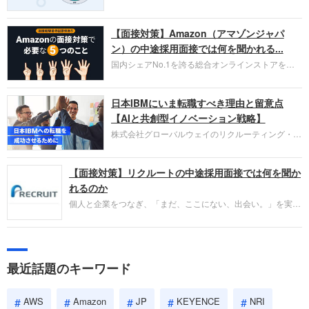
口コミサイト「キャリコネ」の転職エージェントが
お勧めするイチオシ企業をご紹介します。今回はク
【面接対策】Amazon（アマゾンジャパ
ラウド型CRMプラットフォームを提供する
HubSpot Japan（ハブスポット・ジャパン）株式会
ン）の中途採用面接では何を聞かれる...
社です。採用面接対策の企業研究にご活用くださ
国内シェアNo.1を誇る総合オンラインストアを運
い。
営し、クラウドサービス（AWS）や物流分野でも
圧倒的な存在感を持つAmazon。中途採用面接では
日本IBMにいま転職すべき理由と留意点
過去の具体的な業務成果やリーダーシップの発揮、
失敗からの学びが重視され、人間性やカルチャーフ
【AIと共創型イノベーション戦略】
ィットも評価対象となり、長期的に成長できる仲間
株式会社グローバルウェイのリクルーティング・パ
であるかを多角的に審査されます。
ートナー事業本部です。年間4000万人のビジネス
パーソンが利用する企業口コミサイト「キャリコ
【面接対策】リクルートの中途採用面接では何を聞か
ネ」の転職エージェントがお勧めするイチオシ企業
をご紹介します。今回は、大手外資系IT企業の日本
れるのか
IBMです。採用面接対策の企業研究にご活用くださ
個人と企業をつなぎ、「まだ、ここにない、出会い。」を実現
い。
するリクルートへの転職。中途採用面接は仕事への取り組み方
やこれまでの成果を具体的に問われるほか、「人間性」も評価
されます。即戦力として、一緒に仕事をする仲間として多角的
に評価されるので、事前にしっかり対策して転職を成功させま
最近話題のキーワード
しょう。
AWS
Amazon
JP
KEYENCE
NRI