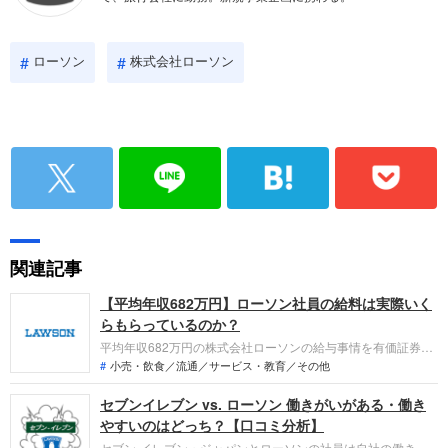
ローソン
株式会社ローソン
関連記事
【平均年収682万円】ローソン社員の給料は実際いく
らもらっているのか？
平均年収682万円の株式会社ローソンの給与事情を有価証券報
告書や口コミから徹底解剖。店舗コンサルティングや新規事
小売・飲食／流通／サービス・教育／その他
業、インフラ領域の採用が活発化する中、業績連動型の賞与シ
セブンイレブン vs. ローソン 働きがいがある・働き
ステムや福利厚生の実態を解説します。ハイクラス人材に向
け、高待遇の裏にある成果主義のリアルと転職の魅力・課題に
やすいのはどっち？【口コミ分析】
迫ります。
セブン-イレブン・ジャパンとローソンの社員は自社の働きや