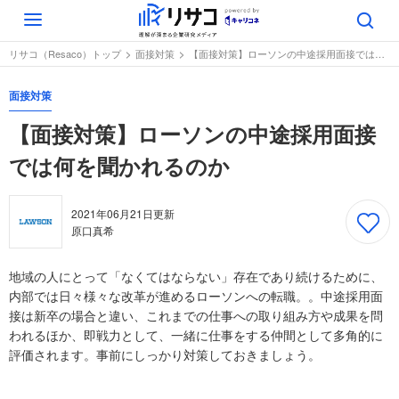
Toggle
navigation
リサコ（Resaco）トップ
面接対策
【面接対策】ローソンの中途採用面接では何を聞かれるのか
面接対策
【面接対策】ローソンの中途採用面接
では何を聞かれるのか
2021年06月21日
更新
原口真希
地域の人にとって「なくてはならない」存在であり続けるために、
内部では日々様々な改革が進めるローソンへの転職。。中途採用面
接は新卒の場合と違い、これまでの仕事への取り組み方や成果を問
われるほか、即戦力として、一緒に仕事をする仲間として多角的に
評価されます。事前にしっかり対策しておきましょう。