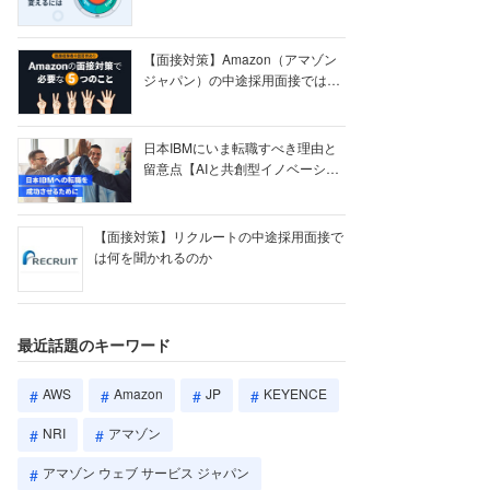
【ク...
【面接対策】Amazon（アマゾン
ジャパン）の中途採用面接では何
を聞かれる...
日本IBMにいま転職すべき理由と
留意点【AIと共創型イノベーショ
ン戦略】
【面接対策】リクルートの中途採用面接で
は何を聞かれるのか
最近話題のキーワード
AWS
Amazon
JP
KEYENCE
NRI
アマゾン
アマゾン ウェブ サービス ジャパン