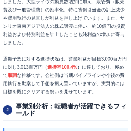
しました。大型ライヴの動員数増加に加え、販管費（販売
費及び一般管理費）の効率化、特に貸倒引当金の計上減少
や費用執行の見直しが利益を押し上げています。また、サ
ンリオ東南アジア法人の株式譲渡に伴い、約10億円の投資
利益および特別利益を計上したことも純利益の増加に寄与
しました。
通期予想に対する進捗状況は、営業利益が目標3,000百万円
に対し3,013百万円（
進捗率100.4%
）に達しており、極め
て
順調
な推移です。会社側は当期パイプラインや今後の費
用執行を勘案して予想を据え置いていますが、実質的には
目標を既にクリアする勢いを見せています。
事業別分析：転職者が活躍できるフィ
2
ールド