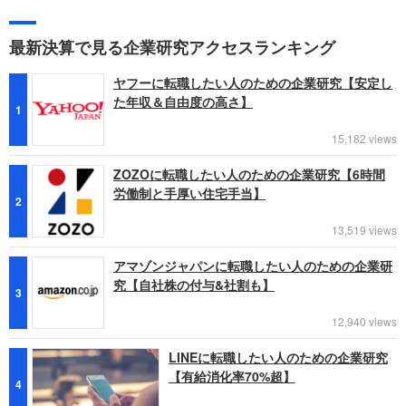
最新決算で見る企業研究アクセスランキング
ヤフーに転職したい人のための企業研究【安定し
た年収＆自由度の高さ】
1
15,182 views
ZOZOに転職したい人のための企業研究【6時間
労働制と手厚い住宅手当】
2
13,519 views
アマゾンジャパンに転職したい人のための企業研
究【自社株の付与&社割も】
3
12,940 views
LINEに転職したい人のための企業研究
【有給消化率70%超】
4