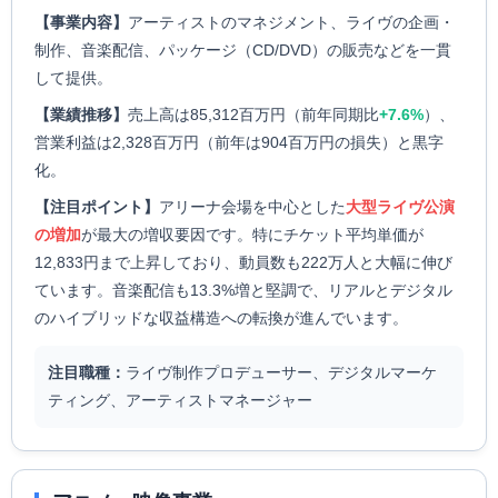
【事業内容】
アーティストのマネジメント、ライヴの企画・
制作、音楽配信、パッケージ（CD/DVD）の販売などを一貫
して提供。
【業績推移】
売上高は85,312百万円（前年同期比
+7.6%
）、
営業利益は2,328百万円（前年は904百万円の損失）と黒字
化。
【注目ポイント】
アリーナ会場を中心とした
大型ライヴ公演
の増加
が最大の増収要因です。特にチケット平均単価が
12,833円まで上昇しており、動員数も222万人と大幅に伸び
ています。音楽配信も13.3%増と堅調で、リアルとデジタル
のハイブリッドな収益構造への転換が進んでいます。
注目職種：
ライヴ制作プロデューサー、デジタルマーケ
ティング、アーティストマネージャー