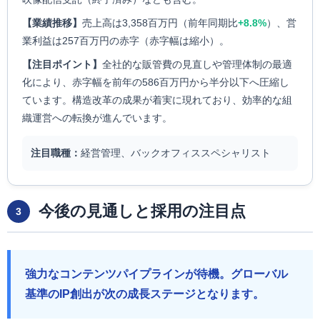
【業績推移】
売上高は3,358百万円（前年同期比
+8.8%
）、営
業利益は257百万円の赤字（赤字幅は縮小）。
【注目ポイント】
全社的な販管費の見直しや管理体制の最適
化により、赤字幅を前年の586百万円から半分以下へ圧縮し
ています。構造改革の成果が着実に現れており、効率的な組
織運営への転換が進んでいます。
注目職種：
経営管理、バックオフィススペシャリスト
今後の見通しと採用の注目点
3
強力なコンテンツパイプラインが待機。グローバル
基準のIP創出が次の成長ステージとなります。