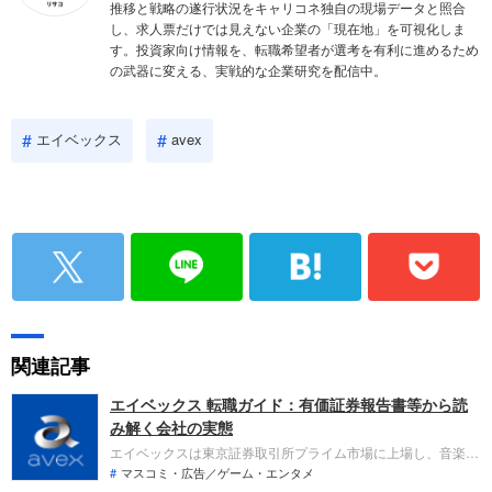
推移と戦略の遂行状況をキャリコネ独自の現場データと照合
し、求人票だけでは見えない企業の「現在地」を可視化しま
す。投資家向け情報を、転職希望者が選考を有利に進めるため
の武器に変える、実戦的な企業研究を配信中。
エイベックス
avex
関連記事
エイベックス 転職ガイド：有価証券報告書等から読
み解く会社の実態
エイベックスは東京証券取引所プライム市場に上場し、音楽、
アニメ・映像、海外事業を主軸とするエンタテインメント企業
マスコミ・広告／ゲーム・エンタメ