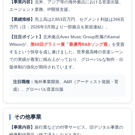
【事業内容】
北米、アジア等の海外拠点における音楽出版、
エージェント業務、IP開発支援。
【業績推移】
売上高は2,853百万円、セグメント利益は266百
万円（注：2026年3月期より一部拠点を新規連結）。
【注目ポイント】
北米拠点Avex Music Group所属のKamal
Wilsonが、
第68回グラミー賞「最優秀R&Bソング賞」
を受賞
するという快挙を成し遂げました。世界最高峰の音楽シーン
での実績が着実に積み上がっており、グローバルな制作・出
版体制の強化が期待されています。
注目職種：
海外事業開発、A&R（アーティスト発掘・育
成）、グローバル音楽出版
その他事業
【事業内容】
旅行業などの付帯サービス。旧デジタル事業の
映像配信受託（終了済み）なども含む。