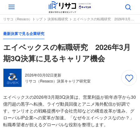
Toggle
navigation
リサコ（Resaco）トップ
決算転職研究
エイベックスの転職研究 2026年3月期3Q決算に見るキャリア機会
最新決算で見る企業研究
エイベックスの転職研究 2026年3月
期3Q決算に見るキャリア機会
2026年03月02日
更新
リサコ（Resaco）決算キャリア研究室
エイベックスの2026年3月期3Q決算は、営業利益が前年赤字から30
億円超の黒字へ転換。ライヴ動員回復とアニメ海外配信が好調で
す。サンリオとの戦略提携や子会社売却などの構造改革が進み、グ
ローバルIP企業への変革が加速。「なぜ今エイベックスなのか？」
転職希望者が担えるグローバルな役割を整理します。