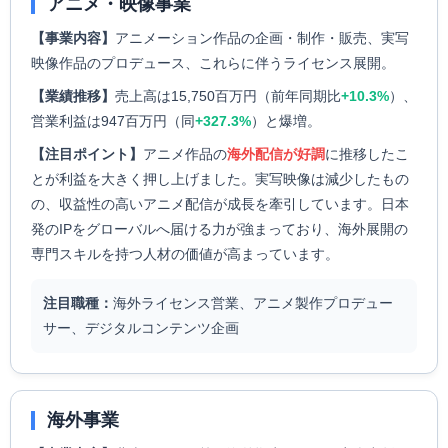
アニメ・映像事業
【事業内容】
アニメーション作品の企画・制作・販売、実写
映像作品のプロデュース、これらに伴うライセンス展開。
【業績推移】
売上高は15,750百万円（前年同期比
+10.3%
）、
営業利益は947百万円（同
+327.3%
）と爆増。
【注目ポイント】
アニメ作品の
海外配信が好調
に推移したこ
とが利益を大きく押し上げました。実写映像は減少したもの
の、収益性の高いアニメ配信が成長を牽引しています。日本
発のIPをグローバルへ届ける力が強まっており、海外展開の
専門スキルを持つ人材の価値が高まっています。
注目職種：
海外ライセンス営業、アニメ製作プロデュー
サー、デジタルコンテンツ企画
海外事業