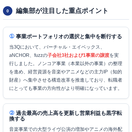
編集部が注目した重点ポイント
0
①
事業ポートフォリオの選択と集中を断行する
当3Qにおいて、バーチャル・エイベックス、
aNCHOR、fuzzの
子会社3社および1事業の譲渡
を実
行しました。ノンコア事業（本業以外の事業）の整理
を進め、経営資源を音楽やアニメなどの主力IP（知的
財産）へ集中させる構造改革を推進しており、転職者
にとっても事業の方向性がより明確になっています。
②
過去最高の売上高を更新し営業利益も黒字転
換する
音楽事業での大型ライヴ公演の増加やアニメの海外配