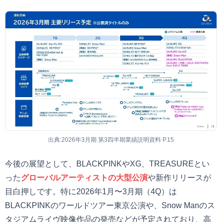
出典:2026年3月期 第3四半期業績説明資料 P.15
今後の展望として、BLACKPINKやXG、TREASUREとい
った
グローバルアーティストの大型公演
や新作リリースが
目白押しです。特に2026年1月〜3月期（4Q）は
BLACKPINKのワールドツアー東京公演や、Snow Manのス
タジアムライヴ映像作品の発売などが予定されており、高