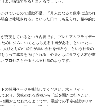
なりよい職場であると言えるでしょう。
をかけているので運動不足」「月末になると数字に追われ
い場合は叱咤される」といった口コミも見られ、精神的に
生が充実しているという内容です。プレミアムフライデー
のためにジムにいくともらえる手当がある」といったユ
も1人ひとりの生産性が高い会社を作ろう」という社長の
標をもって成果をあげられる、心身ともにタフな人材が求
したプロセスも評価される社風のようです。
イトの採用ページを熟読してください。求人サイト
経由しており、興味のある職種から「話を聞きに行きたい」
～2回おこなわれるようです。電話での予定確認やリマ