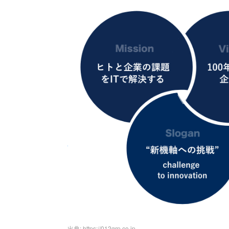
出典: https://012grp.co.jp