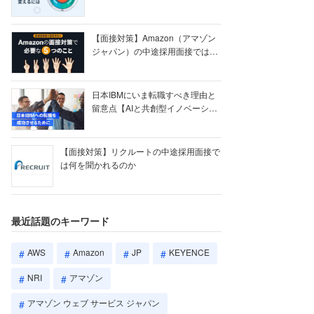
【ク...
【面接対策】Amazon（アマゾン
ジャパン）の中途採用面接では何
を聞かれる...
日本IBMにいま転職すべき理由と
留意点【AIと共創型イノベーショ
ン戦略】
【面接対策】リクルートの中途採用面接で
は何を聞かれるのか
最近話題のキーワード
AWS
Amazon
JP
KEYENCE
NRI
アマゾン
アマゾン ウェブ サービス ジャパン