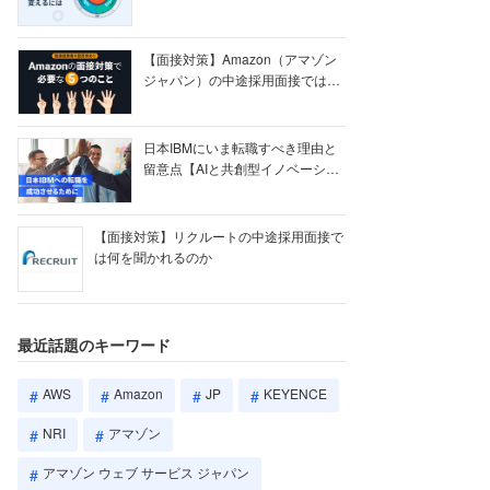
【ク...
【面接対策】Amazon（アマゾン
ジャパン）の中途採用面接では何
を聞かれる...
日本IBMにいま転職すべき理由と
留意点【AIと共創型イノベーショ
ン戦略】
【面接対策】リクルートの中途採用面接で
は何を聞かれるのか
最近話題のキーワード
AWS
Amazon
JP
KEYENCE
NRI
アマゾン
アマゾン ウェブ サービス ジャパン