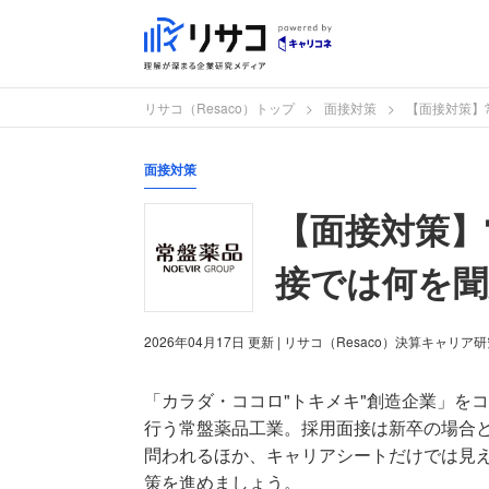
リサコ（Resaco）トップ
面接対策
【面接対策】
面接対策
【面接対策】
接では何を
2026年04月17日
更新
| リサコ（Resaco）決算キャリア
「カラダ・ココロ"トキメキ"創造企業」を
行う常盤薬品工業。採用面接は新卒の場合
問われるほか、キャリアシートだけでは見
策を進めましょう。