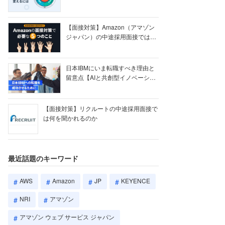
【ク...
【面接対策】Amazon（アマゾン
ジャパン）の中途採用面接では何
を聞かれる...
日本IBMにいま転職すべき理由と
留意点【AIと共創型イノベーショ
ン戦略】
【面接対策】リクルートの中途採用面接で
は何を聞かれるのか
最近話題のキーワード
AWS
Amazon
JP
KEYENCE
NRI
アマゾン
アマゾン ウェブ サービス ジャパン