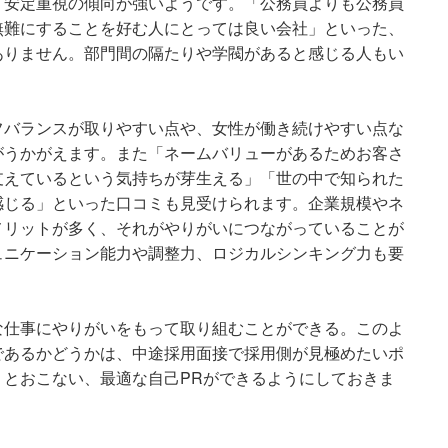
、安定重視の傾向が強いようです。「公務員よりも公務員
無難にすることを好む人にとっては良い会社」といった、
ありません。部門間の隔たりや学閥があると感じる人もい
フバランスが取りやすい点や、女性が働き続けやすい点な
がうかがえます。また「ネームバリューがあるためお客さ
支えているという気持ちが芽生える」「世の中で知られた
感じる」といった口コミも見受けられます。企業規模やネ
メリットが多く、それがやりがいにつながっていることが
ュニケーション能力や調整力、ロジカルシンキング力も要
な仕事にやりがいをもって取り組むことができる。このよ
であるかどうかは、中途採用面接で採用側が見極めたいポ
とおこない、最適な自己PRができるようにしておきま