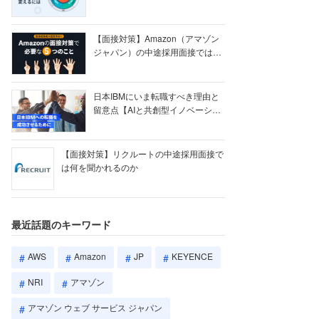
【ク...
【面接対策】Amazon（アマゾン
ジャパン）の中途採用面接では何
を聞かれる...
日本IBMにいま転職すべき理由と
留意点【AIと共創型イノベーショ
ン戦略】
【面接対策】リクルートの中途採用面接で
は何を聞かれるのか
最近話題のキーワード
AWS
Amazon
JP
KEYENCE
NRI
アマゾン
アマゾン ウェブ サービス ジャパン