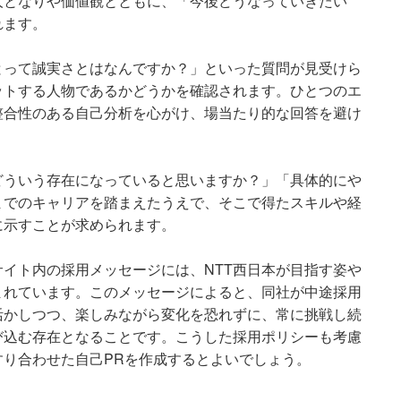
人となりや価値観とともに、「今後どうなっていきたい
れます。
とって誠実さとはなんですか？」といった質問が見受けら
ットする人物であるかどうかを確認されます。ひとつのエ
整合性のある自己分析を心がけ、場当たり的な回答を避け
どういう存在になっていると思いますか？」「具体的にや
までのキャリアを踏まえたうえで、そこで得たスキルや経
に示すことが求められます。
サイト内の採用メッセージには、NTT西日本が目指す姿や
まれています。このメッセージによると、同社が中途採用
活かしつつ、楽しみながら変化を恐れずに、常に挑戦し続
び込む存在となることです。こうした採用ポリシーも考慮
り合わせた自己PRを作成するとよいでしょう。