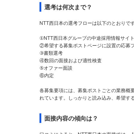
選考は何次まで？
NTT西日本の選考フローは以下のとおりで
①NTT西日本グループの中途採用情報サイ
②希望する募集ポストページに設置の応募
③書類選考
④数回の面接および適性検査
⑤オファー面談
⑥内定
各募集要項には、募集ポストごとの業務概
れています。しっかりと読み込み、希望する
面接内容の傾向は？