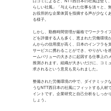
口コミによると、NTT西日本の社風は堅く
らしい社風」「与えられた仕事を淡々と、
お役所的な企業体質を指摘する声が少なく
る様子。
しかし、勤務時間管理が厳格でワークライ
どを評価する人も多く、恵まれた労働環境
んからの信用度が高く、日本のインフラを
サービスに携わることができ、やりがいを
ームバリューの大きさに起因する仕事上の
推測されます。組織が大きいだけに、コミ
求されるという意見も見られました。
整備された労働環境の中で、ダイナミック
うなNTT西日本の社風にフィットする人材
イントです。企業研究と自己分析をしっかり
しょう。