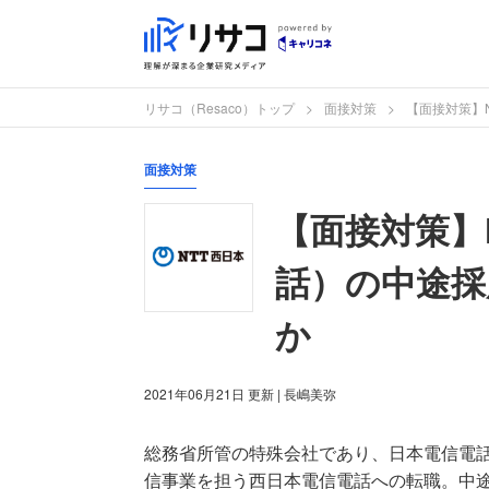
リサコ（Resaco）トップ
面接対策
【面接対策】
面接対策
【面接対策】
話）の中途採
か
2021年06月21日
更新
| 長嶋美弥
総務省所管の特殊会社であり、日本電信電話
信事業を担う西日本電信電話への転職。中