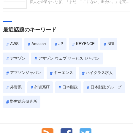
個人と企業をつなぎ、「まだ、ここにない、出会い。」を実現
い。
するリクルートへの転職。中途採用面接は仕事への取り組み方
やこれまでの成果を具体的に問われるほか、「人間性」も評価
されます。即戦力として、一緒に仕事をする仲間として多角的
に評価されるので、事前にしっかり対策して転職を成功させま
最近話題のキーワード
しょう。
AWS
Amazon
JP
KEYENCE
NRI
アマゾン
アマゾン ウェブ サービス ジャパン
アマゾンジャパン
キーエンス
ハイクラス求人
外資系
外資系IT
日本郵政
日本郵政グループ
野村総合研究所