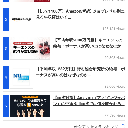
【L5で1100万】Amazon/AWS ジョブレベル別に
見る年収額はいく...
2
136,131 views
【平均年収2000万円超】キーエンスの
給与・ボーナスが高いのはなぜなのか
3
90,868 views
【平均年収1232万円】野村総合研究所の給与・ボ
ーナスが高いのはなぜなのか...
4
82,056 views
【面接対策】Amazon（アマゾンジャパ
ン）の中途採用面接では何を聞かれる...
5
77,596 views
総合アクセスランキング