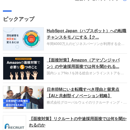
ピックアップ
HubSpot Japan（ハブスポット）への転職
チャンスをモノにする【ク...
年間4000万人のビジネスパーソンが利用する企業
口コミサイト「キャリコネ」の転職エージェントが
お勧めするイチオシ企業をご紹介します。今回はク
【面接対策】Amazon（アマゾンジャパ
ラウド型CRMプラットフォームを提供する
HubSpot Japan（ハブスポット・ジャパン）株式会
ン）の中途採用面接では何を聞かれる...
社です。採用面接対策の企業研究にご活用くださ
国内シェアNo.1を誇る総合オンラインストアを運
い。
営し、クラウドサービス（AWS）や物流分野でも
圧倒的な存在感を持つAmazon。中途採用面接では
日本IBMにいま転職すべき理由と留意点
過去の具体的な業務成果やリーダーシップの発揮、
失敗からの学びが重視され、人間性やカルチャーフ
【AIと共創型イノベーション戦略】
ィットも評価対象となり、長期的に成長できる仲間
株式会社グローバルウェイのリクルーティング・パ
であるかを多角的に審査されます。
ートナー事業本部です。年間4000万人のビジネス
パーソンが利用する企業口コミサイト「キャリコ
【面接対策】リクルートの中途採用面接では何を聞か
ネ」の転職エージェントがお勧めするイチオシ企業
をご紹介します。今回は、大手外資系IT企業の日本
れるのか
IBMです。採用面接対策の企業研究にご活用くださ