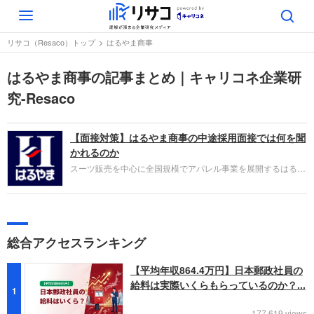
Toggle
navigation
リサコ（Resaco）トップ
はるやま商事
はるやま商事の記事まとめ｜キャリコネ企業研
究-Resaco
【面接対策】はるやま商事の中途採用面接では何を聞
かれるのか
スーツ販売を中心に全国規模でアパレル事業を展開するはるや
ま商事。採用面接は新卒の場合と違い、仕事への取り組み方や
これまでの成果を具体的に問われるほか、キャリアシートだけ
では見えてこない「人間性」も評価されます。即戦力として、
ともに働く仲間として多角的に評価されるので事前にしっかり
対策をすすめましょう。
総合アクセスランキング
【平均年収864.4万円】日本郵政社員の
給料は実際いくらもらっているのか？...
1
177,619 views