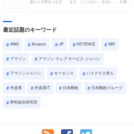
個人と企業をつなぎ、「まだ、ここにない、出会い。」を実現
い。
するリクルートへの転職。中途採用面接は仕事への取り組み方
やこれまでの成果を具体的に問われるほか、「人間性」も評価
されます。即戦力として、一緒に仕事をする仲間として多角的
に評価されるので、事前にしっかり対策して転職を成功させま
最近話題のキーワード
しょう。
AWS
Amazon
JP
KEYENCE
NRI
アマゾン
アマゾン ウェブ サービス ジャパン
アマゾンジャパン
キーエンス
ハイクラス求人
外資系
外資系IT
日本郵政
日本郵政グループ
野村総合研究所