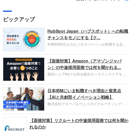
ピックアップ
HubSpot Japan（ハブスポット）への転職
チャンスをモノにする【ク...
年間4000万人のビジネスパーソンが利用する企業
口コミサイト「キャリコネ」の転職エージェントが
お勧めするイチオシ企業をご紹介します。今回はク
【面接対策】Amazon（アマゾンジャパ
ラウド型CRMプラットフォームを提供する
HubSpot Japan（ハブスポット・ジャパン）株式会
ン）の中途採用面接では何を聞かれる...
社です。採用面接対策の企業研究にご活用くださ
国内シェアNo.1を誇る総合オンラインストアを運
い。
営し、クラウドサービス（AWS）や物流分野でも
圧倒的な存在感を持つAmazon。中途採用面接では
日本IBMにいま転職すべき理由と留意点
過去の具体的な業務成果やリーダーシップの発揮、
失敗からの学びが重視され、人間性やカルチャーフ
【AIと共創型イノベーション戦略】
ィットも評価対象となり、長期的に成長できる仲間
株式会社グローバルウェイのリクルーティング・パ
であるかを多角的に審査されます。
ートナー事業本部です。年間4000万人のビジネス
パーソンが利用する企業口コミサイト「キャリコ
【面接対策】リクルートの中途採用面接では何を聞か
ネ」の転職エージェントがお勧めするイチオシ企業
をご紹介します。今回は、大手外資系IT企業の日本
れるのか
IBMです。採用面接対策の企業研究にご活用くださ