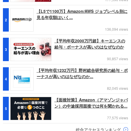
【L5で1100万】Amazon/AWS ジョブレベル別に
見る年収額はいく...
2
136,094 views
【平均年収2000万円超】キーエンスの
給与・ボーナスが高いのはなぜなのか
3
90,857 views
【平均年収1232万円】野村総合研究所の給与・ボ
ーナスが高いのはなぜなのか...
4
82,045 views
【面接対策】Amazon（アマゾンジャパ
ン）の中途採用面接では何を聞かれる...
5
77,575 views
総合アクセスランキング