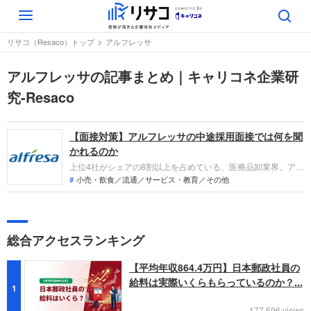
Toggle
navigation
リサコ（Resaco）トップ
アルフレッサ
アルフレッサの記事まとめ｜キャリコネ企業研
究-Resaco
【面接対策】アルフレッサの中途採用面接では何を聞
かれるのか
上位4社がシェアの8割以上を占めている、医療品卸業界。アル
フレッサもその上位4社のひとつで、全国に物流拠点を有して
小売・飲食／流通／サービス・教育／その他
いるのが特徴です。中途採用では、薬剤師の転職やほかの物流
業界からの転職が多く、これまでの仕事内容や実績、即戦力で
あるか、社風に合うかなどを多角的に評価されます。しっかり
と対策の上面接を受けましょう。
総合アクセスランキング
【平均年収864.4万円】日本郵政社員の
給料は実際いくらもらっているのか？...
1
177,596 views