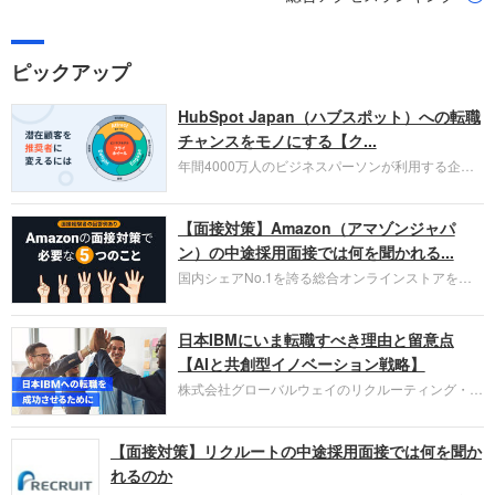
ピックアップ
HubSpot Japan（ハブスポット）への転職
チャンスをモノにする【ク...
年間4000万人のビジネスパーソンが利用する企業
口コミサイト「キャリコネ」の転職エージェントが
お勧めするイチオシ企業をご紹介します。今回はク
【面接対策】Amazon（アマゾンジャパ
ラウド型CRMプラットフォームを提供する
HubSpot Japan（ハブスポット・ジャパン）株式会
ン）の中途採用面接では何を聞かれる...
社です。採用面接対策の企業研究にご活用くださ
国内シェアNo.1を誇る総合オンラインストアを運
い。
営し、クラウドサービス（AWS）や物流分野でも
圧倒的な存在感を持つAmazon。中途採用面接では
日本IBMにいま転職すべき理由と留意点
過去の具体的な業務成果やリーダーシップの発揮、
失敗からの学びが重視され、人間性やカルチャーフ
【AIと共創型イノベーション戦略】
ィットも評価対象となり、長期的に成長できる仲間
株式会社グローバルウェイのリクルーティング・パ
であるかを多角的に審査されます。
ートナー事業本部です。年間4000万人のビジネス
パーソンが利用する企業口コミサイト「キャリコ
【面接対策】リクルートの中途採用面接では何を聞か
ネ」の転職エージェントがお勧めするイチオシ企業
をご紹介します。今回は、大手外資系IT企業の日本
れるのか
IBMです。採用面接対策の企業研究にご活用くださ