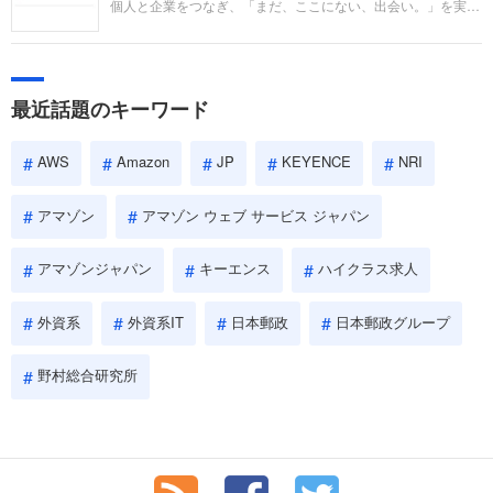
個人と企業をつなぎ、「まだ、ここにない、出会い。」を実現
い。
するリクルートへの転職。中途採用面接は仕事への取り組み方
やこれまでの成果を具体的に問われるほか、「人間性」も評価
されます。即戦力として、一緒に仕事をする仲間として多角的
に評価されるので、事前にしっかり対策して転職を成功させま
最近話題のキーワード
しょう。
AWS
Amazon
JP
KEYENCE
NRI
アマゾン
アマゾン ウェブ サービス ジャパン
アマゾンジャパン
キーエンス
ハイクラス求人
外資系
外資系IT
日本郵政
日本郵政グループ
野村総合研究所