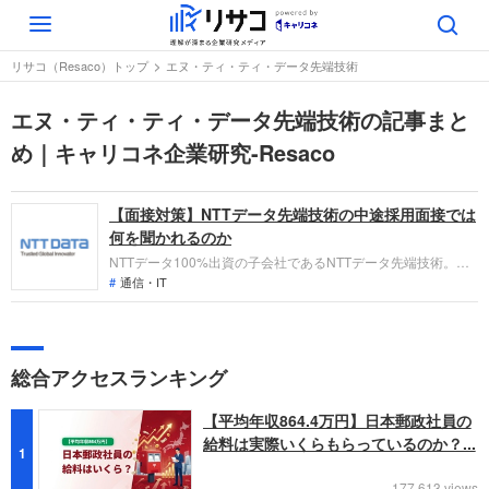
Toggle
navigation
リサコ（Resaco）トップ
エヌ・ティ・ティ・データ先端技術
エヌ・ティ・ティ・データ先端技術の記事まと
め｜キャリコネ企業研究-Resaco
【面接対策】NTTデータ先端技術の中途採用面接では
何を聞かれるのか
NTTデータ100%出資の子会社であるNTTデータ先端技術。テ
クニカルコンサルティングやシステムインテグレーションが主
通信・IT
な事業です。中途採用では、即戦力としての力量を問われるの
はもちろんのこと、仕事への姿勢やビジョンなども踏まえ多角
的に審査されます。十分に対策して挑みましょう。
総合アクセスランキング
【平均年収864.4万円】日本郵政社員の
給料は実際いくらもらっているのか？...
1
177,613 views