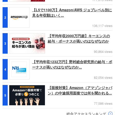
【L5で1100万】Amazon/AWS ジョブレベル別に
見る年収額はいく...
2
136,117 views
【平均年収2000万円超】キーエンスの
給与・ボーナスが高いのはなぜなのか
3
90,864 views
【平均年収1232万円】野村総合研究所の給与・ボ
ーナスが高いのはなぜなのか...
4
82,054 views
【面接対策】Amazon（アマゾンジャパ
ン）の中途採用面接では何を聞かれる...
5
77,586 views
総合アクセスランキング