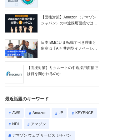
【ク...
【面接対策】Amazon（アマゾン
ジャパン）の中途採用面接では何
を聞かれる...
日本IBMにいま転職すべき理由と
留意点【AIと共創型イノベーショ
ン戦略】
【面接対策】リクルートの中途採用面接で
は何を聞かれるのか
最近話題のキーワード
AWS
Amazon
JP
KEYENCE
NRI
アマゾン
アマゾン ウェブ サービス ジャパン