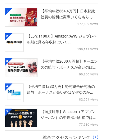
【平均年収864.4万円】日本郵政
1
社員の給料は実際いくらもらって
いるのか？...
177,609 views
【L5で1100万】Amazon/AWS ジョブレベ
2
ル別に見る年収額はいく...
136,111 views
【平均年収2000万円超】キーエン
3
スの給与・ボーナスが高いのはな
ぜなのか
90,860 views
【平均年収1232万円】野村総合研究所の
4
給与・ボーナスが高いのはなぜなのか...
82,051 views
【面接対策】Amazon（アマゾン
5
ジャパン）の中途採用面接では何
を聞かれる...
77,580 views
総合アクセスランキング