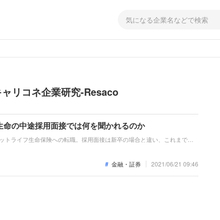
リコネ企業研究-Resaco
生命の中途採用面接では何を聞かれるのか
メットライフ生命保険への転職。採用面接は新卒の場合と違い、これまでの
に問われるほか、キャリアシートだけでは見えてこない「人間性」も評価さ
仲間として多角的に評価されるので事前にしっかり対策をすすめましょう。
金融・証券
2021/06/21 09:46