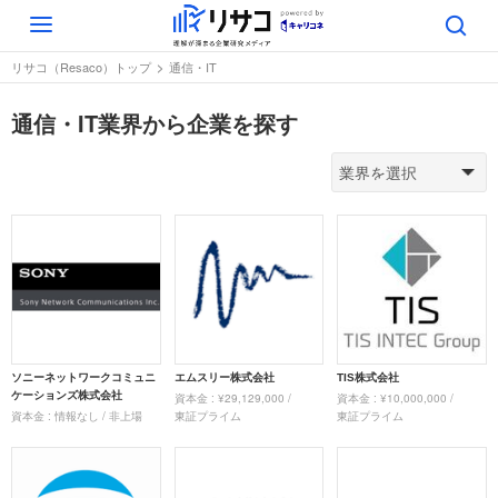
Toggle
navigation
リサコ（Resaco）トップ
通信・IT
通信・IT業界から企業を探す
ソニーネットワークコミュニ
エムスリー株式会社
TIS株式会社
ケーションズ株式会社
資本金 : ¥29,129,000 /
資本金 : ¥10,000,000 /
資本金 : 情報なし / 非上場
東証プライム
東証プライム