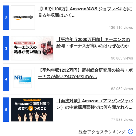
【L5で1100万】Amazon/AWS ジョブレベル別に
見る年収額はいく...
2
136,116 views
【平均年収2000万円超】キーエンスの
給与・ボーナスが高いのはなぜなのか
3
90,863 views
【平均年収1232万円】野村総合研究所の給与・ボ
ーナスが高いのはなぜなのか...
4
82,052 views
【面接対策】Amazon（アマゾンジャパ
ン）の中途採用面接では何を聞かれる...
5
77,583 views
総合アクセスランキング