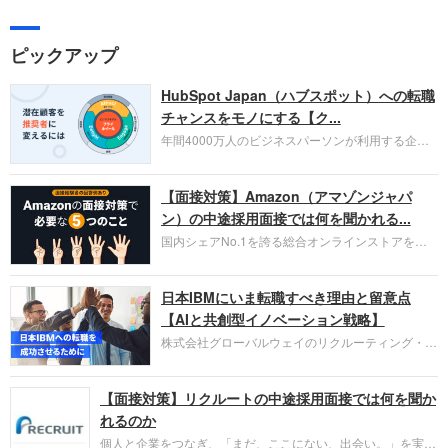
ピックアップ
HubSpot Japan（ハブスポット）への転職
チャンスをモノにする【ク...
年間4000万人のビジネスパーソンが利用する企業
口コミサイト「キャリコネ」の転職エージェントが
お勧めするイチオシ企業をご紹介します。今回はク
【面接対策】Amazon（アマゾンジャパ
ラウド型CRMプラットフォームを提供する
HubSpot Japan（ハブスポット・ジャパン）株式会
ン）の中途採用面接では何を聞かれる...
社です。採用面接対策の企業研究にご活用くださ
国内シェアNo.1を誇る総合オンラインストアを運
い。
営し、クラウドサービス（AWS）や物流分野でも
圧倒的な存在感を持つAmazon。中途採用面接では
日本IBMにいま転職すべき理由と留意点
過去の具体的な業務成果やリーダーシップの発揮、
失敗からの学びが重視され、人間性やカルチャーフ
【AIと共創型イノベーション戦略】
ィットも評価対象となり、長期的に成長できる仲間
株式会社グローバルウェイのリクルーティング・パ
であるかを多角的に審査されます。
ートナー事業本部です。年間4000万人のビジネス
パーソンが利用する企業口コミサイト「キャリコ
【面接対策】リクルートの中途採用面接では何を聞か
ネ」の転職エージェントがお勧めするイチオシ企業
をご紹介します。今回は、大手外資系IT企業の日本
れるのか
IBMです。採用面接対策の企業研究にご活用くださ
個人と企業をつなぎ、「まだ、ここにない、出会い。」を実現