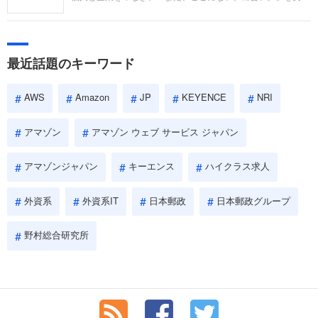
い。
するリクルートへの転職。中途採用面接は仕事への取り組み方
やこれまでの成果を具体的に問われるほか、「人間性」も評価
されます。即戦力として、一緒に仕事をする仲間として多角的
に評価されるので、事前にしっかり対策して転職を成功させま
最近話題のキーワード
しょう。
AWS
Amazon
JP
KEYENCE
NRI
アマゾン
アマゾン ウェブ サービス ジャパン
アマゾンジャパン
キーエンス
ハイクラス求人
外資系
外資系IT
日本郵政
日本郵政グループ
野村総合研究所