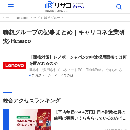
Toggle
navigation
リサコ（Resaco）トップ
聯想グループ
聯想グループの記事まとめ｜キャリコネ企業研
究-Resaco
【面接対策】レノボ・ジャパンの中途採用面接では何
を聞かれるのか
世界中で愛用されているノートPC「ThinkPad」で知られるレ
ノボ・ジャパン。採用面接は新卒の場合と違い、仕事への取り
外資系メーカー／IT／その他
組み方やこれまでの成果を具体的に問われるほか、キャリアシ
ートだけでは見えてこない「人間性」も評価されます。即戦力
として、ともに働く仲間として多角的に評価されるので、事前
にしっかり対策をすすめましょう。
総合アクセスランキング
【平均年収864.4万円】日本郵政社員の
給料は実際いくらもらっているのか？...
1
177,608 views