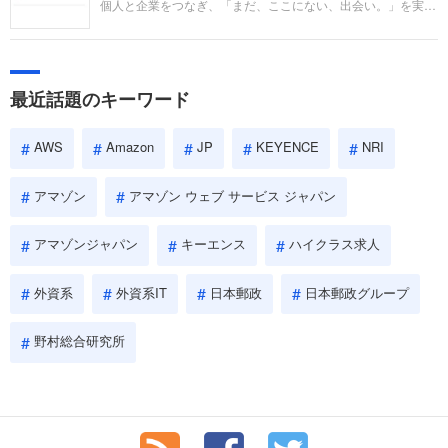
個人と企業をつなぎ、「まだ、ここにない、出会い。」を実現
い。
するリクルートへの転職。中途採用面接は仕事への取り組み方
やこれまでの成果を具体的に問われるほか、「人間性」も評価
されます。即戦力として、一緒に仕事をする仲間として多角的
に評価されるので、事前にしっかり対策して転職を成功させま
最近話題のキーワード
しょう。
AWS
Amazon
JP
KEYENCE
NRI
アマゾン
アマゾン ウェブ サービス ジャパン
アマゾンジャパン
キーエンス
ハイクラス求人
外資系
外資系IT
日本郵政
日本郵政グループ
野村総合研究所