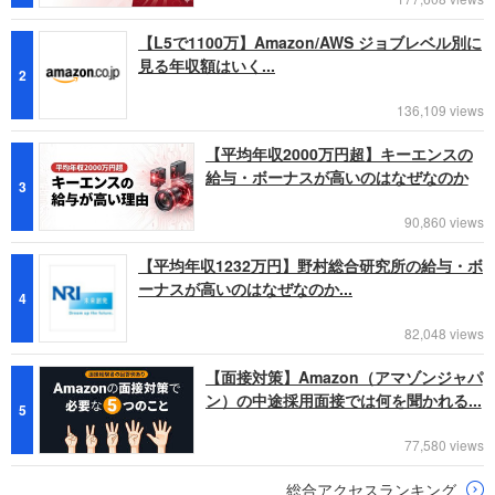
【L5で1100万】Amazon/AWS ジョブレベル別に
見る年収額はいく...
2
136,109 views
【平均年収2000万円超】キーエンスの
給与・ボーナスが高いのはなぜなのか
3
90,860 views
【平均年収1232万円】野村総合研究所の給与・ボ
ーナスが高いのはなぜなのか...
4
82,048 views
【面接対策】Amazon（アマゾンジャパ
ン）の中途採用面接では何を聞かれる...
5
77,580 views
総合アクセスランキング