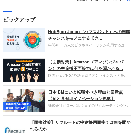
ピックアップ
HubSpot Japan（ハブスポット）への転職
チャンスをモノにする【ク...
年間4000万人のビジネスパーソンが利用する企業
口コミサイト「キャリコネ」の転職エージェントが
お勧めするイチオシ企業をご紹介します。今回はク
【面接対策】Amazon（アマゾンジャパ
ラウド型CRMプラットフォームを提供する
HubSpot Japan（ハブスポット・ジャパン）株式会
ン）の中途採用面接では何を聞かれる...
社です。採用面接対策の企業研究にご活用くださ
国内シェアNo.1を誇る総合オンラインストアを運
い。
営し、クラウドサービス（AWS）や物流分野でも
圧倒的な存在感を持つAmazon。中途採用面接では
日本IBMにいま転職すべき理由と留意点
過去の具体的な業務成果やリーダーシップの発揮、
失敗からの学びが重視され、人間性やカルチャーフ
【AIと共創型イノベーション戦略】
ィットも評価対象となり、長期的に成長できる仲間
株式会社グローバルウェイのリクルーティング・パ
であるかを多角的に審査されます。
ートナー事業本部です。年間4000万人のビジネス
パーソンが利用する企業口コミサイト「キャリコ
【面接対策】リクルートの中途採用面接では何を聞か
ネ」の転職エージェントがお勧めするイチオシ企業
をご紹介します。今回は、大手外資系IT企業の日本
れるのか
IBMです。採用面接対策の企業研究にご活用くださ