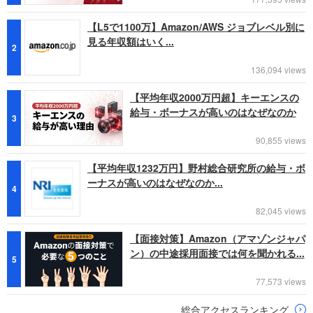
【L5で1100万】Amazon/AWS ジョブレベル別に
見る年収額はいく...
2
136,094 views
【平均年収2000万円超】キーエンスの
給与・ボーナスが高いのはなぜなのか
3
90,855 views
【平均年収1232万円】野村総合研究所の給与・ボ
ーナスが高いのはなぜなのか...
4
82,045 views
【面接対策】Amazon（アマゾンジャパ
ン）の中途採用面接では何を聞かれる...
5
77,573 views
総合アクセスランキング