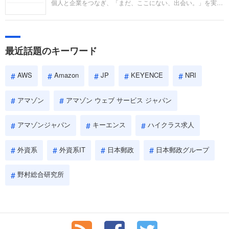
個人と企業をつなぎ、「まだ、ここにない、出会い。」を実現
い。
するリクルートへの転職。中途採用面接は仕事への取り組み方
やこれまでの成果を具体的に問われるほか、「人間性」も評価
されます。即戦力として、一緒に仕事をする仲間として多角的
に評価されるので、事前にしっかり対策して転職を成功させま
最近話題のキーワード
しょう。
AWS
Amazon
JP
KEYENCE
NRI
アマゾン
アマゾン ウェブ サービス ジャパン
アマゾンジャパン
キーエンス
ハイクラス求人
外資系
外資系IT
日本郵政
日本郵政グループ
野村総合研究所