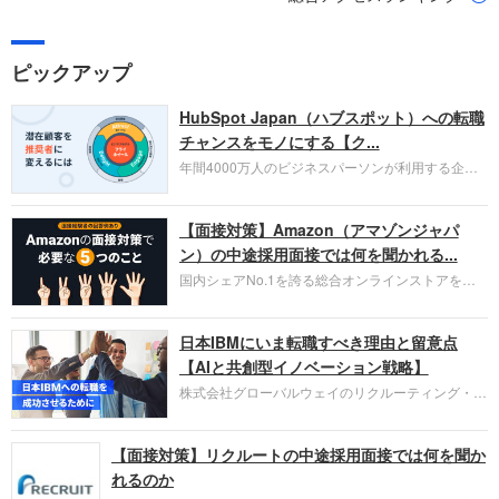
ピックアップ
HubSpot Japan（ハブスポット）への転職
チャンスをモノにする【ク...
年間4000万人のビジネスパーソンが利用する企業
口コミサイト「キャリコネ」の転職エージェントが
お勧めするイチオシ企業をご紹介します。今回はク
【面接対策】Amazon（アマゾンジャパ
ラウド型CRMプラットフォームを提供する
HubSpot Japan（ハブスポット・ジャパン）株式会
ン）の中途採用面接では何を聞かれる...
社です。採用面接対策の企業研究にご活用くださ
国内シェアNo.1を誇る総合オンラインストアを運
い。
営し、クラウドサービス（AWS）や物流分野でも
圧倒的な存在感を持つAmazon。中途採用面接では
日本IBMにいま転職すべき理由と留意点
過去の具体的な業務成果やリーダーシップの発揮、
失敗からの学びが重視され、人間性やカルチャーフ
【AIと共創型イノベーション戦略】
ィットも評価対象となり、長期的に成長できる仲間
株式会社グローバルウェイのリクルーティング・パ
であるかを多角的に審査されます。
ートナー事業本部です。年間4000万人のビジネス
パーソンが利用する企業口コミサイト「キャリコ
【面接対策】リクルートの中途採用面接では何を聞か
ネ」の転職エージェントがお勧めするイチオシ企業
をご紹介します。今回は、大手外資系IT企業の日本
れるのか
IBMです。採用面接対策の企業研究にご活用くださ