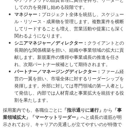
しての力を発揮し始める段階です。
マネジャー：
プロジェクト全体を統括し、スケジュー
ル・リソース・成果物を管理します。複数案件を横断
してリードすることも増え、営業活動や提案にも深く
関わるようになります。
シニアマネジャー／ディレクター：
クライアントとの
長期的な関係構築を担い、組織や事業領域の拡大に貢
献します。新規案件の獲得や事業成長の推進を任さ
れ、次期パートナー候補として期待されます。
パートナー／マネージングディレクター：
ファーム経
営の一翼を担い、市場全体に対するリーダーシップを
発揮します。外部に対しては専門領域の第一人者とし
て発信し、内部では人材育成と事業拡大を統括する役
割を果たします。
採用案内でも、各職位ごとに
「指示通りに遂行」
から
「事
業領域拡大」「マーケットリーダー」
へと成長の道筋が明
示されており、キャリアの見通しが立てやすいのが特徴で