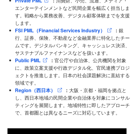
Private PML
：
消費財、小売、流通、メディア・
エンターテインメントなど民間企業を幅広く担当しま
す。戦略から業務改善、デジタル顧客体験までを支援
します。
FSI PML（Financial Services Industry）
：
銀
行、証券、保険、不動産など金融業界に特化したチー
ムです。デジタルバンキング、キャッシュレス決済、
サステナブルファイナンスなどを扱います。
Public PML
：
官公庁や自治体、公共機関を対象
に、政策立案支援や行政デジタル化、官民連携プロジ
ェクトを推進します。日本の社会課題解決に直結する
領域です。
Region（西日本）
：
大阪・京都・福岡を拠点と
し、西日本地域の民間企業や自治体を対象にコンサル
ティングを展開します。地域特性に即したアプローチ
で、首都圏とは異なるニーズに対応しています。