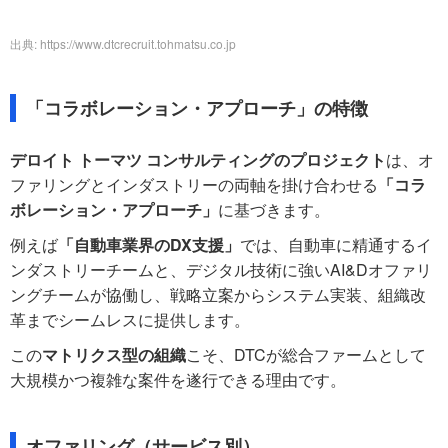
出典: https://www.dtcrecruit.tohmatsu.co.jp
「コラボレーション・アプローチ」の特徴
デロイト トーマツ コンサルティングのプロジェクト
は、オ
ファリングとインダストリーの両軸を掛け合わせる
「コラ
ボレーション・アプローチ」
に基づきます。
例えば
「自動車業界のDX支援」
では、自動車に精通するイ
ンダストリーチームと、デジタル技術に強いAI&Dオファリ
ングチームが協働し、戦略立案からシステム実装、組織改
革までシームレスに提供します。
この
マトリクス型の組織
こそ、DTCが総合ファームとして
大規模かつ複雑な案件を遂行できる理由です。
オファリング（サービス別）