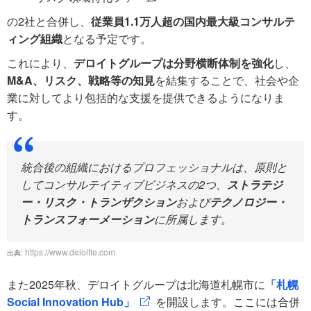
の2社と合併し、
従業員1.1万人超の国内最大級コンサルテ
ィング組織
となる予定です。
これにより、
デロイトグループは分野横断体制を強化
し、
M&A、リスク、戦略等の知見
を結集することで、社会や企
業に対してより包括的な支援を提供できるようになりま
す。
統合後の組織におけるプロフェッショナルは、原則と
してコンサルテイティブビジネスの2つ、
ストラテジ
ー・リスク・トランザクション
および
テクノロジー・
トランスフォーメーション
に所属します。
https://www.deloitte.com
出典:
また2025年秋、デロイトグループは北海道札幌市に
「札幌
Social Innovation Hub」
を開設します。ここには合併