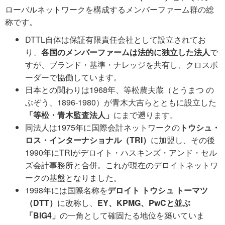
ローバルネットワークを構成するメンバーファーム群の総
称です。
DTTL自体は保証有限責任会社として設立されてお
り、
各国のメンバーファームは法的に独立した法人
で
すが、ブランド・基準・ナレッジを共有し、クロスボ
ーダーで協働しています。
日本との関わりは1968年、等松農夫蔵（とうまつ の
ぶぞう、1896-1980）が青木大吉らとともに設立した
「等松・青木監査法人」
にまで遡ります。
同法人は1975年に国際会計ネットワークの
トウシュ・
ロス・インターナショナル（TRI）
に加盟し、その後
1990年にTRIがデロイト・ハスキンズ・アンド・セル
ズ会計事務所と合併。これが現在のデロイトネットワ
ークの基盤となりました。
1998年には国際名称を
デロイト トウシュ トーマツ
（DTT）
に改称し、
EY、KPMG、PwCと並ぶ
「BIG4」
の一角として確固たる地位を築いていま