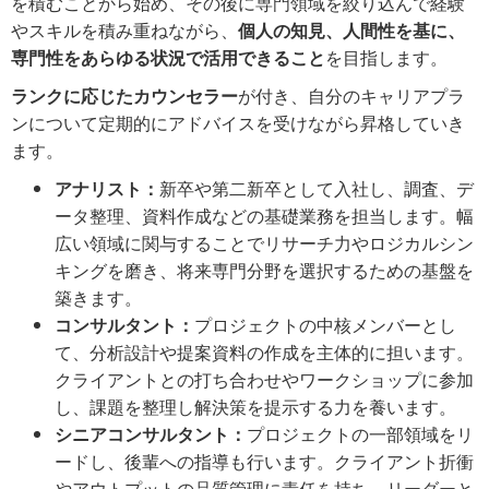
を積むことから始め、その後に専門領域を絞り込んで経験
やスキルを積み重ねながら、
個人の知見、人間性を基に、
専門性をあらゆる状況で活用できること
を目指します。
ランクに応じたカウンセラー
が付き、自分のキャリアプラ
ンについて定期的にアドバイスを受けながら昇格していき
ます。
アナリスト：
新卒や第二新卒として入社し、調査、デ
ータ整理、資料作成などの基礎業務を担当します。幅
広い領域に関与することでリサーチ力やロジカルシン
キングを磨き、将来専門分野を選択するための基盤を
築きます。
コンサルタント：
プロジェクトの中核メンバーとし
て、分析設計や提案資料の作成を主体的に担います。
クライアントとの打ち合わせやワークショップに参加
し、課題を整理し解決策を提示する力を養います。
シニアコンサルタント：
プロジェクトの一部領域をリ
ードし、後輩への指導も行います。クライアント折衝
やアウトプットの品質管理に責任を持ち、リーダーと