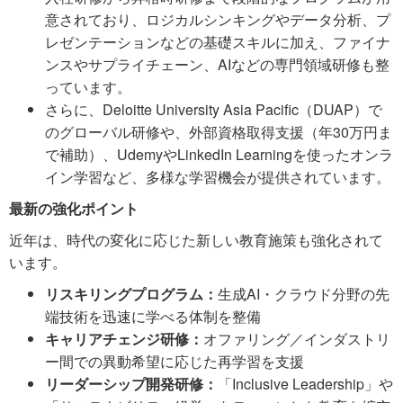
意されており、ロジカルシンキングやデータ分析、プ
レゼンテーションなどの基礎スキルに加え、ファイナ
ンスやサプライチェーン、AIなどの専門領域研修も整
っています。
さらに、Deloitte University Asia Pacific（DUAP）で
のグローバル研修や、外部資格取得支援（年30万円ま
で補助）、UdemyやLinkedIn Learningを使ったオンラ
イン学習など、多様な学習機会が提供されています。
最新の強化ポイント
近年は、時代の変化に応じた新しい教育施策も強化されて
います。
リスキリングプログラム：
生成AI・クラウド分野の先
端技術を迅速に学べる体制を整備
キャリアチェンジ研修：
オファリング／インダストリ
ー間での異動希望に応じた再学習を支援
リーダーシップ開発研修：
「Inclusive Leadership」や