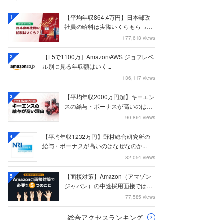
【平均年収864.4万円】日本郵政
1
社員の給料は実際いくらもらって
いるのか？...
177,613 views
【L5で1100万】Amazon/AWS ジョブレベ
2
ル別に見る年収額はいく...
136,117 views
【平均年収2000万円超】キーエン
3
スの給与・ボーナスが高いのはな
ぜなのか
90,864 views
【平均年収1232万円】野村総合研究所の
4
給与・ボーナスが高いのはなぜなのか...
82,054 views
【面接対策】Amazon（アマゾン
5
ジャパン）の中途採用面接では何
を聞かれる...
77,585 views
総合アクセスランキング