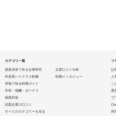
カテゴリ一覧
リ
最新決算で見る企業研究
企業口コミ分析
記
外資系ハイクラス転職
転職インタビュー
人
有報で知る転職ガイド
こ
年収・報酬・ボーナス
悪
面接対策
プ
話題企業の口コミ
C
すべてのカテゴリーを見る
利