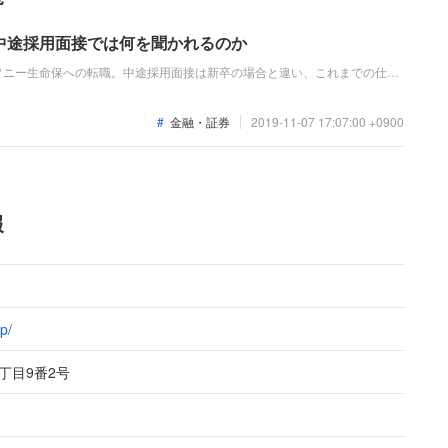
中途採用面接では何を聞かれるのか
ソニー生命保への転職。中途採用面接は新卒の場合と違い、これまでの仕事
に問われるほか、キャリアシートでは見えてこない「人間性」も見られま
事をする仲間としても多角的に評価されるので、事前にしっかり対策して転
金融・証券
2019-11-07 17:07:00 +0900
報
p/
丁目9番2号