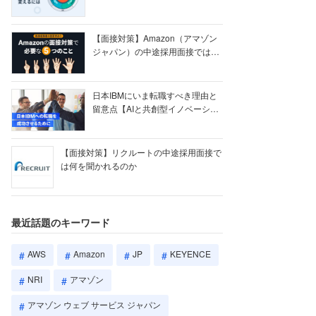
【ク...
【面接対策】Amazon（アマゾン
ジャパン）の中途採用面接では何
を聞かれる...
日本IBMにいま転職すべき理由と
留意点【AIと共創型イノベーショ
ン戦略】
【面接対策】リクルートの中途採用面接で
は何を聞かれるのか
最近話題のキーワード
AWS
Amazon
JP
KEYENCE
NRI
アマゾン
アマゾン ウェブ サービス ジャパン