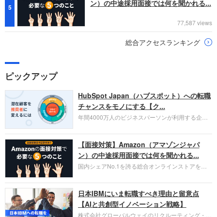
ン）の中途採用面接では何を聞かれる...
5
77,587 views
総合アクセスランキング
ピックアップ
HubSpot Japan（ハブスポット）への転職
チャンスをモノにする【ク...
年間4000万人のビジネスパーソンが利用する企業
口コミサイト「キャリコネ」の転職エージェントが
お勧めするイチオシ企業をご紹介します。今回はク
【面接対策】Amazon（アマゾンジャパ
ラウド型CRMプラットフォームを提供する
HubSpot Japan（ハブスポット・ジャパン）株式会
ン）の中途採用面接では何を聞かれる...
社です。採用面接対策の企業研究にご活用くださ
国内シェアNo.1を誇る総合オンラインストアを運
い。
営し、クラウドサービス（AWS）や物流分野でも
圧倒的な存在感を持つAmazon。中途採用面接では
日本IBMにいま転職すべき理由と留意点
過去の具体的な業務成果やリーダーシップの発揮、
失敗からの学びが重視され、人間性やカルチャーフ
【AIと共創型イノベーション戦略】
ィットも評価対象となり、長期的に成長できる仲間
株式会社グローバルウェイのリクルーティング・パ