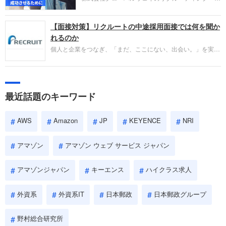
であるかを多角的に審査されます。
ートナー事業本部です。年間4000万人のビジネス
パーソンが利用する企業口コミサイト「キャリコ
【面接対策】リクルートの中途採用面接では何を聞か
ネ」の転職エージェントがお勧めするイチオシ企業
をご紹介します。今回は、大手外資系IT企業の日本
れるのか
IBMです。採用面接対策の企業研究にご活用くださ
個人と企業をつなぎ、「まだ、ここにない、出会い。」を実現
い。
するリクルートへの転職。中途採用面接は仕事への取り組み方
やこれまでの成果を具体的に問われるほか、「人間性」も評価
されます。即戦力として、一緒に仕事をする仲間として多角的
に評価されるので、事前にしっかり対策して転職を成功させま
最近話題のキーワード
しょう。
AWS
Amazon
JP
KEYENCE
NRI
アマゾン
アマゾン ウェブ サービス ジャパン
アマゾンジャパン
キーエンス
ハイクラス求人
外資系
外資系IT
日本郵政
日本郵政グループ
野村総合研究所