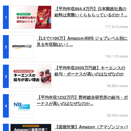
【平均年収864.4万円】日本郵政社員の
給料は実際いくらもらっているのか？...
1
177,613 views
【L5で1100万】Amazon/AWS ジョブレベル別に
見る年収額はいく...
2
136,118 views
【平均年収2000万円超】キーエンスの
給与・ボーナスが高いのはなぜなのか
3
90,864 views
【平均年収1232万円】野村総合研究所の給与・ボ
ーナスが高いのはなぜなのか...
4
82,054 views
【面接対策】Amazon（アマゾンジャパ