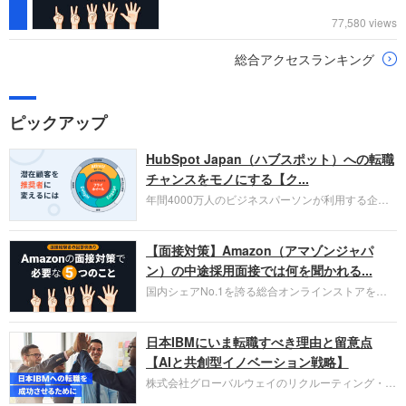
77,580 views
総合アクセスランキング
ピックアップ
HubSpot Japan（ハブスポット）への転職
チャンスをモノにする【ク...
年間4000万人のビジネスパーソンが利用する企業
口コミサイト「キャリコネ」の転職エージェントが
お勧めするイチオシ企業をご紹介します。今回はク
【面接対策】Amazon（アマゾンジャパ
ラウド型CRMプラットフォームを提供する
HubSpot Japan（ハブスポット・ジャパン）株式会
ン）の中途採用面接では何を聞かれる...
社です。採用面接対策の企業研究にご活用くださ
国内シェアNo.1を誇る総合オンラインストアを運
い。
営し、クラウドサービス（AWS）や物流分野でも
圧倒的な存在感を持つAmazon。中途採用面接では
日本IBMにいま転職すべき理由と留意点
過去の具体的な業務成果やリーダーシップの発揮、
失敗からの学びが重視され、人間性やカルチャーフ
【AIと共創型イノベーション戦略】
ィットも評価対象となり、長期的に成長できる仲間
株式会社グローバルウェイのリクルーティング・パ
であるかを多角的に審査されます。
ートナー事業本部です。年間4000万人のビジネス