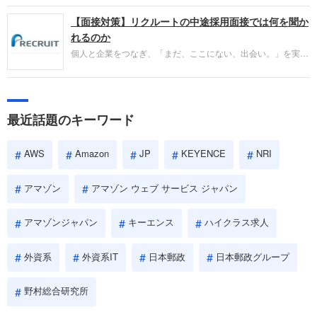
パーソンが利用する企業口コミサイト「キャリコ
【面接対策】リクルートの中途採用面接では何を聞か
ネ」の転職エージェントがお勧めするイチオシ企業
をご紹介します。今回は、大手外資系IT企業の日本
れるのか
IBMです。採用面接対策の企業研究にご活用くださ
個人と企業をつなぎ、「まだ、ここにない、出会い。」を実現
い。
するリクルートへの転職。中途採用面接は仕事への取り組み方
やこれまでの成果を具体的に問われるほか、「人間性」も評価
されます。即戦力として、一緒に仕事をする仲間として多角的
に評価されるので、事前にしっかり対策して転職を成功させま
最近話題のキーワード
しょう。
AWS
Amazon
JP
KEYENCE
NRI
アマゾン
アマゾン ウェブ サービス ジャパン
アマゾンジャパン
キーエンス
ハイクラス求人
外資系
外資系IT
日本郵政
日本郵政グループ
野村総合研究所