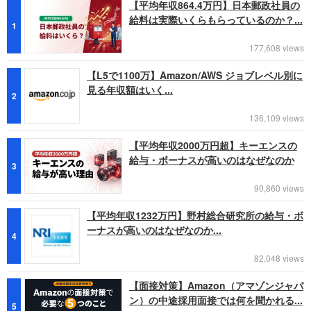
【平均年収864.4万円】日本郵政社員の
給料は実際いくらもらっているのか？...
1
177,608 views
【L5で1100万】Amazon/AWS ジョブレベル別に
見る年収額はいく...
2
136,109 views
【平均年収2000万円超】キーエンスの
給与・ボーナスが高いのはなぜなのか
3
90,860 views
【平均年収1232万円】野村総合研究所の給与・ボ
ーナスが高いのはなぜなのか...
4
82,048 views
【面接対策】Amazon（アマゾンジャパ
ン）の中途採用面接では何を聞かれる...
5