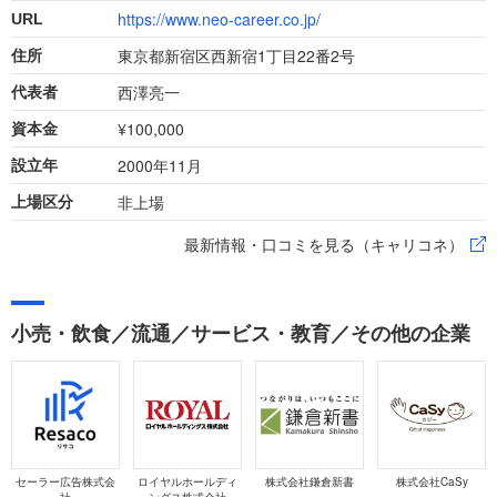
https://www.neo-career.co.jp/
URL
東京都新宿区西新宿1丁目22番2号
住所
西澤亮一
代表者
¥100,000
資本金
2000年11月
設立年
非上場
上場区分
最新情報・口コミを見る（キャリコネ）
小売・飲食／流通／サービス・教育／その他の企業
セーラー広告株式会
ロイヤルホールディ
株式会社鎌倉新書
株式会社CaSy