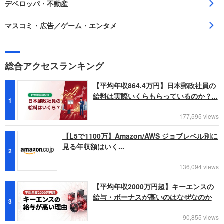
デベロッパ・不動産
マスコミ・広告／ゲーム・エンタメ
総合アクセスランキング
【平均年収864.4万円】日本郵政社員の
給料は実際いくらもらっているのか？...
1
177,595 views
【L5で1100万】Amazon/AWS ジョブレベル別に
見る年収額はいく...
2
136,094 views
【平均年収2000万円超】キーエンスの
給与・ボーナスが高いのはなぜなのか
3
90,855 views