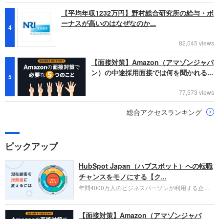
【平均年収1232万円】野村総合研究所の給与・ボ
ーナスが高いのはなぜなのか...
4
82,045 views
【面接対策】Amazon（アマゾンジャパ
ン）の中途採用面接では何を聞かれる...
5
77,573 views
総合アクセスランキング
ピックアップ
HubSpot Japan（ハブスポット）への転職
チャンスをモノにする【ク...
年間4000万人のビジネスパーソンが利用する企業
口コミサイト「キャリコネ」の転職エージェントが
お勧めするイチオシ企業をご紹介します。今回はク
【面接対策】Amazon（アマゾンジャパ
ラウド型CRMプラットフォームを提供する