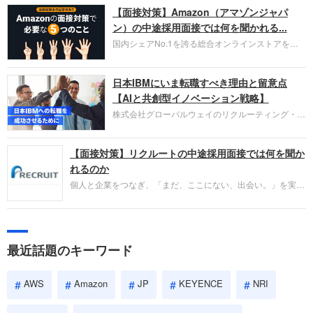
【面接対策】Amazon（アマゾンジャパ
ラウド型CRMプラットフォームを提供する
HubSpot Japan（ハブスポット・ジャパン）株式会
ン）の中途採用面接では何を聞かれる...
社です。採用面接対策の企業研究にご活用くださ
国内シェアNo.1を誇る総合オンラインストアを運
い。
営し、クラウドサービス（AWS）や物流分野でも
圧倒的な存在感を持つAmazon。中途採用面接では
日本IBMにいま転職すべき理由と留意点
過去の具体的な業務成果やリーダーシップの発揮、
失敗からの学びが重視され、人間性やカルチャーフ
【AIと共創型イノベーション戦略】
ィットも評価対象となり、長期的に成長できる仲間
株式会社グローバルウェイのリクルーティング・パ
であるかを多角的に審査されます。
ートナー事業本部です。年間4000万人のビジネス
パーソンが利用する企業口コミサイト「キャリコ
【面接対策】リクルートの中途採用面接では何を聞か
ネ」の転職エージェントがお勧めするイチオシ企業
をご紹介します。今回は、大手外資系IT企業の日本
れるのか
IBMです。採用面接対策の企業研究にご活用くださ
個人と企業をつなぎ、「まだ、ここにない、出会い。」を実現
い。
するリクルートへの転職。中途採用面接は仕事への取り組み方
やこれまでの成果を具体的に問われるほか、「人間性」も評価
されます。即戦力として、一緒に仕事をする仲間として多角的
に評価されるので、事前にしっかり対策して転職を成功させま
最近話題のキーワード
しょう。
AWS
Amazon
JP
KEYENCE
NRI