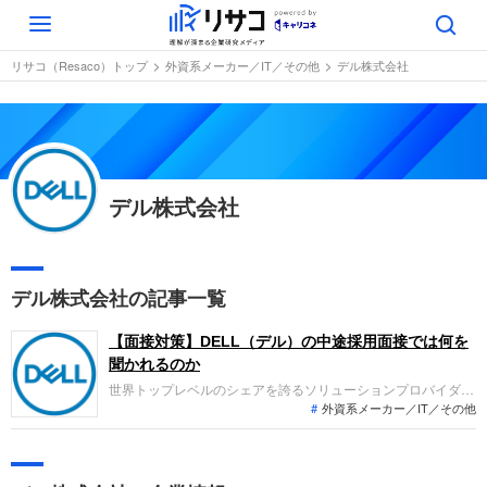
Toggle
navigation
リサコ（Resaco）トップ
外資系メーカー／IT／その他
デル株式会社
デル株式会社
デル株式会社の記事一覧
【面接対策】DELL（デル）の中途採用面接では何を
聞かれるのか
世界トップレベルのシェアを誇るソリューションプロバイダー
外資系メーカー／IT／その他
であるDELL（デル）。採用面接は新卒の場合と違い、これま
での仕事への取り組み方や成果を具体的に問われるほか、「人
となり」も評価されます。即戦力として、ともに働く仲間とし
て多角的に評価されるので事前にしっかり対策をすすめ転職を