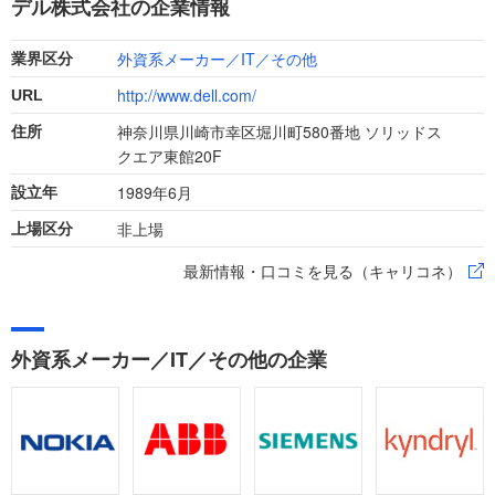
デル株式会社の企業情報
成功させましょう。
外資系メーカー／IT／その他
業界区分
http://www.dell.com/
URL
神奈川県川崎市幸区堀川町580番地 ソリッドス
住所
クエア東館20F
1989年6月
設立年
非上場
上場区分
最新情報・口コミを見る（キャリコネ）
外資系メーカー／IT／その他の企業