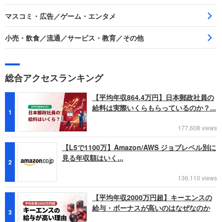
マスコミ・広告／ゲーム・エンタメ
小売・飲食／流通／サービス・教育／その他
総合アクセスランキング
【平均年収864.4万円】日本郵政社員の
給料は実際いくらもらっているのか？...
1
177,608 views
【L5で1100万】Amazon/AWS ジョブレベル別に
見る年収額はいく...
2
136,110 views
【平均年収2000万円超】キーエンスの
給与・ボーナスが高いのはなぜなのか
3