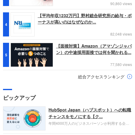
90,860 views
【平均年収1232万円】野村総合研究所の給与・ボ
ーナスが高いのはなぜなのか...
4
82,048 views
【面接対策】Amazon（アマゾンジャパ
ン）の中途採用面接では何を聞かれる...
5
77,580 views
総合アクセスランキング
ピックアップ
HubSpot Japan（ハブスポット）への転職
チャンスをモノにする【ク...
年間4000万人のビジネスパーソンが利用する企業
口コミサイト「キャリコネ」の転職エージェントが
お勧めするイチオシ企業をご紹介します。今回はク