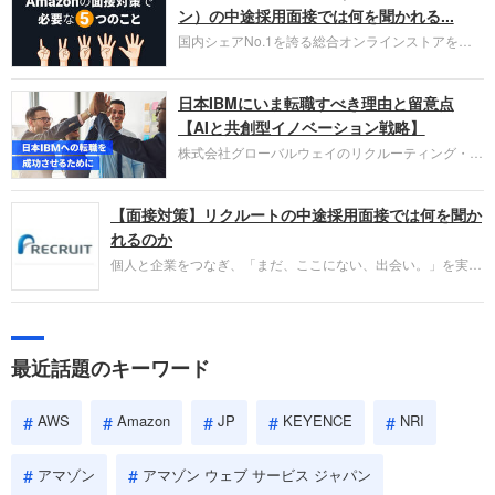
HubSpot Japan（ハブスポット・ジャパン）株式会
ン）の中途採用面接では何を聞かれる...
社です。採用面接対策の企業研究にご活用くださ
国内シェアNo.1を誇る総合オンラインストアを運
い。
営し、クラウドサービス（AWS）や物流分野でも
圧倒的な存在感を持つAmazon。中途採用面接では
日本IBMにいま転職すべき理由と留意点
過去の具体的な業務成果やリーダーシップの発揮、
失敗からの学びが重視され、人間性やカルチャーフ
【AIと共創型イノベーション戦略】
ィットも評価対象となり、長期的に成長できる仲間
株式会社グローバルウェイのリクルーティング・パ
であるかを多角的に審査されます。
ートナー事業本部です。年間4000万人のビジネス
パーソンが利用する企業口コミサイト「キャリコ
【面接対策】リクルートの中途採用面接では何を聞か
ネ」の転職エージェントがお勧めするイチオシ企業
をご紹介します。今回は、大手外資系IT企業の日本
れるのか
IBMです。採用面接対策の企業研究にご活用くださ
個人と企業をつなぎ、「まだ、ここにない、出会い。」を実現
い。
するリクルートへの転職。中途採用面接は仕事への取り組み方
やこれまでの成果を具体的に問われるほか、「人間性」も評価
されます。即戦力として、一緒に仕事をする仲間として多角的
に評価されるので、事前にしっかり対策して転職を成功させま
最近話題のキーワード
しょう。
AWS
Amazon
JP
KEYENCE
NRI
アマゾン
アマゾン ウェブ サービス ジャパン