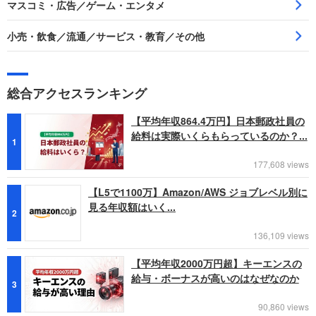
マスコミ・広告／ゲーム・エンタメ
小売・飲食／流通／サービス・教育／その他
総合アクセスランキング
【平均年収864.4万円】日本郵政社員の
給料は実際いくらもらっているのか？...
1
177,608 views
【L5で1100万】Amazon/AWS ジョブレベル別に
見る年収額はいく...
2
136,109 views
【平均年収2000万円超】キーエンスの
給与・ボーナスが高いのはなぜなのか
3
90,860 views