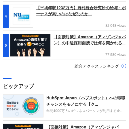
【平均年収1232万円】野村総合研究所の給与・ボ
ーナスが高いのはなぜなのか...
4
82,048 views
【面接対策】Amazon（アマゾンジャパ
ン）の中途採用面接では何を聞かれる...
5
77,580 views
総合アクセスランキング
ピックアップ
HubSpot Japan（ハブスポット）への転職
チャンスをモノにする【ク...
年間4000万人のビジネスパーソンが利用する企業
口コミサイト「キャリコネ」の転職エージェントが
お勧めするイチオシ企業をご紹介します。今回はク
【面接対策】Amazon（アマゾンジャパ
ラウド型CRMプラットフォームを提供する