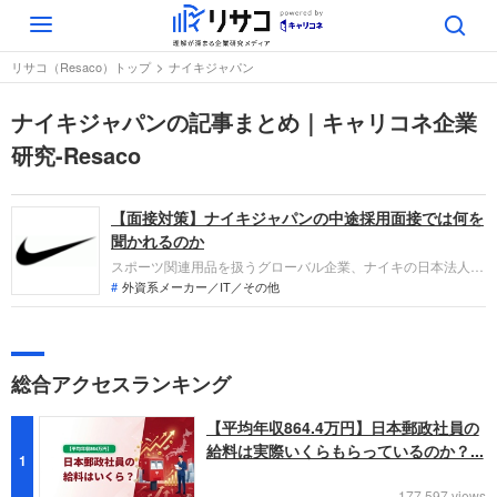
Toggle
navigation
リサコ（Resaco）トップ
ナイキジャパン
ナイキジャパンの記事まとめ｜キャリコネ企業
研究-Resaco
【面接対策】ナイキジャパンの中途採用面接では何を
聞かれるのか
スポーツ関連用品を扱うグローバル企業、ナイキの日本法人で
あるナイキジャパンへの転職。中途採用面接では、これまでの
外資系メーカー／IT／その他
仕事内容や成果、今後のキャリアビジョンを具体的に問われる
ほか、「人となり」も評価されます。事前対策をしっかりして
自分を出し切り、転職を成功させましょう。
総合アクセスランキング
【平均年収864.4万円】日本郵政社員の
給料は実際いくらもらっているのか？...
1
177,597 views