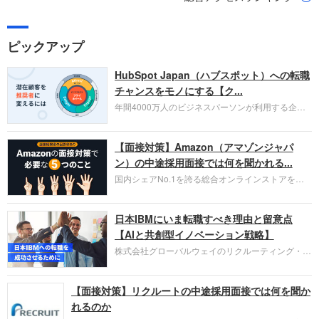
ピックアップ
HubSpot Japan（ハブスポット）への転職
チャンスをモノにする【ク...
年間4000万人のビジネスパーソンが利用する企業
口コミサイト「キャリコネ」の転職エージェントが
お勧めするイチオシ企業をご紹介します。今回はク
【面接対策】Amazon（アマゾンジャパ
ラウド型CRMプラットフォームを提供する
HubSpot Japan（ハブスポット・ジャパン）株式会
ン）の中途採用面接では何を聞かれる...
社です。採用面接対策の企業研究にご活用くださ
国内シェアNo.1を誇る総合オンラインストアを運
い。
営し、クラウドサービス（AWS）や物流分野でも
圧倒的な存在感を持つAmazon。中途採用面接では
日本IBMにいま転職すべき理由と留意点
過去の具体的な業務成果やリーダーシップの発揮、
失敗からの学びが重視され、人間性やカルチャーフ
【AIと共創型イノベーション戦略】
ィットも評価対象となり、長期的に成長できる仲間
株式会社グローバルウェイのリクルーティング・パ
であるかを多角的に審査されます。
ートナー事業本部です。年間4000万人のビジネス
パーソンが利用する企業口コミサイト「キャリコ
【面接対策】リクルートの中途採用面接では何を聞か
ネ」の転職エージェントがお勧めするイチオシ企業
をご紹介します。今回は、大手外資系IT企業の日本
れるのか
IBMです。採用面接対策の企業研究にご活用くださ