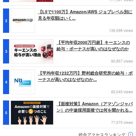
【L5で1100万】Amazon/AWS ジョブレベル別に
見る年収額はいく...
2
136,098 views
【平均年収2000万円超】キーエンスの
給与・ボーナスが高いのはなぜなのか
3
90,857 views
【平均年収1232万円】野村総合研究所の給与・ボ
ーナスが高いのはなぜなのか...
4
82,045 views
【面接対策】Amazon（アマゾンジャパ
ン）の中途採用面接では何を聞かれる...
5
77,575 views
総合アクセスランキング