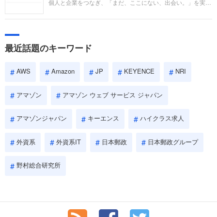
個人と企業をつなぎ、「まだ、ここにない、出会い。」を実現
い。
するリクルートへの転職。中途採用面接は仕事への取り組み方
やこれまでの成果を具体的に問われるほか、「人間性」も評価
されます。即戦力として、一緒に仕事をする仲間として多角的
に評価されるので、事前にしっかり対策して転職を成功させま
最近話題のキーワード
しょう。
AWS
Amazon
JP
KEYENCE
NRI
アマゾン
アマゾン ウェブ サービス ジャパン
アマゾンジャパン
キーエンス
ハイクラス求人
外資系
外資系IT
日本郵政
日本郵政グループ
野村総合研究所