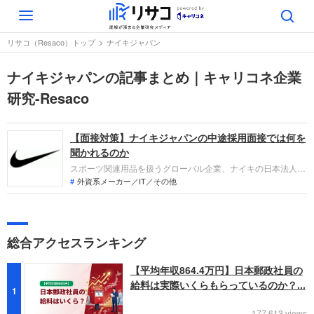
Toggle
navigation
リサコ（Resaco）トップ
ナイキジャパン
ナイキジャパンの記事まとめ｜キャリコネ企業
研究-Resaco
【面接対策】ナイキジャパンの中途採用面接では何を
聞かれるのか
スポーツ関連用品を扱うグローバル企業、ナイキの日本法人で
あるナイキジャパンへの転職。中途採用面接では、これまでの
外資系メーカー／IT／その他
仕事内容や成果、今後のキャリアビジョンを具体的に問われる
ほか、「人となり」も評価されます。事前対策をしっかりして
自分を出し切り、転職を成功させましょう。
総合アクセスランキング
【平均年収864.4万円】日本郵政社員の
給料は実際いくらもらっているのか？...
1
177,613 views