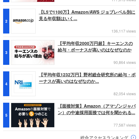
【L5で1100万】Amazon/AWS ジョブレベル別に
見る年収額はいく...
2
136,117 views
【平均年収2000万円超】キーエンスの
給与・ボーナスが高いのはなぜなのか
3
90,864 views
【平均年収1232万円】野村総合研究所の給与・ボ
ーナスが高いのはなぜなのか...
4
82,054 views
【面接対策】Amazon（アマゾンジャパ
ン）の中途採用面接では何を聞かれる...
5
77,587 views
総合アクセスランキング