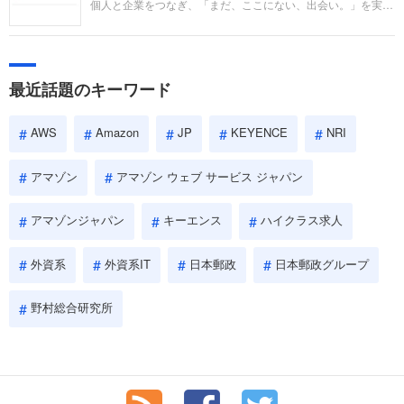
個人と企業をつなぎ、「まだ、ここにない、出会い。」を実現
い。
するリクルートへの転職。中途採用面接は仕事への取り組み方
やこれまでの成果を具体的に問われるほか、「人間性」も評価
されます。即戦力として、一緒に仕事をする仲間として多角的
に評価されるので、事前にしっかり対策して転職を成功させま
最近話題のキーワード
しょう。
AWS
Amazon
JP
KEYENCE
NRI
アマゾン
アマゾン ウェブ サービス ジャパン
アマゾンジャパン
キーエンス
ハイクラス求人
外資系
外資系IT
日本郵政
日本郵政グループ
野村総合研究所