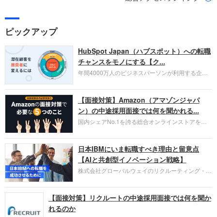
ピックアップ
HubSpot Japan（ハブスポット）への転職
チャンスをモノにする【ク...
年間4000万人のビジネスパーソンが利用する企業
口コミサイト「キャリコネ」の転職エージェントが
お勧めするイチオシ企業をご紹介します。今回はク
【面接対策】Amazon（アマゾンジャパ
ラウド型CRMプラットフォームを提供する
HubSpot Japan（ハブスポット・ジャパン）株式会
ン）の中途採用面接では何を聞かれる...
社です。採用面接対策の企業研究にご活用くださ
国内シェアNo.1を誇る総合オンラインストアを運
い。
営し、クラウドサービス（AWS）や物流分野でも
圧倒的な存在感を持つAmazon。中途採用面接では
日本IBMにいま転職すべき理由と留意点
過去の具体的な業務成果やリーダーシップの発揮、
失敗からの学びが重視され、人間性やカルチャーフ
【AIと共創型イノベーション戦略】
ィットも評価対象となり、長期的に成長できる仲間
株式会社グローバルウェイのリクルーティング・パ
であるかを多角的に審査されます。
ートナー事業本部です。年間4000万人のビジネス
パーソンが利用する企業口コミサイト「キャリコ
【面接対策】リクルートの中途採用面接では何を聞か
ネ」の転職エージェントがお勧めするイチオシ企業
をご紹介します。今回は、大手外資系IT企業の日本
れるのか
IBMです。採用面接対策の企業研究にご活用くださ