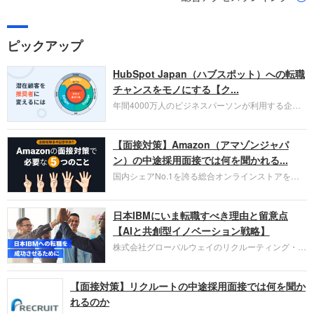
ピックアップ
HubSpot Japan（ハブスポット）への転職
チャンスをモノにする【ク...
年間4000万人のビジネスパーソンが利用する企業
口コミサイト「キャリコネ」の転職エージェントが
お勧めするイチオシ企業をご紹介します。今回はク
【面接対策】Amazon（アマゾンジャパ
ラウド型CRMプラットフォームを提供する
HubSpot Japan（ハブスポット・ジャパン）株式会
ン）の中途採用面接では何を聞かれる...
社です。採用面接対策の企業研究にご活用くださ
国内シェアNo.1を誇る総合オンラインストアを運
い。
営し、クラウドサービス（AWS）や物流分野でも
圧倒的な存在感を持つAmazon。中途採用面接では
日本IBMにいま転職すべき理由と留意点
過去の具体的な業務成果やリーダーシップの発揮、
失敗からの学びが重視され、人間性やカルチャーフ
【AIと共創型イノベーション戦略】
ィットも評価対象となり、長期的に成長できる仲間
株式会社グローバルウェイのリクルーティング・パ
であるかを多角的に審査されます。
ートナー事業本部です。年間4000万人のビジネス
パーソンが利用する企業口コミサイト「キャリコ
【面接対策】リクルートの中途採用面接では何を聞か
ネ」の転職エージェントがお勧めするイチオシ企業
をご紹介します。今回は、大手外資系IT企業の日本
れるのか
IBMです。採用面接対策の企業研究にご活用くださ