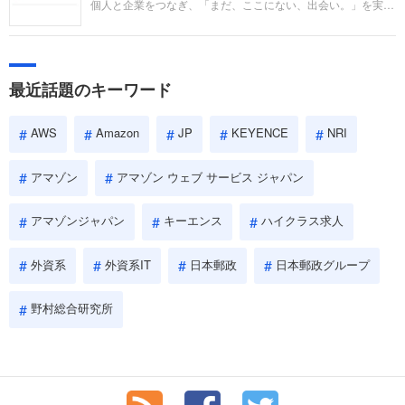
個人と企業をつなぎ、「まだ、ここにない、出会い。」を実現
い。
するリクルートへの転職。中途採用面接は仕事への取り組み方
やこれまでの成果を具体的に問われるほか、「人間性」も評価
されます。即戦力として、一緒に仕事をする仲間として多角的
に評価されるので、事前にしっかり対策して転職を成功させま
最近話題のキーワード
しょう。
AWS
Amazon
JP
KEYENCE
NRI
アマゾン
アマゾン ウェブ サービス ジャパン
アマゾンジャパン
キーエンス
ハイクラス求人
外資系
外資系IT
日本郵政
日本郵政グループ
野村総合研究所