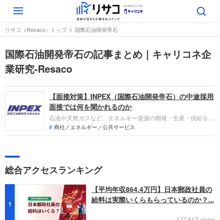
Toggle
navigation
リサコ（Resaco）トップ
国際石油開発帝石
国際石油開発帝石の記事まとめ｜キャリコネ企
業研究-Resaco
【面接対策】INPEX（国際石油開発帝石）の中途採用
面接では何を聞かれるのか
石油や天然ガスなど、エネルギー資源の開発・生産・供給を手
がける国際石油開発帝石への転職。採用面接は新卒の場合と違
商社／エネルギー／公共サービス
い、これまでの仕事への取り組み方や成果を具体的に問われる
ほか、キャリアシートだけでは見えてこない「人間性」も評価
されます。即戦力として、ともに働く仲間として多角的に評価
されるので事前にしっかり対策しましょう。
総合アクセスランキング
【平均年収864.4万円】日本郵政社員の
給料は実際いくらもらっているのか？...
1
177,617 views