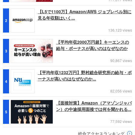
【L5で1100万】Amazon/AWS ジョブレベル別に
見る年収額はいく...
2
136,123 views
【平均年収2000万円超】キーエンスの
給与・ボーナスが高いのはなぜなのか
3
90,867 views
【平均年収1232万円】野村総合研究所の給与・ボ
ーナスが高いのはなぜなのか...
4
82,056 views
【面接対策】Amazon（アマゾンジャパ
ン）の中途採用面接では何を聞かれる...
5
77,592 views
総合アクセスランキング