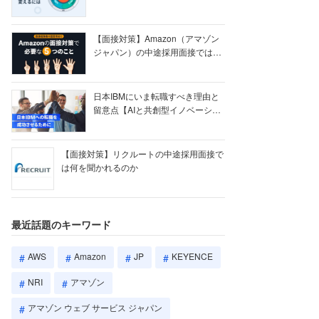
【ク...
【面接対策】Amazon（アマゾン
ジャパン）の中途採用面接では何
を聞かれる...
日本IBMにいま転職すべき理由と
留意点【AIと共創型イノベーショ
ン戦略】
【面接対策】リクルートの中途採用面接で
は何を聞かれるのか
最近話題のキーワード
AWS
Amazon
JP
KEYENCE
NRI
アマゾン
アマゾン ウェブ サービス ジャパン