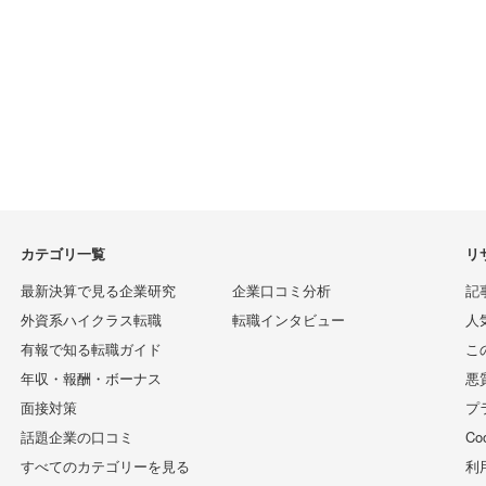
カテゴリ一覧
リ
最新決算で見る企業研究
企業口コミ分析
記
外資系ハイクラス転職
転職インタビュー
人
有報で知る転職ガイド
こ
年収・報酬・ボーナス
悪
面接対策
プ
話題企業の口コミ
C
すべてのカテゴリーを見る
利