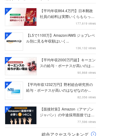
【平均年収864.4万円】日本郵政
1
社員の給料は実際いくらもらって
いるのか？...
177,619 views
【L5で1100万】Amazon/AWS ジョブレベ
2
ル別に見る年収額はいく...
136,132 views
【平均年収2000万円超】キーエン
3
スの給与・ボーナスが高いのはな
ぜなのか
90,868 views
【平均年収1232万円】野村総合研究所の
4
給与・ボーナスが高いのはなぜなのか...
82,056 views
【面接対策】Amazon（アマゾン
5
ジャパン）の中途採用面接では何
を聞かれる...
77,596 views
総合アクセスランキング