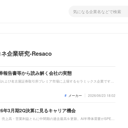
企業研究-Resaco
証券報告書等から読み解く会社の実態
場および名古屋証券取引所プレミア市場に上場するセラミックス企業です。
ティ、エネルギー＆インダストリーの3事業を展開しています。直近の業績
増加などにより、売上高、経常利益ともに前期を上回る増収増益となってい
メーカー
2026/06/23 18:02
26年3月期2Q決算に見るキャリア機会
は、売上高・営業利益ともに中間期の過去最高を更新。AI半導体需要がSPE製
池撤退や組織再編を断行。「なぜ今日本ガイシなのか？」「転職希望者がど
」を整理します。