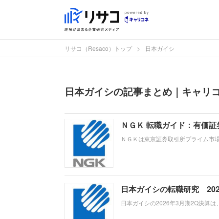
リサコ（Resaco）トップ
日本ガイシ
日本ガイシの記事まとめ｜キャリコネ
ＮＧＫ 転職ガイド：有価
ＮＧＫは東京証券取引所プライム市
エンバイロメント、デジタルソサエ
は、デジタルソサエティ事業の需要
ます。
日本ガイシの転職研究 20
日本ガイシの2026年3月期2Q決算
品を牽引する一方、不採算のNAS電
の事業で、どんな役割を担えるのか