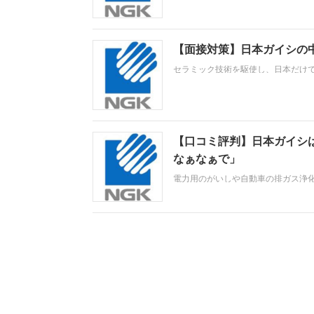
【面接対策】日本ガイシの
セラミック技術を駆使し、日本だけ
職。採用面接は新卒の場合と違い、
ートだけでは見えてこない「人間性
っかり対策しましょう。
【口コミ評判】日本ガイシ
なぁなぁで」
電力用のがいしや自動車の排ガス浄
ニッチな会社ですが、祖業の電力関
ら、社内の内情が垣間見られるもの