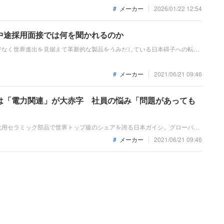
メーカー
2026/01/22 12:54
中途採用面接では何を聞かれるのか
でなく世界進出を見据えて革新的な製品をうみだしている日本碍子への転
これまでの仕事への取り組み方や成果を具体的に問われるほか、キャリアシ
」も評価されます。ともに働く仲間として多角的に評価されるので事前にし
メーカー
2021/06/21 09:46
は「電力関連」が大赤字 社員の悩み「問題があっても
化用セラミック部品で世界トップ級のシェアを誇る日本ガイシ。グローバル
連事業で赤字を出すなど問題にも直面しています。キャリコネの口コミか
メーカー
2021/06/21 09:46
をピックアップします。