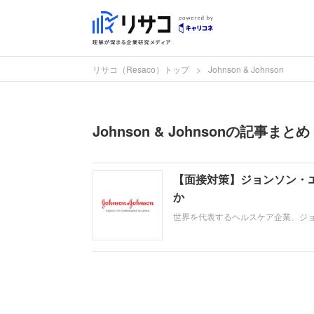
リサコ（Resaco）トップ
Johnson & Johnson
Johnson & Johnsonの記事ま
【面接対策】ジョンソン・
か
世界を代表するヘルスケア企業、ジ
の取り組み方や成果などを具体的に
す。即戦力として、そして共に働く
う。