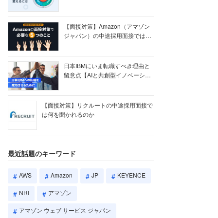
【ク...
【面接対策】Amazon（アマゾン
ジャパン）の中途採用面接では何
を聞かれる...
日本IBMにいま転職すべき理由と
留意点【AIと共創型イノベーショ
ン戦略】
【面接対策】リクルートの中途採用面接で
は何を聞かれるのか
最近話題のキーワード
AWS
Amazon
JP
KEYENCE
NRI
アマゾン
アマゾン ウェブ サービス ジャパン