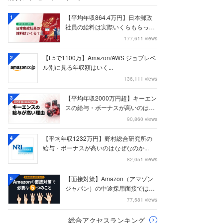
【平均年収864.4万円】日本郵政
1
社員の給料は実際いくらもらって
いるのか？...
177,611 views
【L5で1100万】Amazon/AWS ジョブレベ
2
ル別に見る年収額はいく...
136,111 views
【平均年収2000万円超】キーエン
3
スの給与・ボーナスが高いのはな
ぜなのか
90,860 views
【平均年収1232万円】野村総合研究所の
4
給与・ボーナスが高いのはなぜなのか...
82,051 views
【面接対策】Amazon（アマゾン
5
ジャパン）の中途採用面接では何
を聞かれる...
77,581 views
総合アクセスランキング