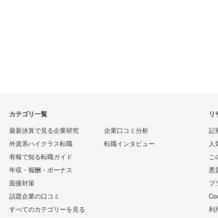
カテゴリ一覧
リ
最新決算で見る企業研究
企業口コミ分析
記
外資系ハイクラス転職
転職インタビュー
人
有報で知る転職ガイド
こ
年収・報酬・ボーナス
悪
面接対策
プ
話題企業の口コミ
C
すべてのカテゴリーを見る
利