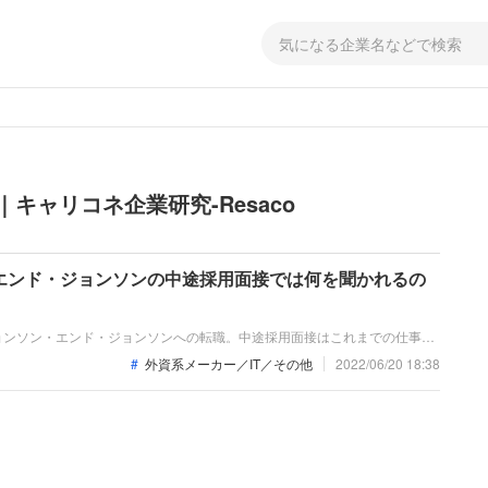
とめ｜キャリコネ企業研究-Resaco
エンド・ジョンソンの中途採用面接では何を聞かれるの
ョンソン・エンド・ジョンソンへの転職。中途採用面接はこれまでの仕事へ
問われるほか、キャリアシートだけではわからない「人間性」も問われま
外資系メーカー／IT／その他
2022/06/20 18:38
仲間としても多角的に評価されるので、事前にしっかり対策しておきましょ