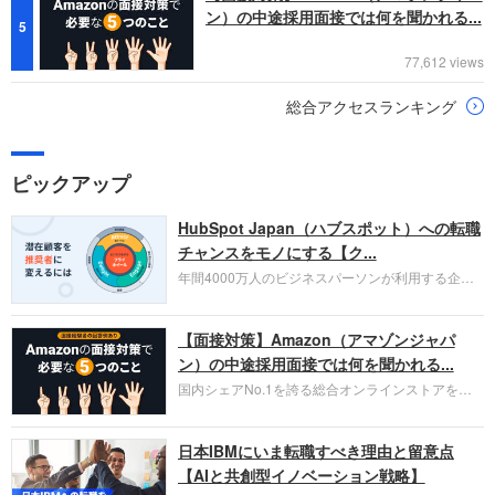
ン）の中途採用面接では何を聞かれる...
5
77,612 views
総合アクセスランキング
ピックアップ
HubSpot Japan（ハブスポット）への転職
チャンスをモノにする【ク...
年間4000万人のビジネスパーソンが利用する企業
口コミサイト「キャリコネ」の転職エージェントが
お勧めするイチオシ企業をご紹介します。今回はク
【面接対策】Amazon（アマゾンジャパ
ラウド型CRMプラットフォームを提供する
HubSpot Japan（ハブスポット・ジャパン）株式会
ン）の中途採用面接では何を聞かれる...
社です。採用面接対策の企業研究にご活用くださ
国内シェアNo.1を誇る総合オンラインストアを運
い。
営し、クラウドサービス（AWS）や物流分野でも
圧倒的な存在感を持つAmazon。中途採用面接では
日本IBMにいま転職すべき理由と留意点
過去の具体的な業務成果やリーダーシップの発揮、
失敗からの学びが重視され、人間性やカルチャーフ
【AIと共創型イノベーション戦略】
ィットも評価対象となり、長期的に成長できる仲間