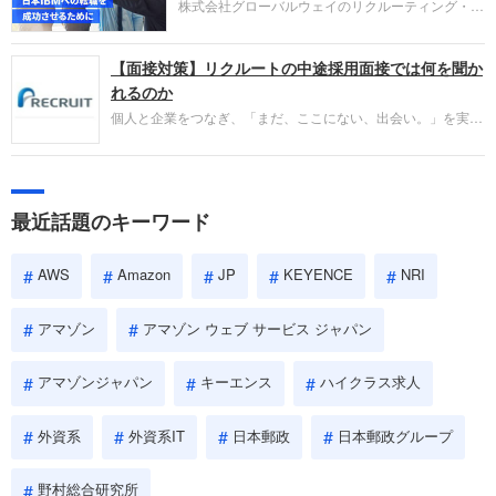
株式会社グローバルウェイのリクルーティング・パ
であるかを多角的に審査されます。
ートナー事業本部です。年間4000万人のビジネス
パーソンが利用する企業口コミサイト「キャリコ
【面接対策】リクルートの中途採用面接では何を聞か
ネ」の転職エージェントがお勧めするイチオシ企業
をご紹介します。今回は、大手外資系IT企業の日本
れるのか
IBMです。採用面接対策の企業研究にご活用くださ
個人と企業をつなぎ、「まだ、ここにない、出会い。」を実現
い。
するリクルートへの転職。中途採用面接は仕事への取り組み方
やこれまでの成果を具体的に問われるほか、「人間性」も評価
されます。即戦力として、一緒に仕事をする仲間として多角的
に評価されるので、事前にしっかり対策して転職を成功させま
最近話題のキーワード
しょう。
AWS
Amazon
JP
KEYENCE
NRI
アマゾン
アマゾン ウェブ サービス ジャパン
アマゾンジャパン
キーエンス
ハイクラス求人
外資系
外資系IT
日本郵政
日本郵政グループ
野村総合研究所