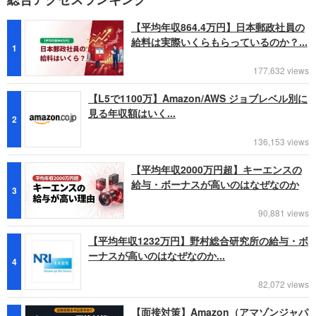
【平均年収864.4万円】日本郵政社員の
給料は実際いくらもらっているのか？...
1
177,632 views
【L5で1100万】Amazon/AWS ジョブレベル別に
見る年収額はいく...
2
136,153 views
【平均年収2000万円超】キーエンスの
給与・ボーナスが高いのはなぜなのか
3
90,881 views
【平均年収1232万円】野村総合研究所の給与・ボ
ーナスが高いのはなぜなのか...
4
82,072 views
【面接対策】Amazon（アマゾンジャパ