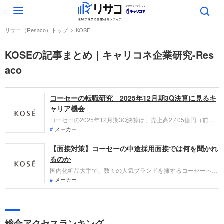
Toggle
navigation
リサコ（Resaco）トップ
KOSE
KOSEの記事まとめ｜キャリコネ企業研究-Res
aco
コーセーの転職研究 2025年12月期3Q決算に見るキ
ャリア機会
コーセーの2025年12月期3Q決算は、売上高2,405億円（前年
同期比+0.7%）と微増。「DECORTÉ」等のハイプレステージ
メーカー
が好調な一方、ピューリ社の新規連結や海外投資増で営業利益
【面接対策】コーセーの中途採用面接では何を聞かれ
は135億円（-27.8%）となりました。「なぜ今コーセーなの
か？」、新領域のOTC医薬品やグローバル展開における役割を
るのか
整理します。
国内化粧品大手で、数々の人気ブランドを擁するコーセーへの
転職。採用面接は新卒の場合と違い、これまでの仕事への取り
メーカー
組み方や成果を具体的に問われるほか、キャリアシートだけで
は見えてこない「人間性」も評価されます。即戦力として、と
もに働く仲間として多角的に評価されるので、事前にしっかり
対策をすすめ転職を成功させましょう。
総合アクセスランキング