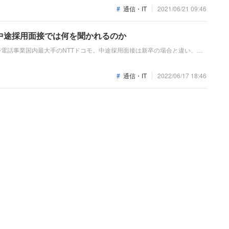
、2020年の秋から男性店員を含めて全てスニーカーに切り替え。立ち仕事が多
通信・IT
2021/06/21 09:46
減ると期待されています。現役社員・OGOBの口コミをまとめます。
中途採用面接では何を聞かれるのか
帯電話事業国内最大手のNTTドコモ。中途採用面接は新卒の場合と違い、こ
を具体的に問われるほか、キャリアシートだけでは見えてこない「人間性」
緒に仕事をする仲間として多角的に評価されるので、事前にしっかり対策し
通信・IT
2022/06/17 18:46