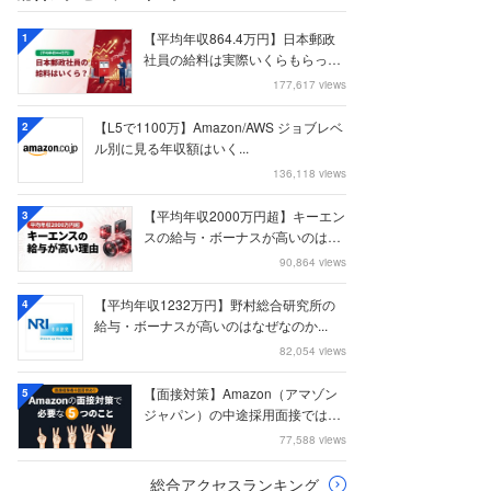
【平均年収864.4万円】日本郵政
1
社員の給料は実際いくらもらって
いるのか？...
177,617 views
【L5で1100万】Amazon/AWS ジョブレベ
2
ル別に見る年収額はいく...
136,118 views
【平均年収2000万円超】キーエン
3
スの給与・ボーナスが高いのはな
ぜなのか
90,864 views
【平均年収1232万円】野村総合研究所の
4
給与・ボーナスが高いのはなぜなのか...
82,054 views
【面接対策】Amazon（アマゾン
5
ジャパン）の中途採用面接では何
を聞かれる...
77,588 views
総合アクセスランキング