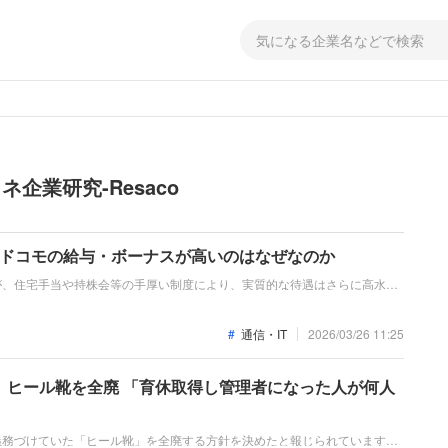
企業研究-Resaco
NTTドコモの給与・ボーナスが高いのはなぜなのか
が、住宅手当や持株会等の手厚い制度により、実質的な待遇はさらに高水準
て、通信から金融・DX領域へと投資を集中させる重要な変革期にあります。
益創出に挑む覚悟があるハイクラス層に適した環境です。
通信・IT
2026/03/26 11:25
、ヒール靴を全廃 「育休取得し管理者になった人が何人
義務づけていた「ヒール靴」を全廃する方針を決めたと報じられています。