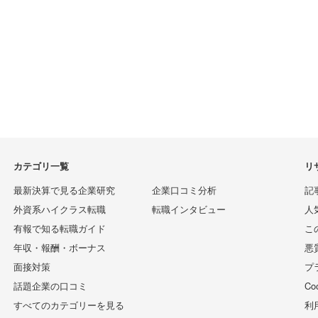
カテゴリ一覧
リ
最新決算で見る企業研究
企業口コミ分析
記
外資系ハイクラス転職
転職インタビュー
人
有報で知る転職ガイド
こ
年収・報酬・ボーナス
悪
面接対策
プ
話題企業の口コミ
C
すべてのカテゴリーを見る
利