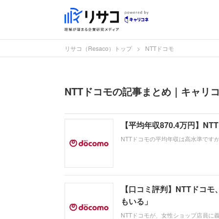
リサコ（Resaco）トップ
NTTドコモ
NTTドコモの記事まとめ｜キャリコネ
【平均年収870.4万円】
NTTドコモの平均年収は高水準です
です。現在はNTTの完全子会社とし
安定した経営基盤の中で、新たな収
【口コミ評判】NTTドコモ
もいる」
NTTドコモが、女性ショップ店員に