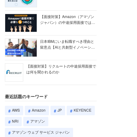
【ク...
【面接対策】Amazon（アマゾン
ジャパン）の中途採用面接では何
を聞かれる...
日本IBMにいま転職すべき理由と
留意点【AIと共創型イノベーショ
ン戦略】
【面接対策】リクルートの中途採用面接で
は何を聞かれるのか
最近話題のキーワード
AWS
Amazon
JP
KEYENCE
NRI
アマゾン
アマゾン ウェブ サービス ジャパン