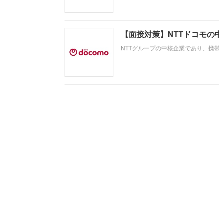
SNSでの「#KuToo」運動を受け
いショップ店員の身体的負担が大幅に
【面接対策】NTTドコモの
NTTグループの中核企業であり、携
れまでの仕事への取り組み方や成果
も評価されます。即戦力として、一
ておきましょう。