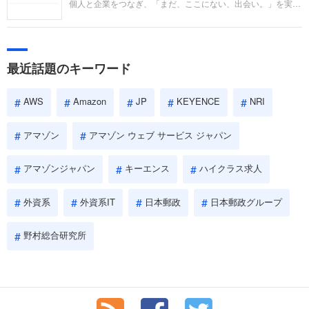
個人と企業をつなぎ、「まだ、ここにない、出会い。」を実現
い。
するリクルートへの転職。中途採用面接は仕事への取り組み方
やこれまでの成果を具体的に問われるほか、「人間性」も評価
されます。即戦力として、一緒に仕事をする仲間として多角的
に評価されるので、事前にしっかり対策して転職を成功させま
最近話題のキーワード
しょう。
AWS
Amazon
JP
KEYENCE
NRI
アマゾン
アマゾン ウェブ サービス ジャパン
アマゾンジャパン
キーエンス
ハイクラス求人
外資系
外資系IT
日本郵政
日本郵政グループ
野村総合研究所