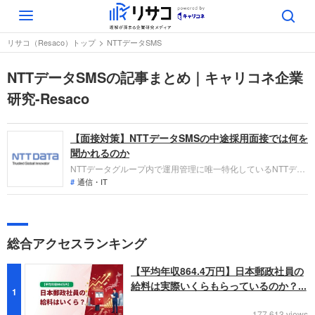
Toggle
navigation
リサコ（Resaco）トップ
NTTデータSMS
NTTデータSMSの記事まとめ｜キャリコネ企業
研究-Resaco
【面接対策】NTTデータSMSの中途採用面接では何を
聞かれるのか
NTTデータグループ内で運用管理に唯一特化しているNTTデー
タSMSへの転職。採用面接は新卒の場合と違い、これまでの仕
通信・IT
事への取り組み方や成果を具体的に問われるほか、キャリアシ
ートだけでは見えてこない「人間性」も評価されます。即戦力
として、ともに働く仲間として多角的に評価されるので事前に
しっかり対策をすすめましょう。
総合アクセスランキング
【平均年収864.4万円】日本郵政社員の
給料は実際いくらもらっているのか？...
1
177,613 views