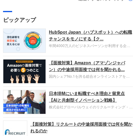
ピックアップ
HubSpot Japan（ハブスポット）への転職
チャンスをモノにする【ク...
年間4000万人のビジネスパーソンが利用する企業
口コミサイト「キャリコネ」の転職エージェントが
お勧めするイチオシ企業をご紹介します。今回はク
【面接対策】Amazon（アマゾンジャパ
ラウド型CRMプラットフォームを提供する
HubSpot Japan（ハブスポット・ジャパン）株式会
ン）の中途採用面接では何を聞かれる...
社です。採用面接対策の企業研究にご活用くださ
国内シェアNo.1を誇る総合オンラインストアを運
い。
営し、クラウドサービス（AWS）や物流分野でも
圧倒的な存在感を持つAmazon。中途採用面接では
日本IBMにいま転職すべき理由と留意点
過去の具体的な業務成果やリーダーシップの発揮、
失敗からの学びが重視され、人間性やカルチャーフ
【AIと共創型イノベーション戦略】
ィットも評価対象となり、長期的に成長できる仲間
株式会社グローバルウェイのリクルーティング・パ
であるかを多角的に審査されます。
ートナー事業本部です。年間4000万人のビジネス
パーソンが利用する企業口コミサイト「キャリコ
【面接対策】リクルートの中途採用面接では何を聞か
ネ」の転職エージェントがお勧めするイチオシ企業
をご紹介します。今回は、大手外資系IT企業の日本
れるのか
IBMです。採用面接対策の企業研究にご活用くださ