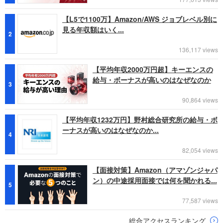
【L5で1100万】Amazon/AWS ジョブレベル別に
見る年収額はいく...
2
136,117 views
【平均年収2000万円超】キーエンスの
給与・ボーナスが高いのはなぜなのか
3
90,864 views
【平均年収1232万円】野村総合研究所の給与・ボ
ーナスが高いのはなぜなのか...
4
82,054 views
【面接対策】Amazon（アマゾンジャパ
ン）の中途採用面接では何を聞かれる...
5
77,587 views
総合アクセスランキング