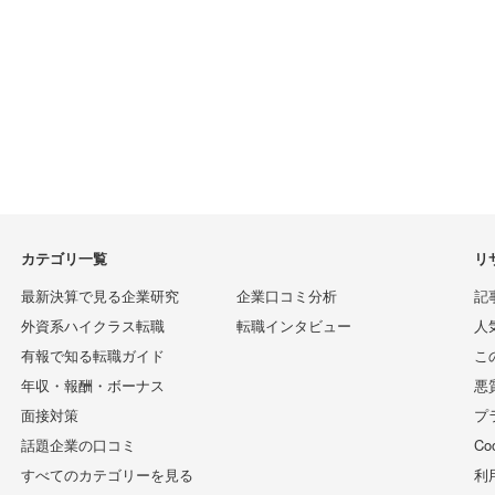
カテゴリ一覧
リ
最新決算で見る企業研究
企業口コミ分析
記
外資系ハイクラス転職
転職インタビュー
人
有報で知る転職ガイド
こ
年収・報酬・ボーナス
悪
面接対策
プ
話題企業の口コミ
C
すべてのカテゴリーを見る
利