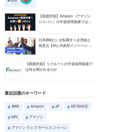
【ク...
【面接対策】Amazon（アマゾン
ジャパン）の中途採用面接では何
を聞かれる...
日本IBMにいま転職すべき理由と
留意点【AIと共創型イノベーショ
ン戦略】
【面接対策】リクルートの中途採用面接で
は何を聞かれるのか
最近話題のキーワード
AWS
Amazon
JP
KEYENCE
NRI
アマゾン
アマゾン ウェブ サービス ジャパン