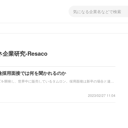
業研究-Resaco
途採用面接では何を聞かれるのか
ズを開発し、世界中に販売しているタムロン。採用面接は新卒の場合と違
の成果を具体的に問われるほか、キャリアシートだけでは見えてこない「人
て、ともに働く仲間として多角的に評価されるので事前にしっかり対策をす
2023/02/27 11:04