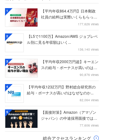
【平均年収864.4万円】日本郵政
1
社員の給料は実際いくらもらって
いるのか？...
177,626 views
【L5で1100万】Amazon/AWS ジョブレベ
2
ル別に見る年収額はいく...
136,140 views
【平均年収2000万円超】キーエン
3
スの給与・ボーナスが高いのはな
ぜなのか
90,876 views
【平均年収1232万円】野村総合研究所の
4
給与・ボーナスが高いのはなぜなのか...
82,064 views
【面接対策】Amazon（アマゾン
5
ジャパン）の中途採用面接では何
を聞かれる...
77,606 views
総合アクセスランキング