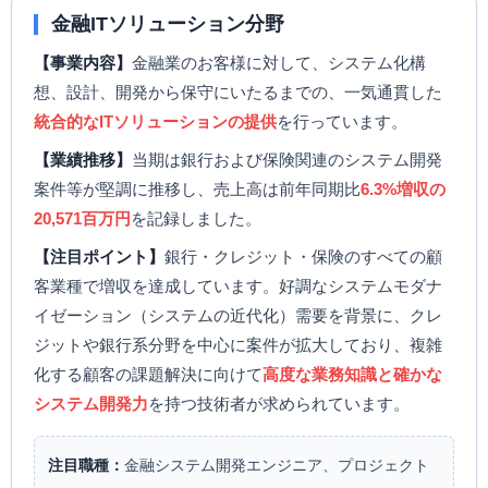
金融ITソリューション分野
【事業内容】
金融業のお客様に対して、システム化構
想、設計、開発から保守にいたるまでの、一気通貫した
統合的なITソリューションの提供
を行っています。
【業績推移】
当期は銀行および保険関連のシステム開発
案件等が堅調に推移し、売上高は前年同期比
6.3%増収の
20,571百万円
を記録しました。
【注目ポイント】
銀行・クレジット・保険のすべての顧
客業種で増収を達成しています。好調なシステムモダナ
イゼーション（システムの近代化）需要を背景に、クレ
ジットや銀行系分野を中心に案件が拡大しており、複雑
化する顧客の課題解決に向けて
高度な業務知識と確かな
システム開発力
を持つ技術者が求められています。
注目職種：
金融システム開発エンジニア、プロジェクト