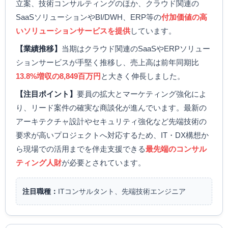
立案、技術コンサルティングのほか、クラウド関連の
SaaSソリューションやBI/DWH、ERP等の
付加価値の高
いソリューションサービスを提供
しています。
【業績推移】
当期はクラウド関連のSaaSやERPソリュー
ションサービスが手堅く推移し、売上高は前年同期比
13.8%増収の8,849百万円
と大きく伸長しました。
【注目ポイント】
要員の拡大とマーケティング強化によ
り、リード案件の確実な商談化が進んでいます。最新の
アーキテクチャ設計やセキュリティ強化など先端技術の
要求が高いプロジェクトへ対応するため、IT・DX構想か
ら現場での活用までを伴走支援できる
最先端のコンサル
ティング人財
が必要とされています。
注目職種：
ITコンサルタント、先端技術エンジニア