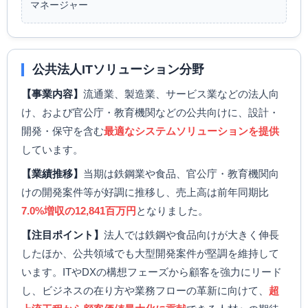
マネージャー
公共法人ITソリューション分野
【事業内容】
流通業、製造業、サービス業などの法人向
け、および官公庁・教育機関などの公共向けに、設計・
開発・保守を含む
最適なシステムソリューションを提供
しています。
【業績推移】
当期は鉄鋼業や食品、官公庁・教育機関向
けの開発案件等が好調に推移し、売上高は前年同期比
7.0%増収の12,841百万円
となりました。
【注目ポイント】
法人では鉄鋼や食品向けが大きく伸長
したほか、公共領域でも大型開発案件が堅調を維持して
います。ITやDXの構想フェーズから顧客を強力にリード
し、ビジネスの在り方や業務フローの革新に向けて、
超