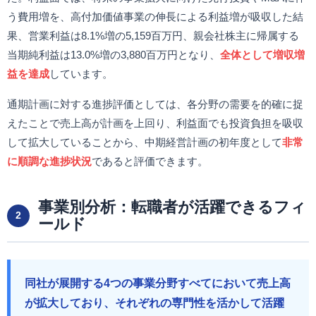
う費用増を、高付加価値事業の伸長による利益増が吸収した結
果、営業利益は8.1%増の5,159百万円、親会社株主に帰属する
当期純利益は13.0%増の3,880百万円となり、
全体として増収増
益を達成
しています。
通期計画に対する進捗評価としては、各分野の需要を的確に捉
えたことで売上高が計画を上回り、利益面でも投資負担を吸収
して拡大していることから、中期経営計画の初年度として
非常
に順調な進捗状況
であると評価できます。
事業別分析：転職者が活躍できるフィ
2
ールド
同社が展開する4つの事業分野すべてにおいて売上高
が拡大しており、それぞれの専門性を活かして活躍