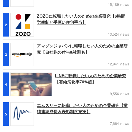
15,189 views
ZOZOに転職したい人のための企業研究【6時間
労働制と手厚い住宅手当】
2
13,524 views
アマゾンジャパンに転職したい人のための企業研
究【自社株の付与&社割も】
3
12,941 views
LINEに転職したい人のための企業研究
【有給消化率70%超】
4
9,556 views
エムスリーに転職したい人のための企業研究【業
績連続成長＆表彰制度充実】
5
7,664 views