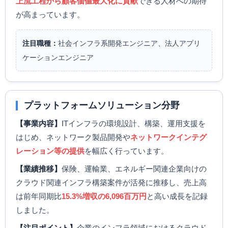
上流工程から顧客価値最大化に貢献
できる人材への期待
が高まっています。
注目職種：
社会インフラ系開発エンジニア、法人アプリ
ケーションエンジニア
プラットフォームソリューション分野
【事業内容】
ITインフラの環境設計、構築、運用支援を
はじめ、ネットワーク製品開発や
ネットワークインテグ
レーション等の提供
を幅広く行っています。
【業績推移】
保険、運輸業、エネルギー関連企業向けの
クラウド関連インフラ構築案件が活発に推移し、売上高
は前年同期比
15.3%増収の6,096百万円
と高い成長を記録
しました。
【注目ポイント】
企業のインフラ領域におけるクラウド