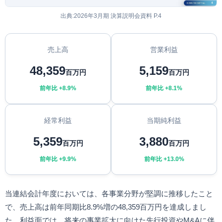
出典:2026年3月期 決算説明会資料 P.4
売上高
営業利益
48,359
5,159
百万円
百万円
前年比 +8.9%
前年比 +8.1%
経常利益
当期純利益
5,359
3,880
百万円
百万円
前年比 +9.9%
前年比 +13.0%
当連結会計年度においては、各事業分野が堅調に推移したこと
で、売上高は前年同期比8.9%増の48,359百万円を達成しまし
た。利益面では、将来の事業拡大に向けた先行投資やM&Aに伴