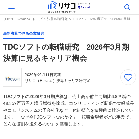
Toggle
navigation
リサコ（Resaco）トップ
決算転職研究
TDCソフトの転職研究 2026年3月期決算に見るキャリア機会
最新決算で見る企業研究
TDCソフトの転職研究 2026年3月期
決算に見るキャリア機会
2026年06月11日
更新
リサコ（Resaco）決算キャリア研究室
TDCソフトの2026年3月期決算は、売上高が前年同期比8.9％増の
48,359百万円と増収増益を達成。コンサルティング事業の大幅成長
やコモドシステムの子会社化など、体制拡充を積極的に推進してい
ます。「なぜ今TDCソフトなのか？」「転職希望者がどの事業で、
どんな役割を担えるのか」を整理します。