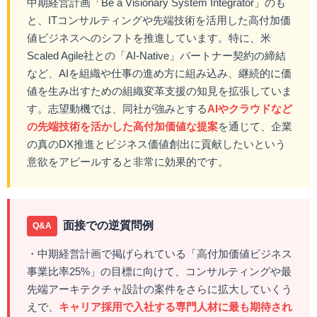
中期経営計画「Be a Visionary System Integrator」のも
と、ITコンサルティングや先端技術を活用した高付加価
値ビジネスへのシフトを推進しています。特に、米
Scaled Agile社との「AI-Native」パートナー契約の締結
など、AIを組織や仕事の進め方に組み込み、継続的に価
値を生み出すための組織変革支援の知見を拡張していま
す。志望動機では、同社が強みとする
AIやクラウドなど
の先端技術を活かした高付加価値な提案
を通じて、企業
の真のDX推進とビジネス価値創出に貢献したいという
意欲をアピールすると非常に効果的です。
面接での逆質問例
Q&A
・中期経営計画で掲げられている「高付加価値ビジネス
事業比率25%」の目標に向けて、コンサルティングや最
先端アーキテクチャ設計の案件をさらに拡大していくう
えで、
キャリア採用で入社する専門人材に最も期待され