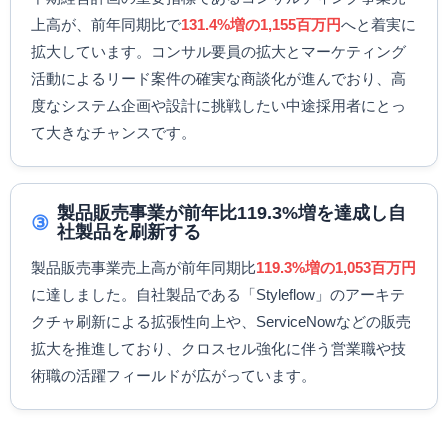
上高が、前年同期比で
131.4%増の1,155百万円
へと着実に
拡大しています。コンサル要員の拡大とマーケティング
活動によるリード案件の確実な商談化が進んでおり、高
度なシステム企画や設計に挑戦したい中途採用者にとっ
て大きなチャンスです。
製品販売事業が前年比119.3%増を達成し自
③
社製品を刷新する
製品販売事業売上高が前年同期比
119.3%増の1,053百万円
に達しました。自社製品である「Styleflow」のアーキテ
クチャ刷新による拡張性向上や、ServiceNowなどの販売
拡大を推進しており、クロスセル強化に伴う営業職や技
術職の活躍フィールドが広がっています。