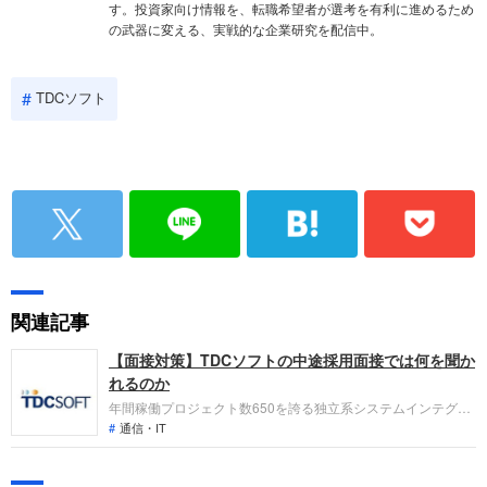
す。投資家向け情報を、転職希望者が選考を有利に進めるため
の武器に変える、実戦的な企業研究を配信中。
TDCソフト
関連記事
【面接対策】TDCソフトの中途採用面接では何を聞か
れるのか
年間稼働プロジェクト数650を誇る独立系システムインテグレ
ータ、TDCソフトへの転職。採用面接は新卒の場合と違い、仕
通信・IT
事への取り組み方やこれまでの成果を具体的に問われる他、キ
ャリアシートだけでは見えてこない「人間性」も評価されま