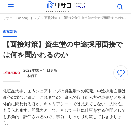
Toggle
navigation
リサコ（Resaco）トップ
面接対策
【面接対策】資生堂の中途採用面接では何を聞かれるのか
面接対策
【面接対策】資生堂の中途採用面接で
は何を聞かれるのか
2022年06月14日
更新
三木明子
化粧品大手、国内シェアトップの資生堂への転職。中途採用面接は
新卒の場合と違い、これまでの仕事への取り組み方や成果などを具
体的に問われるほか、キャリアシートでは見えてこない「人間性」
も見られます。即戦力として、そして一緒に仕事をする仲間として
も多角的に評価されるので、事前にしっかり対策しておきましょ
う。