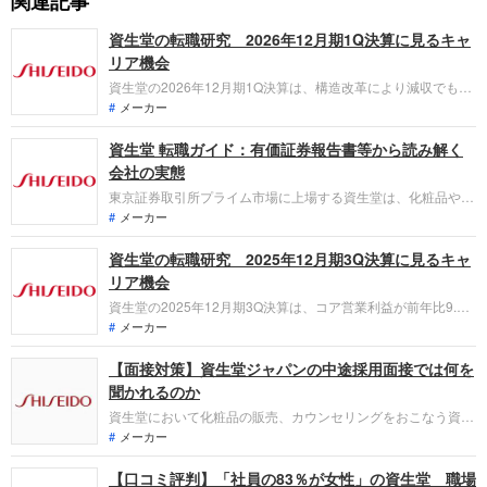
関連記事
資生堂の転職研究 2026年12月期1Q決算に見るキャ
リア機会
資生堂の2026年12月期1Q決算は、構造改革により減収でも利
益58%増。米州事業の黒字化や台湾工場の国内移管など、収益
メーカー
重視の抜本的な改革が加速しています。「なぜ今資生堂なの
資生堂 転職ガイド：有価証券報告書等から読み解く
か？」転職希望者がどの事業で、どんな変革の役割を担えるの
かを整理します。
会社の実態
東京証券取引所プライム市場に上場する資生堂は、化粧品や美
容食品等の販売をグローバルに展開しています。直近の業績
メーカー
は、中国・トラベルリテール事業等の苦戦により売上高9,700
資生堂の転職研究 2025年12月期3Q決算に見るキャ
億円と減収になり、のれんの減損損失計上等により営業損失
288億円と赤字に転落しました。構造改革による収益性改善を
リア機会
急いでいます。
資生堂の2025年12月期3Q決算は、コア営業利益が前年比9.7%
増の301億円と堅調に推移。一方でグローバル本社での希望退
メーカー
職実施や米州事業の減損など、大規模な構造改革を断行してい
【面接対策】資生堂ジャパンの中途採用面接では何を
ます。新中期経営戦略「2030」を軸とした成長領域への転換
期において、転職希望者が担える役割を整理します。
聞かれるのか
資生堂において化粧品の販売、カウンセリングをおこなう資生
堂ジャパンへの転職。中途採用面接はこれまでの仕事への取り
メーカー
組み方や成果を具体的に問われるほか、「人となり」も評価さ
【口コミ評判】「社員の83％が女性」の資生堂 職場
れます。即戦力として、ともに働く仲間として多視点から評価