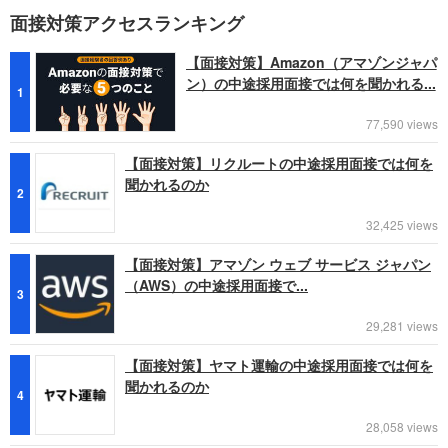
面接対策アクセスランキング
【面接対策】Amazon（アマゾンジャパ
ン）の中途採用面接では何を聞かれる...
1
77,590 views
【面接対策】リクルートの中途採用面接では何を
聞かれるのか
2
32,425 views
【面接対策】アマゾン ウェブ サービス ジャパン
（AWS）の中途採用面接で...
3
29,281 views
【面接対策】ヤマト運輸の中途採用面接では何を
聞かれるのか
4
28,058 views