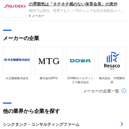
されます。事前にしっかり対策をすすめ、転職を成功させまし
の雰囲気は「ネチネチ感のない体育会系」の意外
ょう。
国内では首位、世界でもトップ5のシェアを誇る化粧品メーカ
ー、資生堂。海外売上比率は55％にのぼり、「世界で勝てる日
メーカー
本発のグローバルビューティーカンパニー」を目指して約120
カ国に展開し成長しています。企業口コミサイト「キャリコ
ネ」から、資生堂の現役社員・OBOGから様々な書き込みをま
メーカーの企業
とめました。
大王製紙株式会社
株式会社MTG
DOWAホールディン
株式会社 中西製作
グス株式会社
所
メーカーの企業一覧
他の業界から企業を探す
シンクタンク・コンサルティングファーム