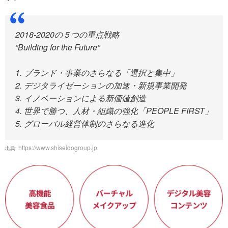
2018-2020の５つの重点戦略
”Building for the Future”
1. ブランド・事業のさらなる「選択と集中」
2. デジタライゼーションの加速・新規事業開発
3. イノベーションによる新価値創造
4. 世界で勝つ、人材・組織の強化「PEOPLE FIRST」
5. グローバル経営体制のさらなる進化
https://www.shiseidogroup.jp
出典: