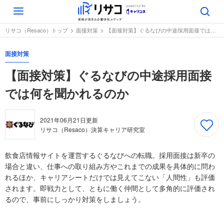
Toggle
navigation
リサコ（Resaco）トップ
面接対策
【面接対策】ぐるなびの中途採用面接では何を聞かれるのか
面接対策
【面接対策】ぐるなびの中途採用面接
では何を聞かれるのか
2021年06月21日
更新
リサコ（Resaco）決算キャリア研究室
飲食店情報サイトを運営するぐるなびへの転職。採用面接は新卒の
場合と違い、仕事への取り組み方やこれまでの成果を具体的に問わ
れるほか、キャリアシートだけでは見えてこない「人間性」も評価
されます。即戦力として、ともに働く仲間として多角的に評価され
るので、事前にしっかり対策をしましょう。