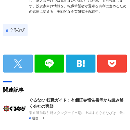
し、求人票だけでは見えない企業の「現在地」を可視化しま
す。投資家向け情報を、転職希望者が選考を有利に進めるため
の武器に変える、実戦的な企業研究を配信中。
ぐるなび
関連記事
ぐるなび 転職ガイド：有価証券報告書等から読み解
く会社の実態
東京証券取引所スタンダード市場に上場するぐるなびは、飲食
店情報サイトを通じた販促支援やプロモーション、関連事業を
通信・IT
展開しています。直近の業績は、売上高が前期比で増加し増収
を達成したほか、経常利益も増加し増益となるなど、安定した