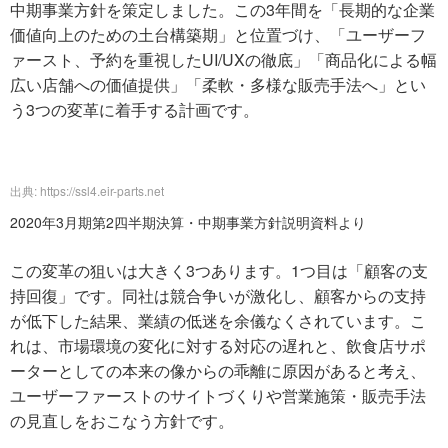
中期事業方針を策定しました。この3年間を「長期的な企業
価値向上のための土台構築期」と位置づけ、「ユーザーフ
ァースト、予約を重視したUI/UXの徹底」「商品化による幅
広い店舗への価値提供」「柔軟・多様な販売手法へ」とい
う3つの変革に着手する計画です。
出典: https://ssl4.eir-parts.net
2020年3月期第2四半期決算・中期事業方針説明資料より
この変革の狙いは大きく3つあります。1つ目は「顧客の支
持回復」です。同社は競合争いが激化し、顧客からの支持
が低下した結果、業績の低迷を余儀なくされています。こ
れは、市場環境の変化に対する対応の遅れと、飲食店サポ
ーターとしての本来の像からの乖離に原因があると考え、
ユーザーファーストのサイトづくりや営業施策・販売手法
の見直しをおこなう方針です。