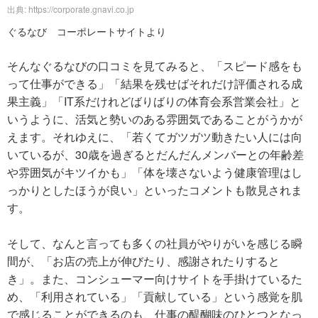
出典: https://corporate.gnavi.co.jp
ぐるなび コーポレートサイトより
そんなぐるなびの口コミを見てみると、「スピード感をも
って仕事ができる」「結果を残せばそれだけ評価される成
果主義」「IT系だけれどばりばりの体育会系営業会社」と
いうように、活気と勢いのある雰囲気であることがうかが
えます。それゆえに、「若くてガツガツ動きたい人には向
いているが、30歳を過ぎるとだんだんメンバーとの年齢差
や雰囲気がキツイかも」「体を壊さないよう健康管理はし
っかりとしたほうが良い」といったコメントも散見されま
す。
そして、なんと言っても多くの社員がやりがいを感じる瞬
間が、「お店の売上が伸びたり、感謝されたりすると
き」。また、コンシューマー向けサイトを手掛けているた
め、「利用されている」「貢献している」という感覚を肌
で感じることができるのも、仕事の醍醐味のひとつとなっ