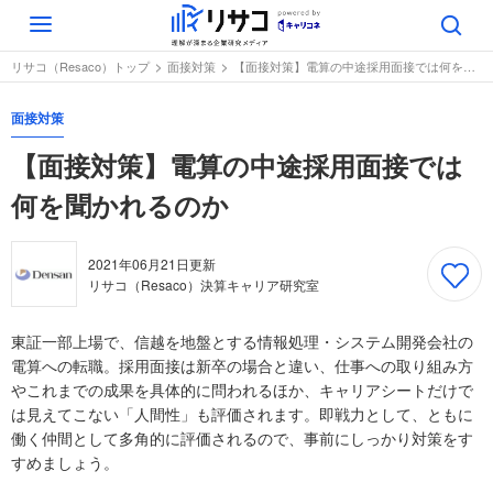
Toggle
navigation
リサコ（Resaco）トップ
面接対策
【面接対策】電算の中途採用面接では何を聞かれるのか
面接対策
【面接対策】電算の中途採用面接では
何を聞かれるのか
2021年06月21日
更新
リサコ（Resaco）決算キャリア研究室
東証一部上場で、信越を地盤とする情報処理・システム開発会社の
電算への転職。採用面接は新卒の場合と違い、仕事への取り組み方
やこれまでの成果を具体的に問われるほか、キャリアシートだけで
は見えてこない「人間性」も評価されます。即戦力として、ともに
働く仲間として多角的に評価されるので、事前にしっかり対策をす
すめましょう。