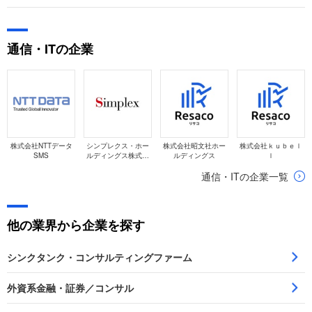
直近の業績は、売上高が前期比で約1.5倍の280億円へと大幅な
増収となり、経常利益も約2.5倍の63億円へと急拡大を遂げる
など、非常に好調なトレンドで推移しています。
通信・ITの企業
株式会社NTTデータ
シンプレクス・ホー
株式会社昭文社ホー
株式会社ｋｕｂｅｌ
SMS
ルディングス株式会
ルディングス
ｌ
社
通信・ITの企業一覧
他の業界から企業を探す
シンクタンク・コンサルティングファーム
外資系金融・証券／コンサル