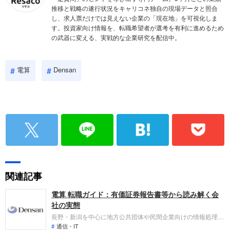
推移と戦略の遂行状況をキャリコネ独自の現場データと照合
し、求人票だけでは見えない企業の「現在地」を可視化しま
す。投資家向け情報を、転職希望者が選考を有利に進めるため
の武器に変える、実戦的な企業研究を配信中。
電算
Densan
関連記事
電算 転職ガイド：有価証券報告書等から読み解く会
社の実態
長野・新潟を中心に地方公共団体や民間企業向けの情報処理サ
ービスやシステム提供を行うスタンダード市場上場企業です。
通信・IT