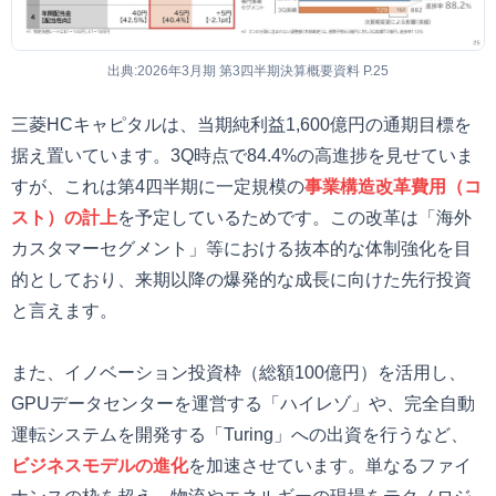
出典:2026年3月期 第3四半期決算概要資料 P.25
三菱HCキャピタルは、当期純利益1,600億円の通期目標を
据え置いています。3Q時点で84.4%の高進捗を見せていま
すが、これは第4四半期に一定規模の
事業構造改革費用（コ
スト）の計上
を予定しているためです。この改革は「海外
カスタマーセグメント」等における抜本的な体制強化を目
的としており、来期以降の爆発的な成長に向けた先行投資
と言えます。
また、イノベーション投資枠（総額100億円）を活用し、
GPUデータセンターを運営する「ハイレゾ」や、完全自動
運転システムを開発する「Turing」への出資を行うなど、
ビジネスモデルの進化
を加速させています。単なるファイ