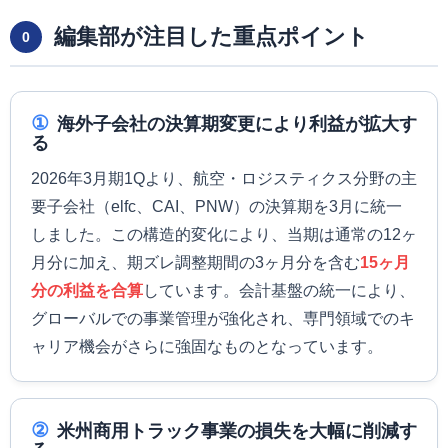
編集部が注目した重点ポイント
0
①
海外子会社の決算期変更により利益が拡大す
る
2026年3月期1Qより、航空・ロジスティクス分野の主
要子会社（elfc、CAI、PNW）の決算期を3月に統一
しました。この構造的変化により、当期は通常の12ヶ
月分に加え、期ズレ調整期間の3ヶ月分を含む
15ヶ月
分の利益を合算
しています。会計基盤の統一により、
グローバルでの事業管理が強化され、専門領域でのキ
ャリア機会がさらに強固なものとなっています。
②
米州商用トラック事業の損失を大幅に削減す