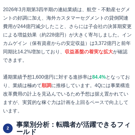
2026年3月期第3四半期の連結業績は、航空・不動産セグメ
ントの好調に加え、海外カスタマーセグメントの貸倒関連
費用が244億円減少したこと、さらには子会社の決算期変更
による増益効果（約228億円）が大きく寄与しました。イン
カムゲイン（保有資産からの安定収益）は3,372億円と前年
同期比14.2%増加しており、
収益基盤の着実な拡大
が確認
できます。
通期業績予想1,600億円に対する進捗率は
84.4%
となってお
り、業績は極めて
順調
に推移しています。4Qには事業構造
改革費用の計上を見込んでいるため予想は据え置かれてい
ますが、実質的な稼ぐ力は計画を上回るペースで向上して
います。
事業別分析：転職者が活躍できるフィ
2
ールド