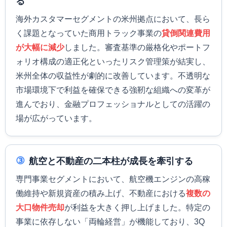
る
海外カスタマーセグメントの米州拠点において、長ら
く課題となっていた商用トラック事業の
貸倒関連費用
が大幅に減少
しました。審査基準の厳格化やポートフ
ォリオ構成の適正化といったリスク管理策が結実し、
米州全体の収益性が劇的に改善しています。不透明な
市場環境下で利益を確保できる強靭な組織への変革が
進んでおり、金融プロフェッショナルとしての活躍の
場が広がっています。
③
航空と不動産の二本柱が成長を牽引する
専門事業セグメントにおいて、航空機エンジンの高稼
働維持や新規資産の積み上げ、不動産における
複数の
大口物件売却
が利益を大きく押し上げました。特定の
事業に依存しない「両輪経営」が機能しており、3Q