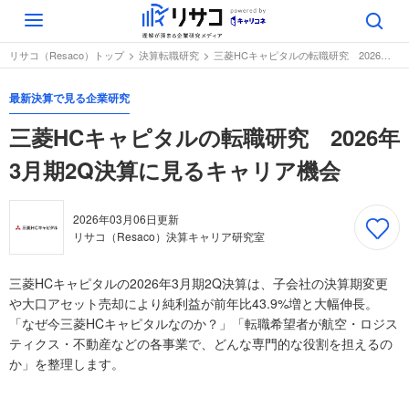
Toggle
navigation
リサコ（Resaco）トップ
決算転職研究
三菱HCキャピタルの転職研究 2026年3月期2Q決算に見るキャリア機会
最新決算で見る企業研究
三菱HCキャピタルの転職研究 2026年
3月期2Q決算に見るキャリア機会
2026年03月06日
更新
リサコ（Resaco）決算キャリア研究室
三菱HCキャピタルの2026年3月期2Q決算は、子会社の決算期変更
や大口アセット売却により純利益が前年比43.9%増と大幅伸長。
「なぜ今三菱HCキャピタルなのか？」「転職希望者が航空・ロジス
ティクス・不動産などの各事業で、どんな専門的な役割を担えるの
か」を整理します。