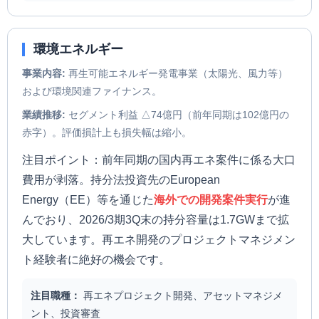
環境エネルギー
事業内容:
再生可能エネルギー発電事業（太陽光、風力等）
および環境関連ファイナンス。
業績推移:
セグメント利益 △74億円（前年同期は102億円の
赤字）。評価損計上も損失幅は縮小。
注目ポイント：前年同期の国内再エネ案件に係る大口
費用が剥落。持分法投資先のEuropean
Energy（EE）等を通じた
海外での開発案件実行
が進
んでおり、2026/3期3Q末の持分容量は1.7GWまで拡
大しています。再エネ開発のプロジェクトマネジメン
ト経験者に絶好の機会です。
注目職種：
再エネプロジェクト開発、アセットマネジメ
ント、投資審査