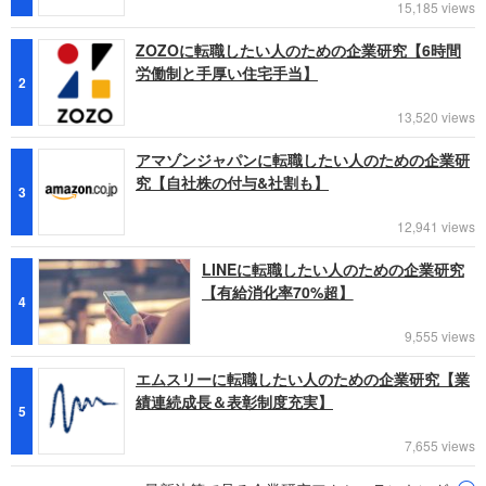
15,185 views
ZOZOに転職したい人のための企業研究【6時間
労働制と手厚い住宅手当】
2
13,520 views
アマゾンジャパンに転職したい人のための企業研
究【自社株の付与&社割も】
3
12,941 views
LINEに転職したい人のための企業研究
【有給消化率70%超】
4
9,555 views
エムスリーに転職したい人のための企業研究【業
績連続成長＆表彰制度充実】
5
7,655 views