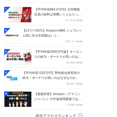
【平均年収864.4万円】日本郵政
1
社員の給料は実際いくらもらって
いるのか？...
177,610 views
【L5で1100万】Amazon/AWS ジョブレベ
2
ル別に見る年収額はいく...
136,111 views
【平均年収2000万円超】キーエン
3
スの給与・ボーナスが高いのはな
ぜなのか
90,860 views
【平均年収1232万円】野村総合研究所の
4
給与・ボーナスが高いのはなぜなのか...
82,051 views
【面接対策】Amazon（アマゾン
5
ジャパン）の中途採用面接では何
を聞かれる...
77,580 views
総合アクセスランキング