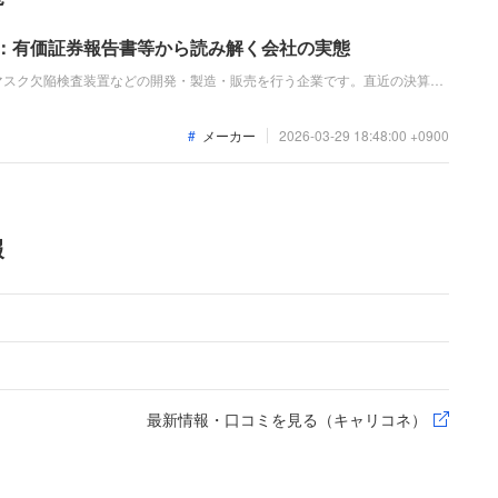
ド：有価証券報告書等から読み解く会社の実態
マスク欠陥検査装置などの開発・製造・販売を行う企業です。直近の決算で
体需要を背景に、売上高2,515億円（前期比17.8%増）、経常利益1,194
益を達成しています。
メーカー
2026-03-29 18:48:00 +0900
報
最新情報・口コミを見る（キャリコネ）