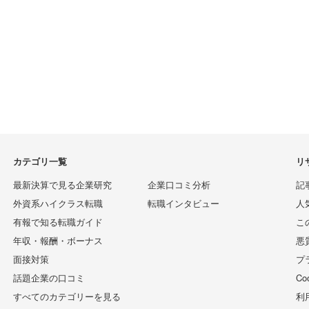
カテゴリ一覧
リ
最新決算で見る企業研究
企業口コミ分析
記
外資系ハイクラス転職
転職インタビュー
人
有報で知る転職ガイド
こ
年収・報酬・ボーナス
悪
面接対策
プ
話題企業の口コミ
C
すべてのカテゴリーを見る
利