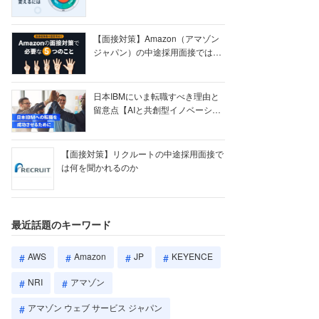
【ク...
【面接対策】Amazon（アマゾン
ジャパン）の中途採用面接では何
を聞かれる...
日本IBMにいま転職すべき理由と
留意点【AIと共創型イノベーショ
ン戦略】
【面接対策】リクルートの中途採用面接で
は何を聞かれるのか
最近話題のキーワード
AWS
Amazon
JP
KEYENCE
NRI
アマゾン
アマゾン ウェブ サービス ジャパン