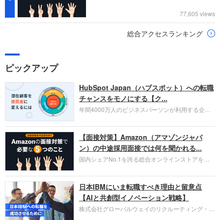
77,605 views
総合アクセスランキング
ピックアップ
HubSpot Japan（ハブスポット）への転職
チャンスをモノにする【ク...
年間4000万人のビジネスパーソンが利用する企業
口コミサイト「キャリコネ」の転職エージェントが
お勧めするイチオシ企業をご紹介します。今回はク
【面接対策】Amazon（アマゾンジャパ
ラウド型CRMプラットフォームを提供する
HubSpot Japan（ハブスポット・ジャパン）株式会
ン）の中途採用面接では何を聞かれる...
社です。採用面接対策の企業研究にご活用くださ
国内シェアNo.1を誇る総合オンラインストアを運
い。
営し、クラウドサービス（AWS）や物流分野でも
圧倒的な存在感を持つAmazon。中途採用面接では
日本IBMにいま転職すべき理由と留意点
過去の具体的な業務成果やリーダーシップの発揮、
失敗からの学びが重視され、人間性やカルチャーフ
【AIと共創型イノベーション戦略】
ィットも評価対象となり、長期的に成長できる仲間
株式会社グローバルウェイのリクルーティング・パ
であるかを多角的に審査されます。
ートナー事業本部です。年間4000万人のビジネス