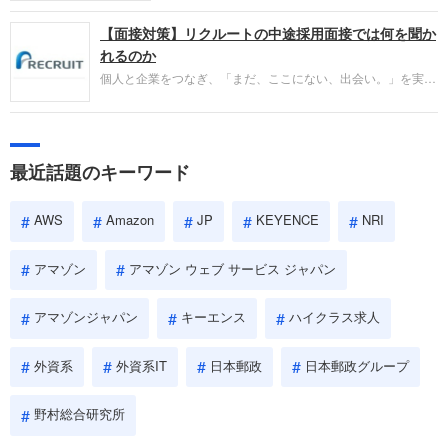
パーソンが利用する企業口コミサイト「キャリコ
【面接対策】リクルートの中途採用面接では何を聞か
ネ」の転職エージェントがお勧めするイチオシ企業
をご紹介します。今回は、大手外資系IT企業の日本
れるのか
IBMです。採用面接対策の企業研究にご活用くださ
個人と企業をつなぎ、「まだ、ここにない、出会い。」を実現
い。
するリクルートへの転職。中途採用面接は仕事への取り組み方
やこれまでの成果を具体的に問われるほか、「人間性」も評価
されます。即戦力として、一緒に仕事をする仲間として多角的
に評価されるので、事前にしっかり対策して転職を成功させま
最近話題のキーワード
しょう。
AWS
Amazon
JP
KEYENCE
NRI
アマゾン
アマゾン ウェブ サービス ジャパン
アマゾンジャパン
キーエンス
ハイクラス求人
外資系
外資系IT
日本郵政
日本郵政グループ
野村総合研究所