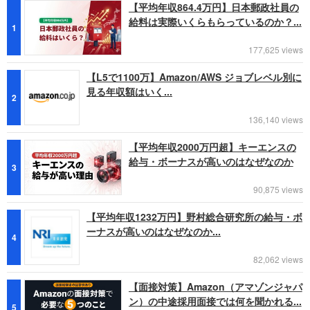
【平均年収864.4万円】日本郵政社員の
給料は実際いくらもらっているのか？...
1
177,625 views
【L5で1100万】Amazon/AWS ジョブレベル別に
見る年収額はいく...
2
136,140 views
【平均年収2000万円超】キーエンスの
給与・ボーナスが高いのはなぜなのか
3
90,875 views
【平均年収1232万円】野村総合研究所の給与・ボ
ーナスが高いのはなぜなのか...
4
82,062 views
【面接対策】Amazon（アマゾンジャパ
ン）の中途採用面接では何を聞かれる...
5