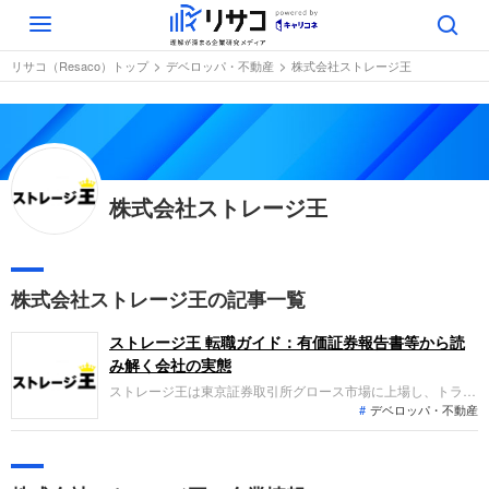
Toggle
navigation
リサコ（Resaco）トップ
デベロッパ・不動産
株式会社ストレージ王
株式会社ストレージ王
株式会社ストレージ王の記事一覧
ストレージ王 転職ガイド：有価証券報告書等から読
み解く会社の実態
ストレージ王は東京証券取引所グロース市場に上場し、トラン
デベロッパ・不動産
クルームの企画、開発、運営管理を主力とする企業です。直近
の業績では、自社開発物件の売却や既存店舗の稼働率向上によ
り、売上高40億円、営業利益1.9億円の減収増益を達成しまし
た。旺盛な需要を背景に出店を拡大し、持続的な成長を目指し