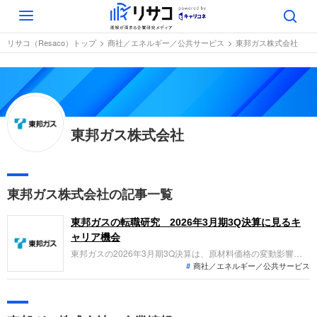
Toggle
navigation
リサコ（Resaco）トップ
商社／エネルギー／公共サービス
東邦ガス株式会社
東邦ガス株式会社
東邦ガス株式会社の記事一覧
東邦ガスの転職研究 2026年3月期3Q決算に見るキ
ャリア機会
東邦ガスの2026年3月期3Q決算は、原材料価格の変動影響等
商社／エネルギー／公共サービス
により、営業利益が前年同期比18.4%増と好調。2026年4月の
1:4株式分割も発表されました。「なぜ今、東邦ガスなの
か？」中計で掲げる戦略事業へのシフトや投資促進が、転職希
望者にどのようなキャリア機会をもたらすのかを整理します。