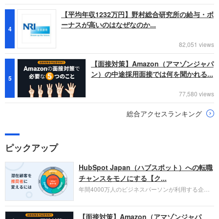
【平均年収1232万円】野村総合研究所の給与・ボ
ーナスが高いのはなぜなのか...
4
82,051 views
【面接対策】Amazon（アマゾンジャパ
ン）の中途採用面接では何を聞かれる...
5
77,580 views
総合アクセスランキング
ピックアップ
HubSpot Japan（ハブスポット）への転職
チャンスをモノにする【ク...
年間4000万人のビジネスパーソンが利用する企業
口コミサイト「キャリコネ」の転職エージェントが
お勧めするイチオシ企業をご紹介します。今回はク
【面接対策】Amazon（アマゾンジャパ
ラウド型CRMプラットフォームを提供する