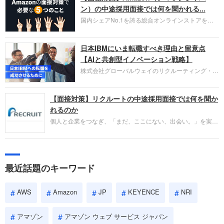
HubSpot Japan（ハブスポット・ジャパン）株式会
ン）の中途採用面接では何を聞かれる...
社です。採用面接対策の企業研究にご活用くださ
国内シェアNo.1を誇る総合オンラインストアを運
い。
営し、クラウドサービス（AWS）や物流分野でも
圧倒的な存在感を持つAmazon。中途採用面接では
日本IBMにいま転職すべき理由と留意点
過去の具体的な業務成果やリーダーシップの発揮、
失敗からの学びが重視され、人間性やカルチャーフ
【AIと共創型イノベーション戦略】
ィットも評価対象となり、長期的に成長できる仲間
株式会社グローバルウェイのリクルーティング・パ
であるかを多角的に審査されます。
ートナー事業本部です。年間4000万人のビジネス
パーソンが利用する企業口コミサイト「キャリコ
【面接対策】リクルートの中途採用面接では何を聞か
ネ」の転職エージェントがお勧めするイチオシ企業
をご紹介します。今回は、大手外資系IT企業の日本
れるのか
IBMです。採用面接対策の企業研究にご活用くださ
個人と企業をつなぎ、「まだ、ここにない、出会い。」を実現
い。
するリクルートへの転職。中途採用面接は仕事への取り組み方
やこれまでの成果を具体的に問われるほか、「人間性」も評価
されます。即戦力として、一緒に仕事をする仲間として多角的
に評価されるので、事前にしっかり対策して転職を成功させま
最近話題のキーワード
しょう。
AWS
Amazon
JP
KEYENCE
NRI
アマゾン
アマゾン ウェブ サービス ジャパン