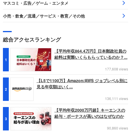
マスコミ・広告／ゲーム・エンタメ
小売・飲食／流通／サービス・教育／その他
総合アクセスランキング
【平均年収864.4万円】日本郵政社員の
給料は実際いくらもらっているのか？...
1
177,608 views
【L5で1100万】Amazon/AWS ジョブレベル別に
見る年収額はいく...
2
136,111 views
【平均年収2000万円超】キーエンスの
給与・ボーナスが高いのはなぜなのか
3
90,860 views