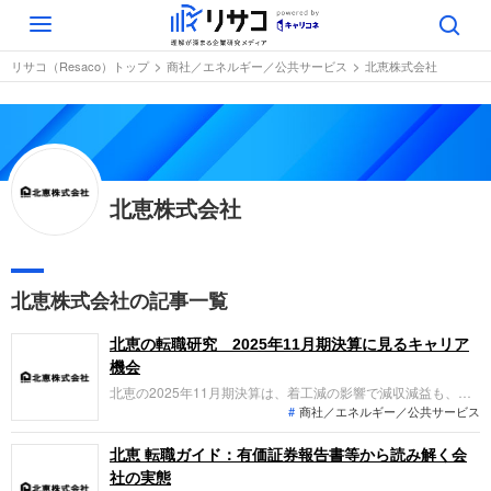
Toggle
navigation
リサコ（Resaco）トップ
商社／エネルギー／公共サービス
北恵株式会社
北恵株式会社
北恵株式会社の記事一覧
北恵の転職研究 2025年11月期決算に見るキャリア
機会
北恵の2025年11月期決算は、着工減の影響で減収減益も、環
商社／エネルギー／公共サービス
境配慮型商品が136.6%と急伸。施工付販売の構成比が45.0%
に達し、施工管理者の採用・育成が急務となっています。「な
ぜ今北恵なのか？」転職希望者が新設・リフォームの両輪で担
北恵 転職ガイド：有価証券報告書等から読み解く会
える役割と、非住宅分野への戦略的展望を整理します。
社の実態