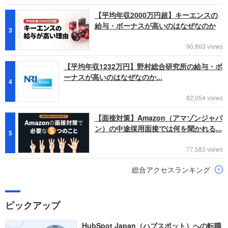
【平均年収2000万円超】キーエンスの
給与・ボーナスが高いのはなぜなのか
3
90,863 views
【平均年収1232万円】野村総合研究所の給与・ボ
ーナスが高いのはなぜなのか...
4
82,054 views
【面接対策】Amazon（アマゾンジャパ
ン）の中途採用面接では何を聞かれる...
5
77,583 views
総合アクセスランキング
ピックアップ
HubSpot Japan（ハブスポット）への転職