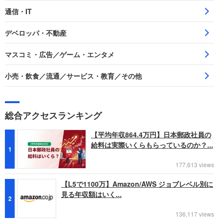
通信・IT
デベロッパ・不動産
マスコミ・広告／ゲーム・エンタメ
小売・飲食／流通／サービス・教育／その他
総合アクセスランキング
【平均年収864.4万円】日本郵政社員の
給料は実際いくらもらっているのか？...
1
177,613 views
【L5で1100万】Amazon/AWS ジョブレベル別に
見る年収額はいく...
2
136,117 views