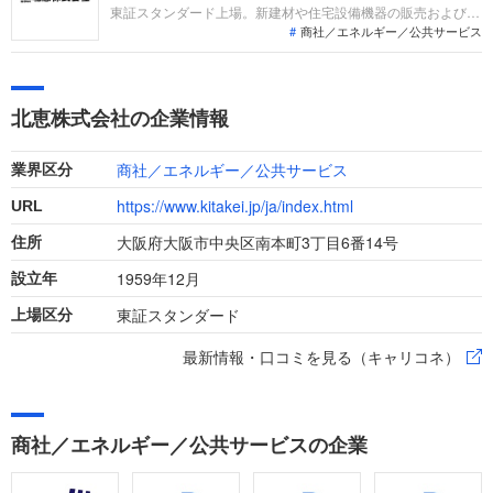
東証スタンダード上場。新建材や住宅設備機器の販売および施
商社／エネルギー／公共サービス
工付販売を行う住宅資材の専門商社です。直近決算（2025年
11月期）の業績は、新設住宅着工戸数の減少や資材価格高騰の
影響を受け、売上高590億円（前期比3.8％減）、経常利益9億
円（同17.4％減）の減収減益となりました。
北恵株式会社の企業情報
商社／エネルギー／公共サービス
業界区分
https://www.kitakei.jp/ja/index.html
URL
大阪府大阪市中央区南本町3丁目6番14号
住所
1959年12月
設立年
東証スタンダード
上場区分
最新情報・口コミを見る（キャリコネ）
商社／エネルギー／公共サービスの企業