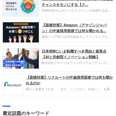
チャンスをモノにする【ク...
年間4000万人のビジネスパーソンが利用する企業
口コミサイト「キャリコネ」の転職エージェントが
お勧めするイチオシ企業をご紹介します。今回はク
【面接対策】Amazon（アマゾンジャパ
ラウド型CRMプラットフォームを提供する
HubSpot Japan（ハブスポット・ジャパン）株式会
ン）の中途採用面接では何を聞かれる...
社です。採用面接対策の企業研究にご活用くださ
国内シェアNo.1を誇る総合オンラインストアを運
い。
営し、クラウドサービス（AWS）や物流分野でも
圧倒的な存在感を持つAmazon。中途採用面接では
日本IBMにいま転職すべき理由と留意点
過去の具体的な業務成果やリーダーシップの発揮、
失敗からの学びが重視され、人間性やカルチャーフ
【AIと共創型イノベーション戦略】
ィットも評価対象となり、長期的に成長できる仲間
株式会社グローバルウェイのリクルーティング・パ
であるかを多角的に審査されます。
ートナー事業本部です。年間4000万人のビジネス
パーソンが利用する企業口コミサイト「キャリコ
【面接対策】リクルートの中途採用面接では何を聞か
ネ」の転職エージェントがお勧めするイチオシ企業
をご紹介します。今回は、大手外資系IT企業の日本
れるのか
IBMです。採用面接対策の企業研究にご活用くださ
個人と企業をつなぎ、「まだ、ここにない、出会い。」を実現
い。
するリクルートへの転職。中途採用面接は仕事への取り組み方
やこれまでの成果を具体的に問われるほか、「人間性」も評価
されます。即戦力として、一緒に仕事をする仲間として多角的
に評価されるので、事前にしっかり対策して転職を成功させま
最近話題のキーワード
しょう。