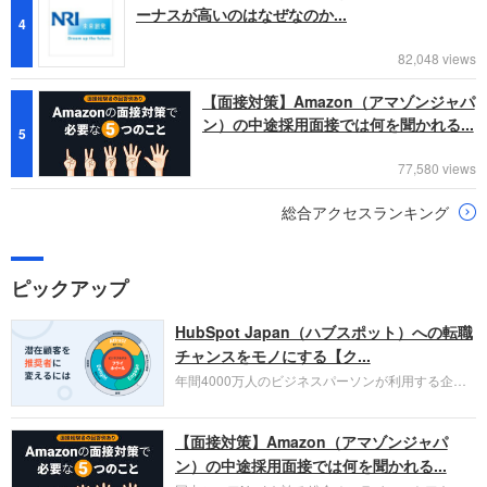
ーナスが高いのはなぜなのか...
4
82,048 views
【面接対策】Amazon（アマゾンジャパ
ン）の中途採用面接では何を聞かれる...
5
77,580 views
総合アクセスランキング
ピックアップ
HubSpot Japan（ハブスポット）への転職
チャンスをモノにする【ク...
年間4000万人のビジネスパーソンが利用する企業
口コミサイト「キャリコネ」の転職エージェントが
お勧めするイチオシ企業をご紹介します。今回はク
【面接対策】Amazon（アマゾンジャパ
ラウド型CRMプラットフォームを提供する
HubSpot Japan（ハブスポット・ジャパン）株式会
ン）の中途採用面接では何を聞かれる...
社です。採用面接対策の企業研究にご活用くださ