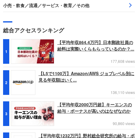
小売・飲食／流通／サービス・教育／その他
総合アクセスランキング
【平均年収864.4万円】日本郵政社員の
給料は実際いくらもらっているのか？...
1
177,608 views
【L5で1100万】Amazon/AWS ジョブレベル別に
見る年収額はいく...
2
136,110 views
【平均年収2000万円超】キーエンスの
給与・ボーナスが高いのはなぜなのか
3
90,860 views
【平均年収1232万円】野村総合研究所の給与・ボ