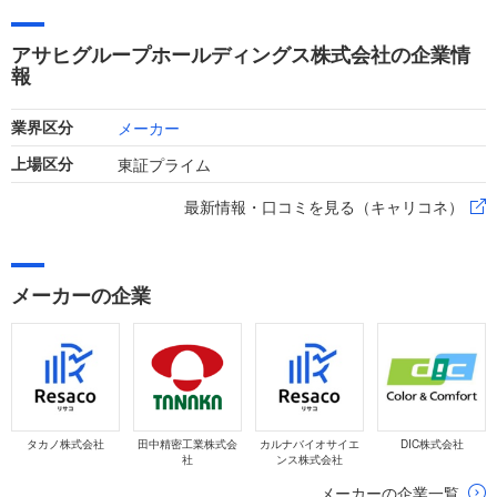
業績は、システム障害などの影響により売上収益2兆8947億
円、税引前利益1793億円と減収減益のトレンドとなっていま
アサヒグループホールディングス株式会社の企業情
す。
報
メーカー
業界区分
東証プライム
上場区分
最新情報・口コミを見る（キャリコネ）
メーカーの企業
タカノ株式会社
田中精密工業株式会
カルナバイオサイエ
DIC株式会社
社
ンス株式会社
メーカーの企業一覧