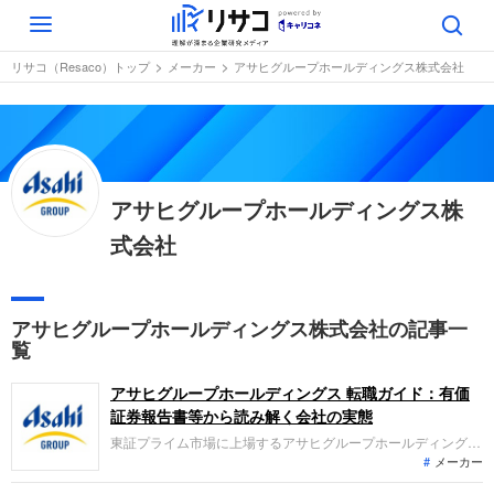
Toggle
navigation
リサコ（Resaco）トップ
メーカー
アサヒグループホールディングス株式会社
アサヒグループホールディングス株
式会社
アサヒグループホールディングス株式会社の記事一
覧
アサヒグループホールディングス 転職ガイド：有価
証券報告書等から読み解く会社の実態
東証プライム市場に上場するアサヒグループホールディングス
メーカー
は、日本・東アジア、欧州、アジアパシフィック等で酒類や飲
料、食品の製造・販売をグローバルに展開しています。直近の