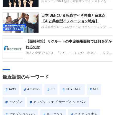
国内シェアNo.1を誇る総合オンラインストアを運
い。
営し、クラウドサービス（AWS）や物流分野でも
圧倒的な存在感を持つAmazon。中途採用面接では
日本IBMにいま転職すべき理由と留意点
過去の具体的な業務成果やリーダーシップの発揮、
失敗からの学びが重視され、人間性やカルチャーフ
【AIと共創型イノベーション戦略】
ィットも評価対象となり、長期的に成長できる仲間
株式会社グローバルウェイのリクルーティング・パ
であるかを多角的に審査されます。
ートナー事業本部です。年間4000万人のビジネス
パーソンが利用する企業口コミサイト「キャリコ
【面接対策】リクルートの中途採用面接では何を聞か
ネ」の転職エージェントがお勧めするイチオシ企業
をご紹介します。今回は、大手外資系IT企業の日本
れるのか
IBMです。採用面接対策の企業研究にご活用くださ
個人と企業をつなぎ、「まだ、ここにない、出会い。」を実現
い。
するリクルートへの転職。中途採用面接は仕事への取り組み方
やこれまでの成果を具体的に問われるほか、「人間性」も評価
されます。即戦力として、一緒に仕事をする仲間として多角的
に評価されるので、事前にしっかり対策して転職を成功させま
最近話題のキーワード
しょう。
AWS
Amazon
JP
KEYENCE
NRI
アマゾン
アマゾン ウェブ サービス ジャパン
アマゾンジャパン
キーエンス
ハイクラス求人