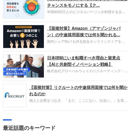
チャンスをモノにする【ク...
年間4000万人のビジネスパーソンが利用する企業
口コミサイト「キャリコネ」の転職エージェントが
お勧めするイチオシ企業をご紹介します。今回はク
【面接対策】Amazon（アマゾンジャパ
ラウド型CRMプラットフォームを提供する
HubSpot Japan（ハブスポット・ジャパン）株式会
ン）の中途採用面接では何を聞かれる...
社です。採用面接対策の企業研究にご活用くださ
国内シェアNo.1を誇る総合オンラインストアを運
い。
営し、クラウドサービス（AWS）や物流分野でも
圧倒的な存在感を持つAmazon。中途採用面接では
日本IBMにいま転職すべき理由と留意点
過去の具体的な業務成果やリーダーシップの発揮、
失敗からの学びが重視され、人間性やカルチャーフ
【AIと共創型イノベーション戦略】
ィットも評価対象となり、長期的に成長できる仲間
株式会社グローバルウェイのリクルーティング・パ
であるかを多角的に審査されます。
ートナー事業本部です。年間4000万人のビジネス
パーソンが利用する企業口コミサイト「キャリコ
【面接対策】リクルートの中途採用面接では何を聞か
ネ」の転職エージェントがお勧めするイチオシ企業
をご紹介します。今回は、大手外資系IT企業の日本
れるのか
IBMです。採用面接対策の企業研究にご活用くださ
個人と企業をつなぎ、「まだ、ここにない、出会い。」を実現
い。
するリクルートへの転職。中途採用面接は仕事への取り組み方
やこれまでの成果を具体的に問われるほか、「人間性」も評価
されます。即戦力として、一緒に仕事をする仲間として多角的
に評価されるので、事前にしっかり対策して転職を成功させま
最近話題のキーワード
しょう。