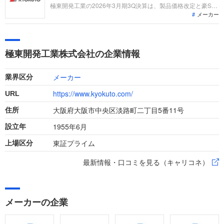
ています。
極東開発工業の2026年3月期3Q決算は、製品価格改定と豪STG
メーカー
社の連結化により営業利益が48.4%増と大幅伸長。独禁法関連
の特損を計上しつつも、本業の稼ぐ力は過去最高水準です。
「なぜ今、極東開発なのか？」「海外展開や新設テクニカルセ
ンターでどんな役割を担えるのか」を整理します。
極東開発工業株式会社の企業情報
メーカー
業界区分
https://www.kyokuto.com/
URL
大阪府大阪市中央区淡路町二丁目5番11号
住所
1955年6月
設立年
東証プライム
上場区分
最新情報・口コミを見る（キャリコネ）
メーカーの企業