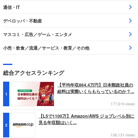
通信・IT
デベロッパ・不動産
マスコミ・広告／ゲーム・エンタメ
小売・飲食／流通／サービス・教育／その他
総合アクセスランキング
【平均年収864.4万円】日本郵政社員の
給料は実際いくらもらっているのか？...
1
177,619 views
【L5で1100万】Amazon/AWS ジョブレベル別に
見る年収額はいく...
2
136,131 views