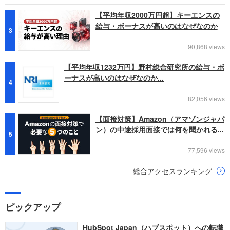
【平均年収2000万円超】キーエンスの
給与・ボーナスが高いのはなぜなのか
3
90,868 views
【平均年収1232万円】野村総合研究所の給与・ボ
ーナスが高いのはなぜなのか...
4
82,056 views
【面接対策】Amazon（アマゾンジャパ
ン）の中途採用面接では何を聞かれる...
5
77,596 views
総合アクセスランキング
ピックアップ
HubSpot Japan（ハブスポット）への転職