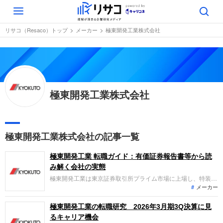
Toggle
navigation
リサコ（Resaco）トップ
メーカー
極東開発工業株式会社
極東開発工業株式会社
極東開発工業株式会社の記事一覧
極東開発工業 転職ガイド：有価証券報告書等から読
み解く会社の実態
極東開発工業は東京証券取引所プライム市場に上場し、特装
メーカー
車、環境設備、パーキング設備の製造販売を展開しています。
直近の業績は、国内トラック需要の回復や製品価格改定の効果
などにより売上高1,613億円と増収、経常利益95億円と増益を
極東開発工業の転職研究 2026年3月期3Q決算に見
達成しました。積極的な設備投資と海外展開により成長を続け
るキャリア機会