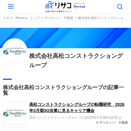
Toggle
navigation
リサコ（Resaco）トップ
デベロッパ・不動産
株式会社高松コンストラクショングループ
株式会社高松コンストラクショング
ループ
株式会社高松コンストラクショングループの記事一
覧
高松コンストラクショングループの転職研究 2026
年3月期3Q決算に見るキャリア機会
高松コンストラクショングループの2026年3月期3Q決算は、
デベロッパ・不動産
営業利益が前年同期比75.3%増の大幅増益を達成。中核の建築
事業が選別受注で利益を牽引する中、分譲事業の新会社設立な