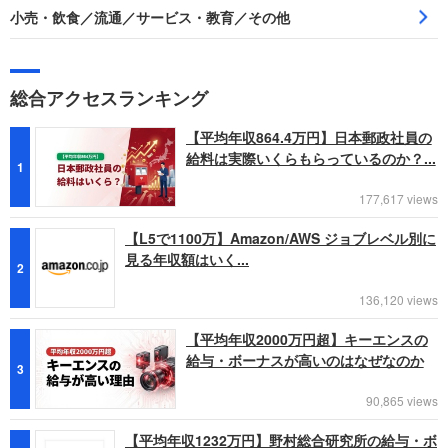
小売・飲食／流通／サービス・教育／その他
総合アクセスランキング
【平均年収864.4万円】日本郵政社員の
給料は実際いくらもらっているのか？...
1
177,617 views
【L5で1100万】Amazon/AWS ジョブレベル別に
見る年収額はいく...
2
136,120 views
【平均年収2000万円超】キーエンスの
給与・ボーナスが高いのはなぜなのか
3
90,865 views
【平均年収1232万円】野村総合研究所の給与・ボ