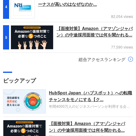
ーナスが高いのはなぜなのか...
4
82,054 views
【面接対策】Amazon（アマゾンジャパ
ン）の中途採用面接では何を聞かれる...
5
77,590 views
総合アクセスランキング
ピックアップ
HubSpot Japan（ハブスポット）への転職
チャンスをモノにする【ク...
年間4000万人のビジネスパーソンが利用する企業
口コミサイト「キャリコネ」の転職エージェントが
お勧めするイチオシ企業をご紹介します。今回はク
【面接対策】Amazon（アマゾンジャパ
ラウド型CRMプラットフォームを提供する
HubSpot Japan（ハブスポット・ジャパン）株式会
ン）の中途採用面接では何を聞かれる...
社です。採用面接対策の企業研究にご活用くださ