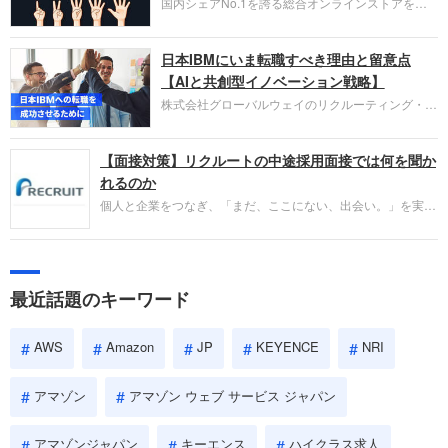
国内シェアNo.1を誇る総合オンラインストアを運
い。
営し、クラウドサービス（AWS）や物流分野でも
圧倒的な存在感を持つAmazon。中途採用面接では
日本IBMにいま転職すべき理由と留意点
過去の具体的な業務成果やリーダーシップの発揮、
失敗からの学びが重視され、人間性やカルチャーフ
【AIと共創型イノベーション戦略】
ィットも評価対象となり、長期的に成長できる仲間
株式会社グローバルウェイのリクルーティング・パ
であるかを多角的に審査されます。
ートナー事業本部です。年間4000万人のビジネス
パーソンが利用する企業口コミサイト「キャリコ
【面接対策】リクルートの中途採用面接では何を聞か
ネ」の転職エージェントがお勧めするイチオシ企業
をご紹介します。今回は、大手外資系IT企業の日本
れるのか
IBMです。採用面接対策の企業研究にご活用くださ
個人と企業をつなぎ、「まだ、ここにない、出会い。」を実現
い。
するリクルートへの転職。中途採用面接は仕事への取り組み方
やこれまでの成果を具体的に問われるほか、「人間性」も評価
されます。即戦力として、一緒に仕事をする仲間として多角的
に評価されるので、事前にしっかり対策して転職を成功させま
最近話題のキーワード
しょう。
AWS
Amazon
JP
KEYENCE
NRI
アマゾン
アマゾン ウェブ サービス ジャパン
アマゾンジャパン
キーエンス
ハイクラス求人