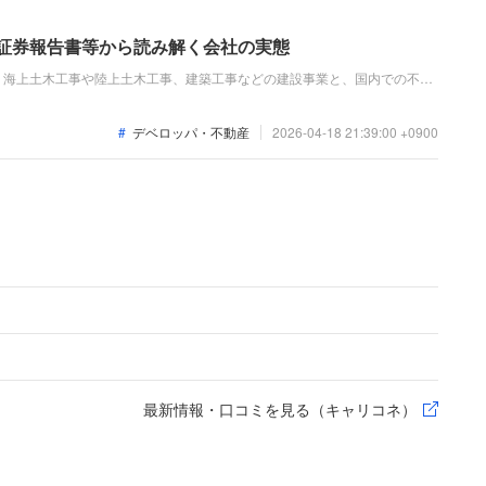
価証券報告書等から読み解く会社の実態
、海上土木工事や陸上土木工事、建築工事などの建設事業と、国内での不動
力として展開しています。直近の連結業績は、大型工事の進捗が高水準で推
生産性の向上等により各段階利益も増加して増収増益を達成しています。
デベロッパ・不動産
2026-04-18 21:39:00 +0900
最新情報・口コミを見る（キャリコネ）