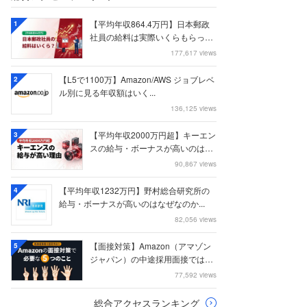
【平均年収864.4万円】日本郵政
1
社員の給料は実際いくらもらって
いるのか？...
177,617 views
【L5で1100万】Amazon/AWS ジョブレベ
2
ル別に見る年収額はいく...
136,125 views
【平均年収2000万円超】キーエン
3
スの給与・ボーナスが高いのはな
ぜなのか
90,867 views
【平均年収1232万円】野村総合研究所の
4
給与・ボーナスが高いのはなぜなのか...
82,056 views
【面接対策】Amazon（アマゾン
5
ジャパン）の中途採用面接では何
を聞かれる...
77,592 views
総合アクセスランキング