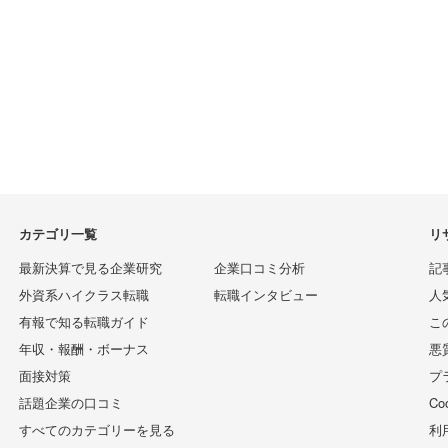
カテゴリ一覧
リ
最新決算で見る企業研究
企業口コミ分析
記
外資系ハイクラス転職
転職インタビュー
人
有報で知る転職ガイド
こ
年収・報酬・ボーナス
悪
面接対策
プ
話題企業の口コミ
C
すべてのカテゴリーを見る
利