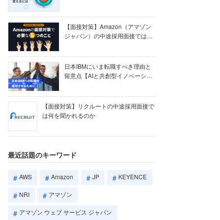
【ク...
【面接対策】Amazon（アマゾン
ジャパン）の中途採用面接では何
を聞かれる...
日本IBMにいま転職すべき理由と
留意点【AIと共創型イノベーショ
ン戦略】
【面接対策】リクルートの中途採用面接で
は何を聞かれるのか
最近話題のキーワード
AWS
Amazon
JP
KEYENCE
NRI
アマゾン
アマゾン ウェブ サービス ジャパン